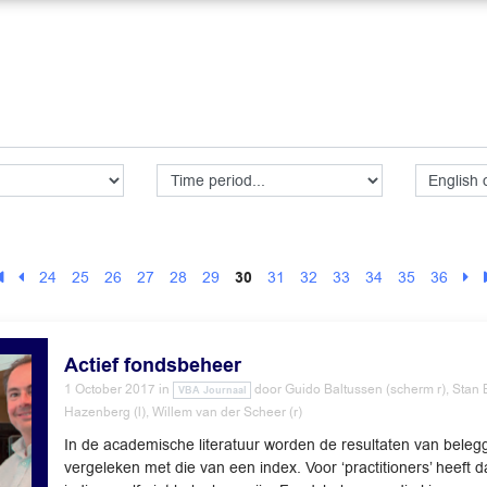
24
25
26
27
28
29
30
31
32
33
34
35
36
Actief fondsbeheer
1 October 2017
in
door
Guido Baltussen (scherm r), Stan 
VBA Journaal
Hazenberg (l), Willem van der Scheer (r)
In de academische literatuur worden de resultaten van beleg
vergeleken met die van een index. Voor ‘practitioners’ heeft d