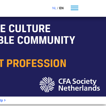
NL
EN
ip