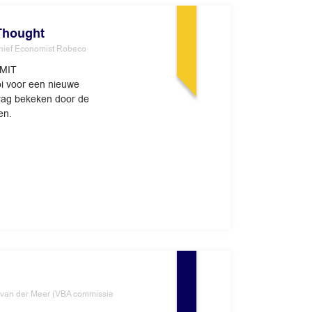
 Thought
hief Economist Robeco
 MIT
ooi voor een nieuwe
drag bekeken door de
en.
 van der Meer (VBA commissie