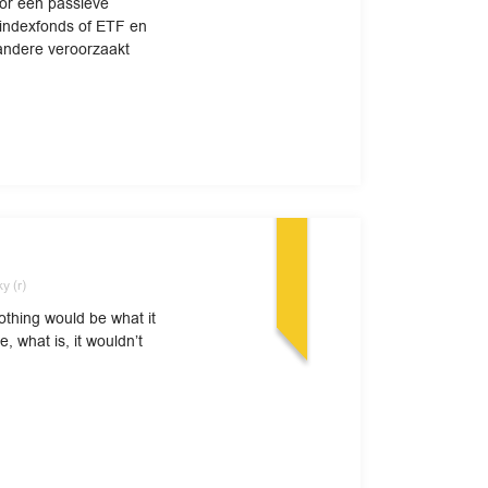
oor een passieve
 indexfonds of ETF en
andere veroorzaakt
y (r)
othing would be what it
, what is, it wouldn’t