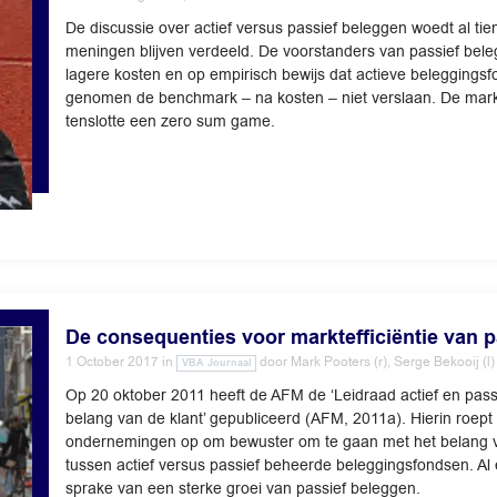
De discussie over actief versus passief beleggen woedt al tien
meningen blijven verdeeld. De voorstanders van passief bele
lagere kosten en op empirisch bewijs dat actieve beleggings
genomen de benchmark – na kosten – niet verslaan. De markt 
tenslotte een zero sum game.
De consequenties voor marktefficiëntie van 
1 October 2017
in
door
Mark Pooters (r), Serge Bekooij (l)
VBA Journaal
Op 20 oktober 2011 heeft de AFM de ‘Leidraad actief en pass
belang van de klant’ gepubliceerd (AFM, 2011a). Hierin roept
ondernemingen op om bewuster om te gaan met het belang va
tussen actief versus passief beheerde beleggingsfondsen. Al e
sprake van een sterke groei van passief beleggen.