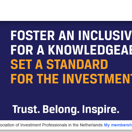
ociation of Investment Professionals in the Netherlands
My membersh