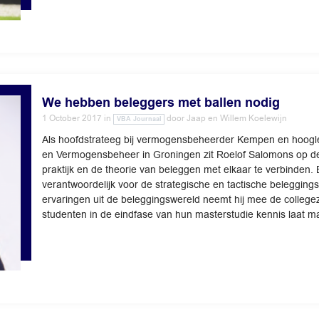
We hebben beleggers met ballen nodig
1 October 2017
in
door
Jaap en Willem Koelewijn
VBA Journaal
Als hoofdstrateeg bij vermogensbeheerder Kempen en hoogle
en Vermogensbeheer in Groningen zit Roelof Salomons op de
praktijk en de theorie van beleggen met elkaar te verbinden. B
verantwoordelijk voor de strategische en tactische beleggingsa
ervaringen uit de beleggingswereld neemt hij mee de collegeza
studenten in de eindfase van hun masterstudie kennis laat ma