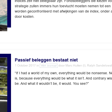
indices zelf niet belegbaar zijn. Fondsbeleggers die kiezen v
strategie zullen immers hun toevlucht moeten nemen tot een
worden geconfronteerd met afwijkingen van de index, onder 
door kosten.
Passief beleggen bestaat niet
1 October 2017
in
door
Marc Hutten (l), Ralph Sandelowsk
VBA Journaal
“If I had a world of my own, everything would be nonsense. N
is, because everything would be what it isn’t. And contrary wise
be. And what it wouldn’t be, it would. You see?”