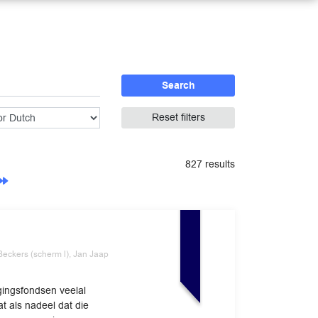
Search
Reset filters
827 results
Beckers (scherm l), Jan Jaap
gingsfondsen veelal
at als nadeel dat die