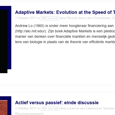
Adaptive Markets: Evolution at the Speed of
1 October 2017
in
door
Review door Léon Cornelissen, C
VBA Journaal
Andrew Lo (1960) is onder meer hoogleraar financiering aan
(http://alo.mit.edu/). Zijn boek Adaptive Markets is een pleid
manier van denken over financiële markten en menselijk ge
lens van biologie in plaats van de theorie van efficiënte markt
Actief versus passief: einde discussie
1 October 2017
in
door
Loranne van Lieshout en Tjemme
VBA Journaal
Risicomanagement)