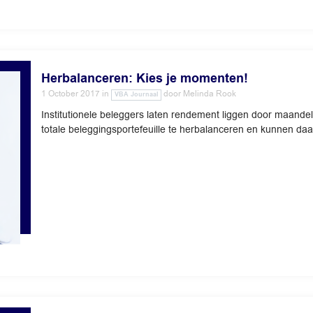
Herbalanceren: Kies je momenten!
1 October 2017
in
door
Melinda Rook
VBA Journaal
Institutionele beleggers laten rendement liggen door maandel
totale beleggingsportefeuille te herbalanceren en kunnen daa