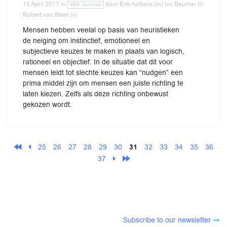
15 April 2017
in
door
Erik Aalbers (m) Ivo Beumer (l)
VBA Journaal
Robert van Beek (r)
Mensen hebben veelal op basis van heuristieken
de neiging om instinctief, emotioneel en
subjectieve keuzes te maken in plaats van logisch,
rationeel en objectief. In de situatie dat dit voor
mensen leidt tot slechte keuzes kan “nudgen” een
prima middel zijn om mensen een juiste richting te
laten kiezen. Zelfs als deze richting onbewust
gekozen wordt.
25
26
27
28
29
30
31
32
33
34
35
36
37
Subscribe to our newsletter