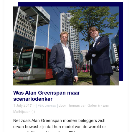
Was Alan Greenspan maar
scenariodenker
1 July 2017
in
door
Thomas van Galen (r) Eric
VBA Journaal
Mathijssen (l)
Net zoals Alan Greenspan moeten beleggers zich
ervan bewust zijn dat hun model van de wereld er