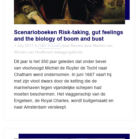
Scenarioboeken Risk-taking, gut feelings
and the biology of boom and bust
1 July 2017
in
door
Review door Martien van
VBA Journaal
Winden van Hoofbosch beleggingsfonds
Dit jaar is het 350 jaar geleden dat onder bevel
van vlootvoogd Michiel de Ruyter de Tocht naar
Chatham werd ondernomen. In juni 1667 vaart hij
met zijn vloot dwars door de ketting die de
marinehaven tegen vijandelijke schepen had
moeten beschermen. Het vlaggenschip van de
Engelsen, de Royal Charles, wordt buitgemaakt en
naar Amsterdam versleept.