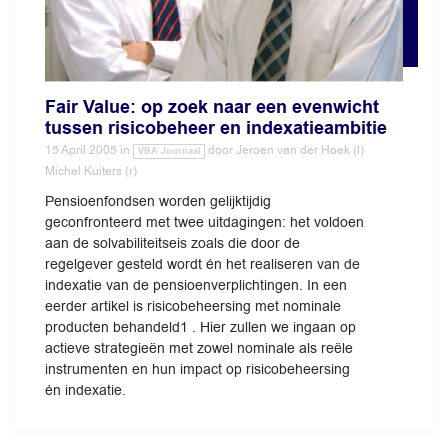
Fair Value: op zoek naar een evenwicht
tussen risicobeheer en indexatieambitie
15 April 2005
in
door
Jeroen van der Hoek (l)
VBA Journaal
Michel Kuiters (r)
Pensioenfondsen worden gelijktijdig
geconfronteerd met twee uitdagingen: het voldoen
aan de solvabiliteitseis zoals die door de
regelgever gesteld wordt én het realiseren van de
indexatie van de pensioenverplichtingen. In een
eerder artikel is risicobeheersing met nominale
producten behandeld1 . Hier zullen we ingaan op
actieve strategieën met zowel nominale als reële
instrumenten en hun impact op risicobeheersing
én indexatie.