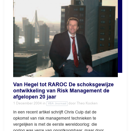
Van Hegel tot RAROC De schoksgewijze
ontwikkeling van Risk Management de
afgelopen 20 jaar
1 December 2004
in
door
Theo Kocken
VBA Journaal
In een recent artikel schrijft Chris Culp dat de
opkomst van risk management technieken te
vergelijken is met de eerste wereldoorlog: die
oorlog was verre van onontkoombaar, maar door