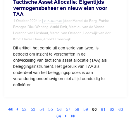
Tactische Asset Allocatie: Eigentijds
vermogensbeheer en nieuw elan voor
TAA
1 October 2004
in
door
Marcel de Berg, Patrick
VBA Journaal
Bronger, Dick Wenting, Astrid Smit, Mathieu van de Venne,
Loranne van Lieshout, Marcel van Ostaden, Lodewijk van der
Kroft, Haitse Hoos, Arnold Troostwijk
Dit artikel, het eerste uit een serie van twee, is
bedoeld om inzicht te verschaffen in de
ontwikkeling van tactische asset allocatie (TAA) als
beleggingsinstrument. Het gebruik van TAA als
onderdeel van het beleggingsproces is aan
verandering onderhevig en niet altijd eenduidig te
definiëren.
52
53
54
55
56
57
58
59
60
61
62
63
64