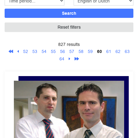
Search
Reset filters
827 results
52
53
54
55
56
57
58
59
60
61
62
63
64