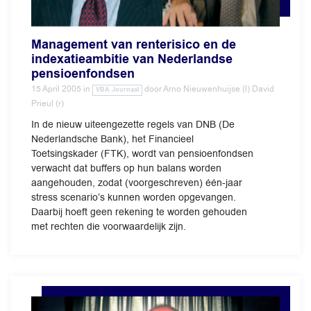
Management van renterisico en de
indexatieambitie van Nederlandse
pensioenfondsen
15 April 2005
in
door
Arno Nieuwenhuijse (l) David
VBA Journaal
Prieul (r)
In de nieuw uiteengezette regels van DNB (De
Nederlandsche Bank), het Financieel
Toetsingskader (FTK), wordt van pensioenfondsen
verwacht dat buffers op hun balans worden
aangehouden, zodat (voorgeschreven) één-jaar
stress scenario’s kunnen worden opgevangen.
Daarbij hoeft geen rekening te worden gehouden
met rechten die voorwaardelijk zijn.