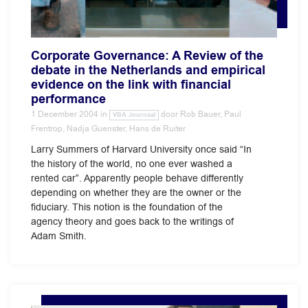
Corporate Governance: A Review of the
debate in the Netherlands and empirical
evidence on the link with financial
performance
1 December 2004
in
door
Rob Bauer, Paul
VBA Journaal
Frentrop, Nadja Guenster, Hans de Ruiter
Larry Summers of Harvard University once said “In
the history of the world, no one ever washed a
rented car”. Apparently people behave differently
depending on whether they are the owner or the
fiduciary. This notion is the foundation of the
agency theory and goes back to the writings of
Adam Smith.