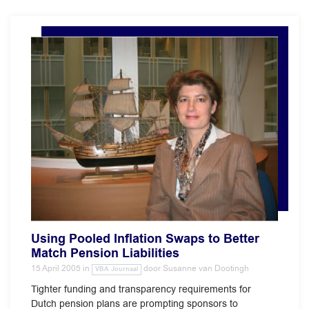
Using Pooled Inflation Swaps to Better
Match Pension Liabilities
15 April 2005
in
door
Susanne van Dootingh
VBA Journaal
Tighter funding and transparency requirements for
Dutch pension plans are prompting sponsors to