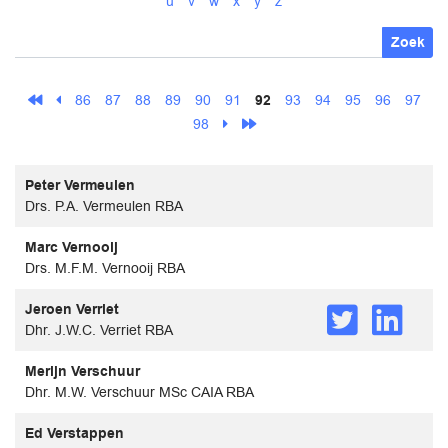
u
v
w
x
y
z
Zoek
86
87
88
89
90
91
92
93
94
95
96
97
98
Peter Vermeulen
Drs. P.A. Vermeulen RBA
Marc Vernooij
Drs. M.F.M. Vernooij RBA
Jeroen Verriet
Dhr. J.W.C. Verriet RBA
Merijn Verschuur
Dhr. M.W. Verschuur MSc CAIA RBA
Ed Verstappen