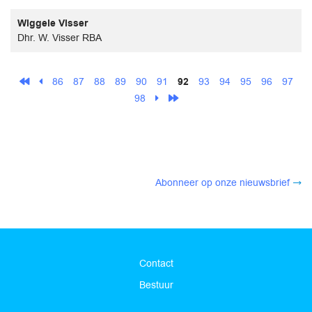
Wiggele Visser
Dhr. W. Visser RBA
86
87
88
89
90
91
92
93
94
95
96
97
98
Abonneer op onze nieuwsbrief
Contact
Bestuur