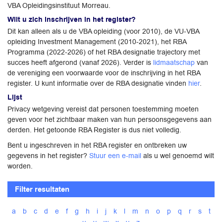
VBA Opleidingsinstituut Morreau.
Wilt u zich inschrijven in het register?
Dit kan alleen als u de VBA opleiding (voor 2010), de VU-VBA
opleiding Investment Management (2010-2021), het RBA
Programma (2022-2026) of het RBA designatie trajectory met
succes heeft afgerond (vanaf 2026). Verder is
lidmaatschap
van
de vereniging een voorwaarde voor de inschrijving in het RBA
register. U kunt informatie over de RBA designatie vinden
hier
.
Lijst
Privacy wetgeving vereist dat personen toestemming moeten
geven voor het zichtbaar maken van hun persoonsgegevens aan
derden. Het getoonde RBA Register is dus niet volledig.
Bent u ingeschreven in het RBA register en ontbreken uw
gegevens in het register?
Stuur een e-mail
als u wel genoemd wilt
worden.
Filter resultaten
a
b
c
d
e
f
g
h
i
j
k
l
m
n
o
p
q
r
s
t