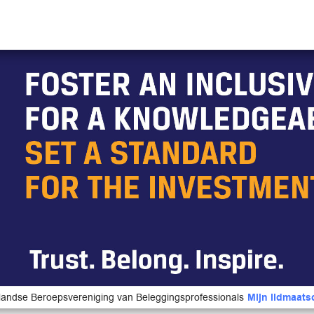
andse Beroepsvereniging van Beleggingsprofessionals
Mijn lidmaat