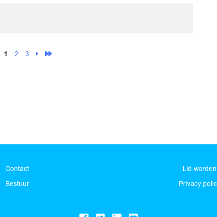
1
2
3
Contact
Lid worden
Bestuur
Privacy poli