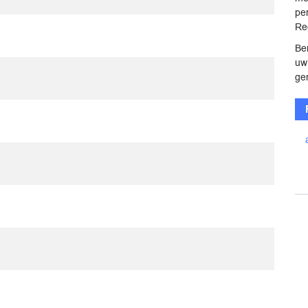
pe
Reg
Be
uw
ge