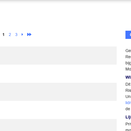
1
2
3
Ge
Re
bi
Mo
Wi
Dit
Ris
Uni
li
de 
Lij
Pr
mo