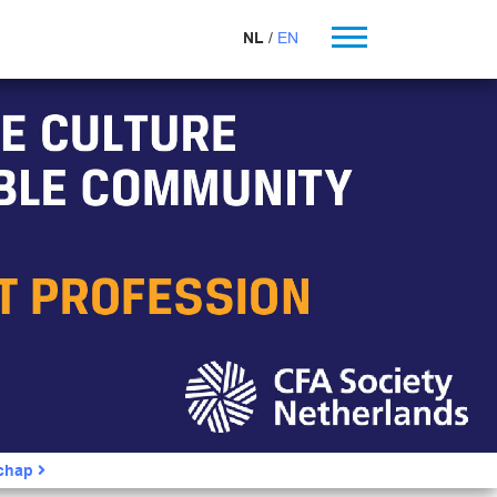
NL
EN
schap