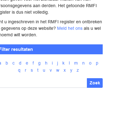
rsoonsgegevens aan derden. Het getoonde RMFI
ister is dus niet volledig.
nt u ingeschreven in het RMFI register en ontbreken
 gegevens op deze website?
Meld het ons
als u wel
noemd wilt worden.
Filter resultaten
a
b
c
d
e
f
g
h
i
j
k
l
m
n
o
p
q
r
s
t
u
v
w
x
y
z
Zoek