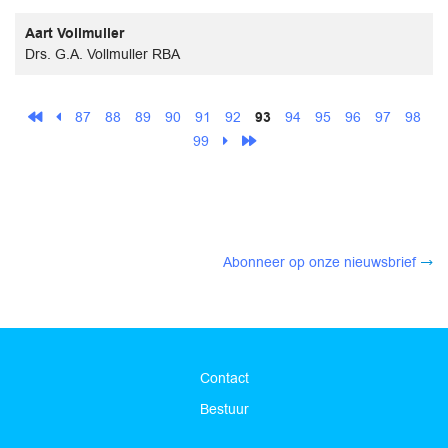
Aart Vollmuller
Drs. G.A. Vollmuller RBA
87
88
89
90
91
92
93
94
95
96
97
98
99
Abonneer op onze nieuwsbrief
Contact
Bestuur