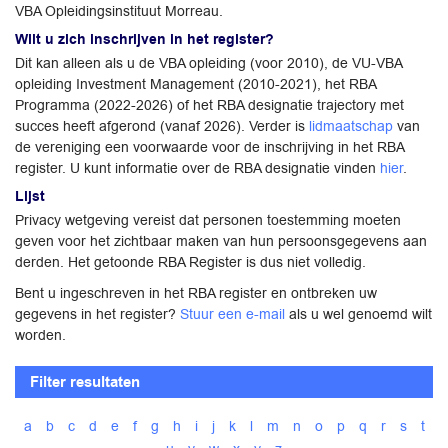
VBA Opleidingsinstituut Morreau.
Wilt u zich inschrijven in het register?
Dit kan alleen als u de VBA opleiding (voor 2010), de VU-VBA
opleiding Investment Management (2010-2021), het RBA
Programma (2022-2026) of het RBA designatie trajectory met
succes heeft afgerond (vanaf 2026). Verder is
lidmaatschap
van
de vereniging een voorwaarde voor de inschrijving in het RBA
register. U kunt informatie over de RBA designatie vinden
hier
.
Lijst
Privacy wetgeving vereist dat personen toestemming moeten
geven voor het zichtbaar maken van hun persoonsgegevens aan
derden. Het getoonde RBA Register is dus niet volledig.
Bent u ingeschreven in het RBA register en ontbreken uw
gegevens in het register?
Stuur een e-mail
als u wel genoemd wilt
worden.
Filter resultaten
a
b
c
d
e
f
g
h
i
j
k
l
m
n
o
p
q
r
s
t