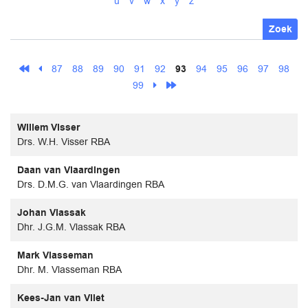
u
v
w
x
y
z
Zoek
87
88
89
90
91
92
93
94
95
96
97
98
99
Willem Visser
Drs. W.H. Visser RBA
Daan van Vlaardingen
Drs. D.M.G. van Vlaardingen RBA
Johan Vlassak
Dhr. J.G.M. Vlassak RBA
Mark Vlasseman
Dhr. M. Vlasseman RBA
Kees-Jan van Vliet