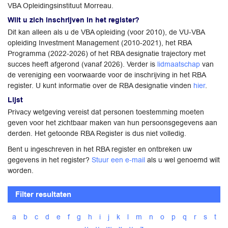
VBA Opleidingsinstituut Morreau.
Wilt u zich inschrijven in het register?
Dit kan alleen als u de VBA opleiding (voor 2010), de VU-VBA
opleiding Investment Management (2010-2021), het RBA
Programma (2022-2026) of het RBA designatie trajectory met
succes heeft afgerond (vanaf 2026). Verder is
lidmaatschap
van
de vereniging een voorwaarde voor de inschrijving in het RBA
register. U kunt informatie over de RBA designatie vinden
hier
.
Lijst
Privacy wetgeving vereist dat personen toestemming moeten
geven voor het zichtbaar maken van hun persoonsgegevens aan
derden. Het getoonde RBA Register is dus niet volledig.
Bent u ingeschreven in het RBA register en ontbreken uw
gegevens in het register?
Stuur een e-mail
als u wel genoemd wilt
worden.
Filter resultaten
a
b
c
d
e
f
g
h
i
j
k
l
m
n
o
p
q
r
s
t