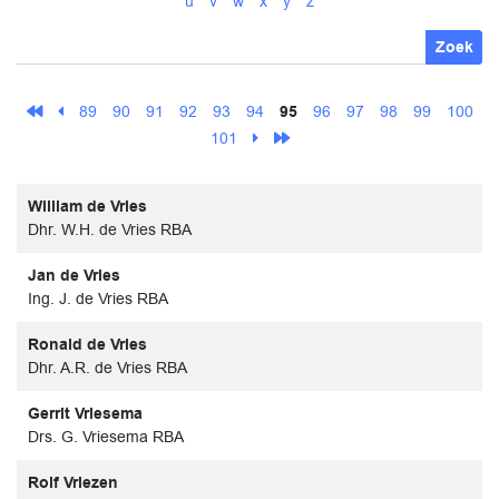
u
v
w
x
y
z
Zoek
89
90
91
92
93
94
95
96
97
98
99
100
101
William de Vries
Dhr. W.H. de Vries RBA
Jan de Vries
Ing. J. de Vries RBA
Ronald de Vries
Dhr. A.R. de Vries RBA
Gerrit Vriesema
Drs. G. Vriesema RBA
Rolf Vriezen