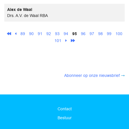
Alex de Waal
Drs. A.V. de Waal RBA
89
90
91
92
93
94
95
96
97
98
99
100
101
Abonneer op onze nieuwsbrief
Contact
Bestuur