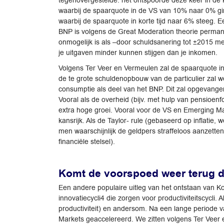
tegenovergestelde: het ontspoorde deze keer in de K
waarbij de spaarquote in de VS van 10% naar 0% gi
waarbij de spaarquote in korte tijd naar 6% steeg. E
BNP is volgens de Great Moderation theorie perman
onmogelijk is als –door schuldsanering tot ±2015 m
je uitgaven minder kunnen stijgen dan je inkomen.
Volgens Ter Veer en Vermeulen zal de spaarquote i
de te grote schuldenopbouw van de particulier zal we
consumptie als deel van het BNP. Dit zal opgevang
Vooral als de overheid (bijv. met hulp van pensioenfo
extra hoge groei. Vooral voor de VS en Emerging M
kansrijk. Als de Taylor- rule (gebaseerd op inflati
men waarschijnlijk de geldpers straffeloos aanzetten
financiële stelsel).
Komt de voorspoed weer terug do
Een andere populaire uitleg van het ontstaan van 
innovatiecycli4 die zorgen voor productiviteitscycli. 
productiviteit) en andersom. Na een lange periode va
Markets geaccelereerd. We zitten volgens Ter Veer e