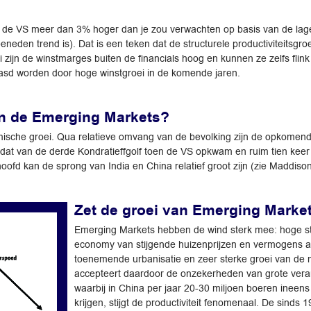
is in de VS meer dan 3% hoger dan je zou verwachten op basis van de la
neden trend is). Dat is een teken dat de structurele productiviteitsgro
zijn de winstmarges buiten de financials hoog en kunnen ze zelfs flink 
asd worden door hoge winstgroei in de komende jaren.
an de Emerging Markets?
ische groei. Qua relatieve omvang van de bevolking zijn de opkomende
, dat van de derde Kondratieffgolf toen de VS opkwam en ruim tien keer z
fd kan de sprong van India en China relatief groot zijn (zie Maddison
Zet de groei van Emerging Marke
Emerging Markets hebben de wind sterk mee: hoge stijgi
economy van stijgende huizenprijzen en vermogens aa
toenemende urbanisatie en zeer sterke groei van de 
accepteert daardoor de onzekerheden van grote verand
waarbij in China per jaar 20-30 miljoen boeren ineens
krijgen, stijgt de productiviteit fenomenaal. De sind