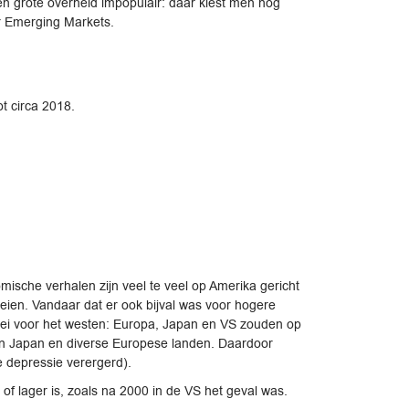
een grote overheid impopulair: daar kiest men nog
or Emerging Markets.
t circa 2018.
sche verhalen zijn veel te veel op Amerika gericht
eien. Vandaar dat er ook bijval was voor hogere
roei voor het westen: Europa, Japan en VS zouden op
i in Japan en diverse Europese landen. Daardoor
e depressie verergerd).
 of lager is, zoals na 2000 in de VS het geval was.