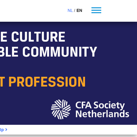
NL
EN
ip