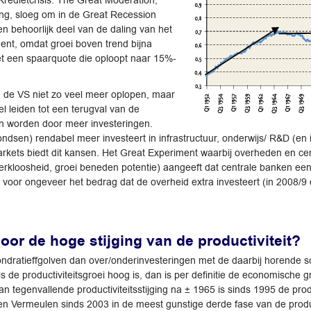
redietcrisis. The Great Moderation,
ng, sloeg om in de Great Recession
en behoorlijk deel van de daling van het
ent, omdat groei boven trend bijna
et een spaarquote die oploopt naar 15%-
n de VS niet zo veel meer oplopen, maar
l leiden tot een terugval van de
en worden door meer investeringen.
ndsen) rendabel meer investeert in infrastructuur, onderwijs/ R&D (en in
arkets biedt dit kansen. Het Great Experiment waarbij overheden en c
e, werkloosheid, groei beneden potentie) aangeeft dat centrale banken
 voor ongeveer het bedrag dat de overheid extra investeert (in 2008/9 d
or de hoge stijging van de productiviteit?
Kondratieffgolven dan over/onderinvesteringen met de daarbij horende
Als de productiviteitsgroei hoog is, dan is per definitie de economische 
n tegenvallende productiviteitsstijging na ± 1965 is sinds 1995 de prod
n Vermeulen sinds 2003 in de meest gunstige derde fase van de product