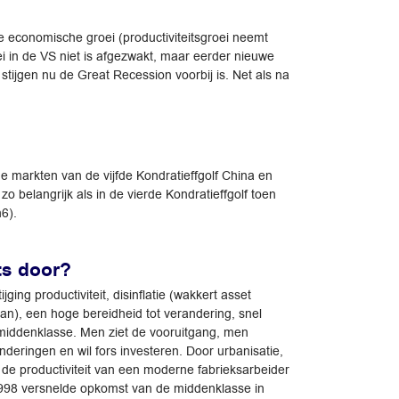
ge economische groei (productiviteitsgroei neemt
ei in de VS niet is afgezwakt, maar eerder nieuwe
stijgen nu de Great Recession voorbij is. Net als na
 markten van de vijfde Kondratieffgolf China en
o belangrijk als in de vierde Kondratieffgolf toen
6).
ts door?
ng productiviteit, disinflatie (wakkert asset
n), een hoge bereidheid tot verandering, snel
middenklasse. Men ziet de vooruitgang, men
eringen en wil fors investeren. Door urbanisatie,
 de productiviteit van een moderne fabrieksarbeider
s 1998 versnelde opkomst van de middenklasse in