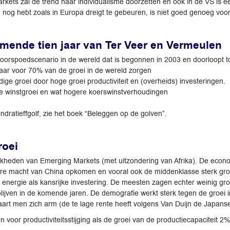
arkets zal de trend naar individualisme doorzetten en ook in de VS is 
 nog hebt zoals in Europa dreigt te gebeuren, is niet goed genoeg vo
mende tien jaar van Ter Veer en Vermeulen
voorspoedscenario in de wereld dat is begonnen in 2003 en doorloopt to
aar voor 70% van de groei in de wereld zorgen
ige groei door hoge groei productiviteit en (overheids) investeringen.
se winstgroei en wat hogere koerswinstverhoudingen
ratieffgolf, zie het boek “Beleggen op de golven”.
roei
heden van Emerging Markets (met uitzondering van Afrika). De economi
taire macht van China opkomen en vooral ook de middenklasse sterk gro
 energie als kansrijke investering. De meesten zagen echter weinig g
 blijven in de komende jaren. De demografie werkt sterk tegen de groe
aart men zich arm (de te lage rente heeft volgens Van Duijn de Japans
 voor productiviteitsstijging als de groei van de productiecapaciteit 2%