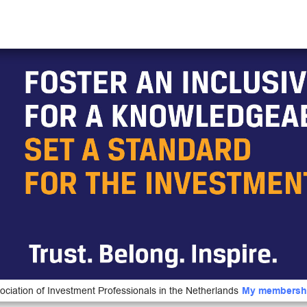
ociation of Investment Professionals in the Netherlands
My membersh