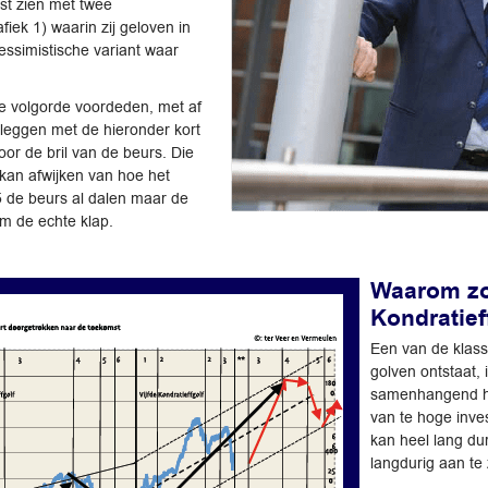
st zien met twee
fiek 1) waarin zij geloven in
ssimistische variant waar
ste volgorde voordeden, met af
tleggen met de hieronder kort
oor de bril van de beurs. Die
 kan afwijken van hoe het
5 de beurs al dalen maar de
m de echte klap.
Waarom zo
Kondratief
Een van de klass
golven ontstaat,
samenhangend he
van te hoge inv
kan heel lang dur
langdurig aan te