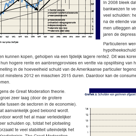
In 2008 bleek da
bankwezen te vee
veel schulden: he
na de ellende va
men uitleggen al
jaren de depres
Particulieren we
hypotheekschuld 
n kunnen kopen, geholpen via een tijdelijk lagere rente2. Dit was ko
hun hogere rente en aanbrengprovisies en ventte via opsplitsing van 
ersnelling in de hoeveelheid schuld van de Amerikaanse particulier teg
l tot minstens 2012 en misschien 2015 duren. Daardoor kan de consume
emen.
ens de Great Moderation theorie.
 groei zeer laag (door de grotere
tie tussen de sectoren in de economie).
dat aanvankelijk goed beloond wordt.
rdoor wordt het al maar verleidelijker
r schulden op, totdat het plotseling
akt te veel stabiliteit uiteindelijk het