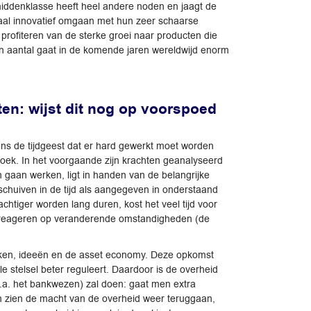
iddenklasse heeft heel andere noden en jaagt de
maal innovatief omgaan met hun zeer schaarse
rofiteren van de sterke groei naar producten die
 aantal gaat in de komende jaren wereldwijd enorm
en: wijst dit nog op voorspoed
ens de tijdgeest dat er hard gewerkt moet worden
n boek. In het voorgaande zijn krachten geanalyseerd
n gaan werken, ligt in handen van de belangrijke
chuiven in de tijd als aangegeven in onderstaand
tiger worden lang duren, kost het veel tijd voor
el reageren op veranderende omstandigheden (de
erken, ideeën en de asset economy. Deze opkomst
le stelsel beter reguleert. Daardoor is de overheid
o.a. het bankwezen) zal doen: gaat men extra
en zien de macht van de overheid weer teruggaan,