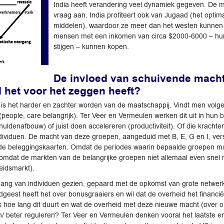
India heeft verandering veel dynamiek gegeven. De m
vraag aan. India profiteert ook van Jugaad (het opti
middelen), waardoor ze meer dan het westen kunnen p
mensen met een inkomen van circa $2000-6000 – hun
stijgen – kunnen kopen.
De invloed van schuivende macht
d het voor het zeggen heeft?
n is het harder en zachter worden van de maatschappij. Vindt men volg
at (people, care belangrijk). Ter Veer en Vermeulen werken dit uit in hu
ldenafbouw) of juist doen accelereren (productiviteit). Of die krachte
dividuen. De macht van deze groepen, aangeduid met B, E, G en I, vers
 de beleggingskaarten. Omdat de periodes waarin bepaalde groepen mach
n, omdat de markten van de belangrijke groepen niet allemaal even sn
beidsmarkt).
opgang van individuen gezien, gepaard met de opkomst van grote netw
jdgeest heeft het over bonusgraaiers en wil dat de overheid het financië
jk hoe lang dit duurt en wat de overheid met deze nieuwe macht (over 
n/ beter reguleren? Ter Veer en Vermeulen denken vooral het laatste 