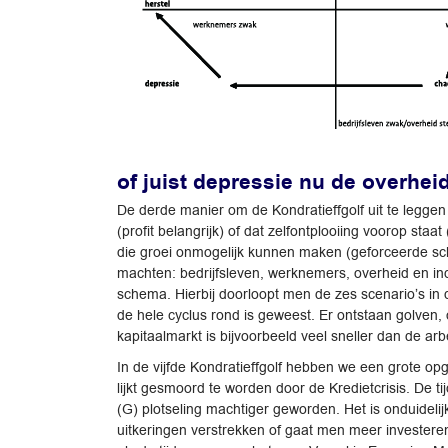
of juist depressie nu de overhei
De derde manier om de Kondratieffgolf uit te legge
(profit belangrijk) of dat zelfontplooiing voorop sta
die groei onmogelijk kunnen maken (geforceerde schu
machten: bedrijfsleven, werknemers, overheid en in
schema. Hierbij doorloopt men de zes scenario’s in
de hele cyclus rond is geweest. Er ontstaan golve
kapitaalmarkt is bijvoorbeeld veel sneller dan de ar
In de vijfde Kondratieffgolf hebben we een grote 
lijkt gesmoord te worden door de Kredietcrisis. De ti
(G) plotseling machtiger geworden. Het is onduideli
uitkeringen verstrekken of gaat men meer investere