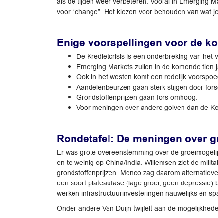
als de tijden weer verbeteren. Vooral in Emerging M
voor “change”. Het kiezen voor behouden van wat je
Enige voorspellingen voor de ko
De Kredietcrisis is een onderbreking van het 
Emerging Markets zullen in de komende tien j
Ook in het westen komt een redelijk voorspoed
Aandelenbeurzen gaan sterk stijgen door for
Grondstoffenprijzen gaan fors omhoog.
Voor meningen over andere golven dan de Kond
Rondetafel: De meningen over g
Er was grote overeenstemming over de groeimogelijk
en te weinig op China/India. Willemsen ziet de mili
grondstoffenprijzen. Menco zag daarom alternatieve
een soort plateaufase (lage groei, geen depressie)
werken infrastructuurinvesteringen nauwelijks en sp
Onder andere Van Duijn twijfelt aan de mogelijkheden