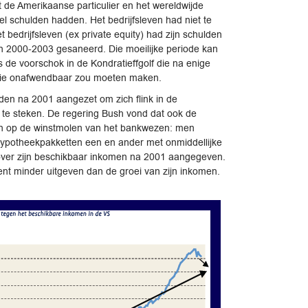
t de Amerikaanse particulier en het wereldwijde
l schulden hadden. Het bedrijfsleven had niet te
t bedrijfsleven (ex private equity) had zijn schulden
n 2000-2003 gesaneerd. Die moeilijke periode kan
s de voorschok in de Kondratieffgolf die na enige
sie onafwendbaar zou moeten maken.
rden na 2001 aangezet om zich flink in de
te steken. De regering Bush vond dat ook de
ren op de winstmolen van het bankwezen: men
hypotheekpakketten een en ander met onmiddellijke
enover zijn beschikbaar inkomen na 2001 aangegeven.
nt minder uitgeven dan de groei van zijn inkomen.