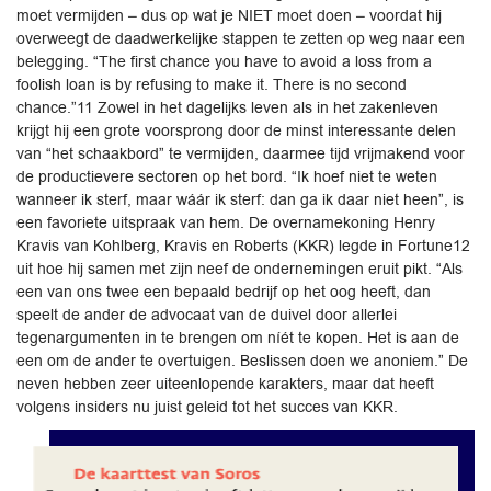
moet vermijden – dus op wat je NIET moet doen – voordat hij
overweegt de daadwerkelijke stappen te zetten op weg naar een
belegging. “The first chance you have to avoid a loss from a
foolish loan is by refusing to make it. There is no second
chance.”11 Zowel in het dagelijks leven als in het zakenleven
krijgt hij een grote voorsprong door de minst interessante delen
van “het schaakbord” te vermijden, daarmee tijd vrijmakend voor
de productievere sectoren op het bord. “Ik hoef niet te weten
wanneer ik sterf, maar wáár ik sterf: dan ga ik daar niet heen”, is
een favoriete uitspraak van hem. De overnamekoning Henry
Kravis van Kohlberg, Kravis en Roberts (KKR) legde in Fortune12
uit hoe hij samen met zijn neef de ondernemingen eruit pikt. “Als
een van ons twee een bepaald bedrijf op het oog heeft, dan
speelt de ander de advocaat van de duivel door allerlei
tegenargumenten in te brengen om níét te kopen. Het is aan de
een om de ander te overtuigen. Beslissen doen we anoniem.” De
neven hebben zeer uiteenlopende karakters, maar dat heeft
volgens insiders nu juist geleid tot het succes van KKR.