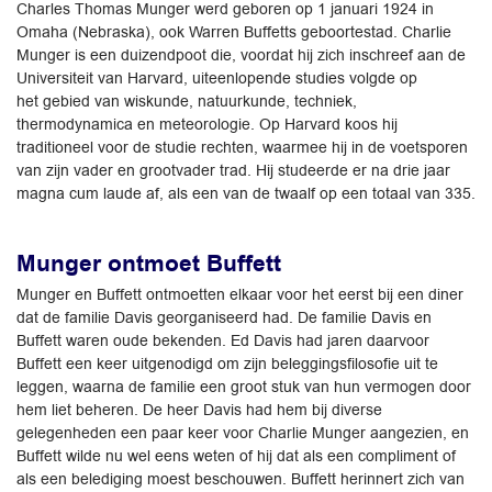
Charles Thomas Munger werd geboren op 1 januari 1924 in
Omaha (Nebraska), ook Warren Buffetts geboortestad. Charlie
Munger is een duizendpoot die, voordat hij zich inschreef aan de
Universiteit van Harvard, uiteenlopende studies volgde op
het gebied van wiskunde, natuurkunde, techniek,
thermodynamica en meteorologie. Op Harvard koos hij
traditioneel voor de studie rechten, waarmee hij in de voetsporen
van zijn vader en grootvader trad. Hij studeerde er na drie jaar
magna cum laude af, als een van de twaalf op een totaal van 335.
Munger ontmoet Buffett
Munger en Buffett ontmoetten elkaar voor het eerst bij een diner
dat de familie Davis georganiseerd had. De familie Davis en
Buffett waren oude bekenden. Ed Davis had jaren daarvoor
Buffett een keer uitgenodigd om zijn beleggingsfilosofie uit te
leggen, waarna de familie een groot stuk van hun vermogen door
hem liet beheren. De heer Davis had hem bij diverse
gelegenheden een paar keer voor Charlie Munger aangezien, en
Buffett wilde nu wel eens weten of hij dat als een compliment of
als een belediging moest beschouwen. Buffett herinnert zich van