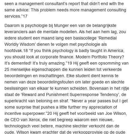
seen a management consultant’s report that didn’t end with the
same advice: This problem needs more management consulting
services.”17
Daarom is psychologie bij Munger een van de belangrijkste
leveranciers aan de mentale modellen. Als het aan hem lag, zou
iedere student een maand lang een basiscollege ‘Remedial
Worldly Wisdom’ dienen te volgen met psychologie als
hoofdvak.18 “If you think psychology is badly taught in America,
you should look at corporate finance. Modern Portfolio Theory?
It’s demented! It’s truly amazing.”19 Hij geeft een opsomming van
25 menselijke eigenschappen die kunnen leiden tot verkeerde
beoordelingen en inschattingen. Elke student dient kennis te
nemen van deze beoordelingsfouten om later goede en slechte
beslissingen van elkaar te kunnen scheiden. Bovenaan in het rijtje
staat de ‘Reward and Punishment Superresponse Tendency’, de
superkracht van beloning en straf. “Never a year passes but I get
some surprise that pushes a little further my appreciation of
incentive superpower.”20 Hij geeft het voorbeeld van Joe Wilson,
de CEO van Xerox, die niet begreep waarom een nieuwe,
technologisch veel betere, machine slechter verkocht dan de
oude. Wilson kwam erachter dat de verkoopprovisie op de oude