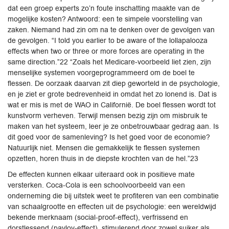
dat een groep experts zo’n foute inschatting maakte van de
mogelijke kosten? Antwoord: een te simpele voorstelling van
zaken. Niemand had zin om na te denken over de gevolgen van
de gevolgen. “I told you earlier to be aware of the lollapalooza
effects when two or three or more forces are operating in the
same direction.”22 “Zoals het Medicare-voorbeeld liet zien, zijn
menselijke systemen voorgeprogrammeerd om de boel te
flessen. De oorzaak daarvan zit diep geworteld in de psychologie,
en je ziet er grote bedrevenheid in omdat het zo lonend is. Dat is
wat er mis is met de WAO in Californië. De boel flessen wordt tot
kunstvorm verheven. Terwijl mensen bezig zijn om misbruik te
maken van het systeem, leer je ze onbetrouwbaar gedrag aan. Is
dit goed voor de samenleving? Is het goed voor de economie?
Natuurlijk niet. Mensen die gemakkelijk te flessen systemen
opzetten, horen thuis in de diepste krochten van de hel.”23
De effecten kunnen elkaar uiteraard ook in positieve mate
versterken. Coca-Cola is een schoolvoorbeeld van een
onderneming die bij uitstek weet te profiteren van een combinatie
van schaalgrootte en effecten uit de psychologie: een wereldwijd
bekende merknaam (social-proof-effect), verfrissend en
dorstlessend (pavlov-effect), stimulerend door zowel suiker als