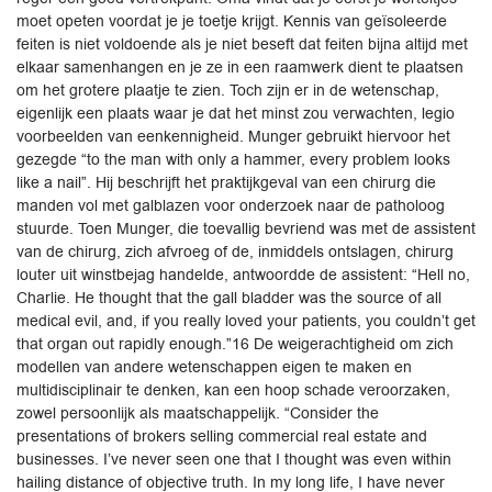
moet opeten voordat je je toetje krijgt. Kennis van geïsoleerde
feiten is niet voldoende als je niet beseft dat feiten bijna altijd met
elkaar samenhangen en je ze in een raamwerk dient te plaatsen
om het grotere plaatje te zien. Toch zijn er in de wetenschap,
eigenlijk een plaats waar je dat het minst zou verwachten, legio
voorbeelden van eenkennigheid. Munger gebruikt hiervoor het
gezegde “to the man with only a hammer, every problem looks
like a nail”. Hij beschrijft het praktijkgeval van een chirurg die
manden vol met galblazen voor onderzoek naar de patholoog
stuurde. Toen Munger, die toevallig bevriend was met de assistent
van de chirurg, zich afvroeg of de, inmiddels ontslagen, chirurg
louter uit winstbejag handelde, antwoordde de assistent: “Hell no,
Charlie. He thought that the gall bladder was the source of all
medical evil, and, if you really loved your patients, you couldn’t get
that organ out rapidly enough.”16 De weigerachtigheid om zich
modellen van andere wetenschappen eigen te maken en
multidisciplinair te denken, kan een hoop schade veroorzaken,
zowel persoonlijk als maatschappelijk. “Consider the
presentations of brokers selling commercial real estate and
businesses. I’ve never seen one that I thought was even within
hailing distance of objective truth. In my long life, I have never