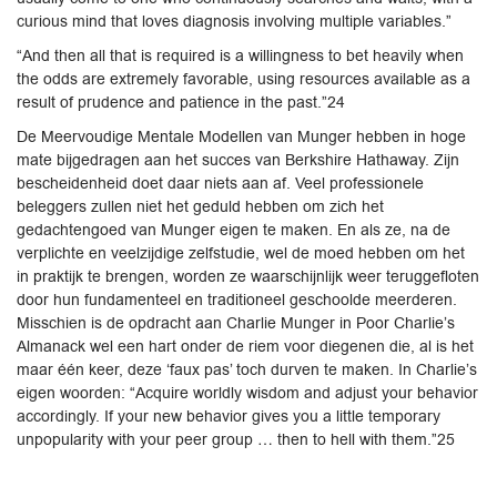
curious mind that loves diagnosis involving multiple variables.”
“And then all that is required is a willingness to bet heavily when
the odds are extremely favorable, using resources available as a
result of prudence and patience in the past.”24
De Meervoudige Mentale Modellen van Munger hebben in hoge
mate bijgedragen aan het succes van Berkshire Hathaway. Zijn
bescheidenheid doet daar niets aan af. Veel professionele
beleggers zullen niet het geduld hebben om zich het
gedachtengoed van Munger eigen te maken. En als ze, na de
verplichte en veelzijdige zelfstudie, wel de moed hebben om het
in praktijk te brengen, worden ze waarschijnlijk weer teruggefloten
door hun fundamenteel en traditioneel geschoolde meerderen.
Misschien is de opdracht aan Charlie Munger in Poor Charlie’s
Almanack wel een hart onder de riem voor diegenen die, al is het
maar één keer, deze ‘faux pas’ toch durven te maken. In Charlie’s
eigen woorden: “Acquire worldly wisdom and adjust your behavior
accordingly. If your new behavior gives you a little temporary
unpopularity with your peer group … then to hell with them.”25