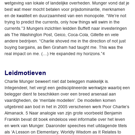
wetgeving van lokale of landelijke overheden. Munger vond dat je
best wat meer mocht betalen voor prijsdominantie, merknamen
en de kwaliteit en duurzaamheid van een monopolie. “We’re not
trying to predict the currents, only how things will swim in the
currents.”3 Mungers inzichten leidden Buffett naar investeringen
als The Washington Post, Geico, Coca-Cola, Gillette en vele
andere bedrijven. “Charlie shoved me in the direction of not just
buying bargains, as Ben Graham had taught me. This was the
real impact on me. (…) He expanded my horizons.”4
Leidmotieven
Charlie Munger beweert niet dat beleggen makkelijk is.
Integendeel, het vergt een gedisciplineerde werkwijze waarbij een
belegger dient te beschikken over een breed arsenaal aan
vaardigheden, de ‘mentale modellen’. De modellen komen
uitgebreid aan bod in het in 2005 verschenen werk Poor Charlie’s
Almanack. 5 Naar analogie van zijn grote voorbeeld Benjamin
Franklin bevat dit boek eindeloos veel informatie over het leven
en werk van Munger. Daaronder speeches met uitdagende titels
als ‘A Lesson on Elementary, Worldly Wisdom as It Relates to