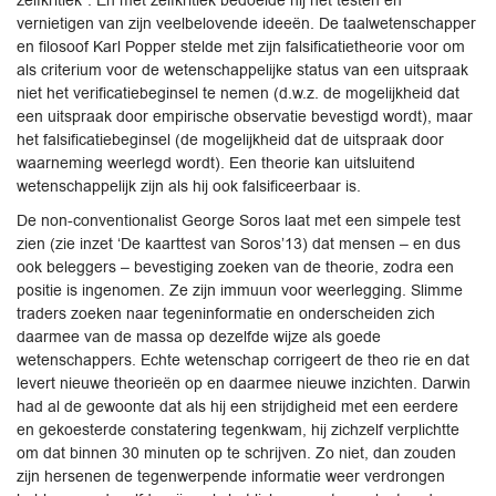
zelfkritiek”. En met zelfkritiek bedoelde hij het testen en
vernietigen van zijn veelbelovende ideeën. De taalwetenschapper
en filosoof Karl Popper stelde met zijn falsificatietheorie voor om
als criterium voor de wetenschappelijke status van een uitspraak
niet het verificatiebeginsel te nemen (d.w.z. de mogelijkheid dat
een uitspraak door empirische observatie bevestigd wordt), maar
het falsificatiebeginsel (de mogelijkheid dat de uitspraak door
waarneming weerlegd wordt). Een theorie kan uitsluitend
wetenschappelijk zijn als hij ook falsificeerbaar is.
De non-conventionalist George Soros laat met een simpele test
zien (zie inzet ‘De kaarttest van Soros’13) dat mensen – en dus
ook beleggers – bevestiging zoeken van de theorie, zodra een
positie is ingenomen. Ze zijn immuun voor weerlegging. Slimme
traders zoeken naar tegeninformatie en onderscheiden zich
daarmee van de massa op dezelfde wijze als goede
wetenschappers. Echte wetenschap corrigeert de theo rie en dat
levert nieuwe theorieën op en daarmee nieuwe inzichten. Darwin
had al de gewoonte dat als hij een strijdigheid met een eerdere
en gekoesterde constatering tegenkwam, hij zichzelf verplichtte
om dat binnen 30 minuten op te schrijven. Zo niet, dan zouden
zijn hersenen de tegenwerpende informatie weer verdrongen