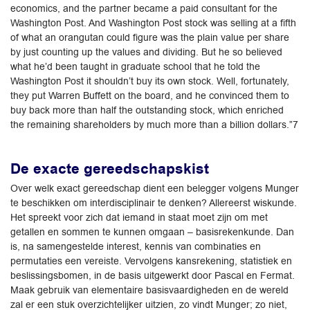
economics, and the partner became a paid consultant for the
Washington Post. And Washington Post stock was selling at a fifth
of what an orangutan could figure was the plain value per share
by just counting up the values and dividing. But he so believed
what he’d been taught in graduate school that he told the
Washington Post it shouldn’t buy its own stock. Well, fortunately,
they put Warren Buffett on the board, and he convinced them to
buy back more than half the outstanding stock, which enriched
the remaining shareholders by much more than a billion dollars.”7
De exacte gereedschapskist
Over welk exact gereedschap dient een belegger volgens Munger
te beschikken om interdisciplinair te denken? Allereerst wiskunde.
Het spreekt voor zich dat iemand in staat moet zijn om met
getallen en sommen te kunnen omgaan – basisrekenkunde. Dan
is, na samengestelde interest, kennis van combinaties en
permutaties een vereiste. Vervolgens kansrekening, statistiek en
beslissingsbomen, in de basis uitgewerkt door Pascal en Fermat.
Maak gebruik van elementaire basisvaardigheden en de wereld
zal er een stuk overzichtelijker uitzien, zo vindt Munger; zo niet,