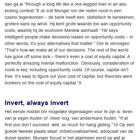
dan ga je “through a long life like a one-legged man in an ass-
kicking contest.”8 Je zult Munger om die reden nooit in een
casino tegenkomen – de bank heeft een, statistisch te berekenen,
grotere kans op winst. Hij kent grote waarde toe aan opportunity
costs, waarbij hij de econoom Mankiw aanhaalt: “He says
intelligent people make decisions based on opportunity costs – in
other words, it’s your alternatives that matter.” Om te vervolgen:
“That’s how we make all of our decisions. The rest of the world
has gone off some kick – there’s even a cost of equity capital. A
perfectly amazing mental malfunction. Obviously, consideration of
costs is key, including opportunity costs. Of course, capital isn’t
free. It’s easy to figure out your cost of capital, but theorists went
bonkers on the cost of equity capital.”9
Invert, always invert
Het eerste middel om mogelijke tegenslagen voor te zijn is: leren
van je eigen fouten of, meer nog, van andermans fouten. “If at
first you don’t succeed, well, so much for hang gliding.”10 Op een
goede tweede plaats staat: onbetrouwbaarheid, advocaat van de
duivel spelen. Munger focust in het algemeen eerst op wat je