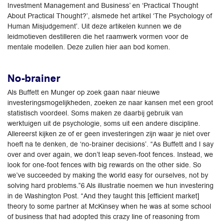
Investment Management and Business’ en ‘Practical Thought
About Practical Thought?’, alsmede het artikel ‘The Psychology of
Human Misjudgement’. Uit deze artikelen kunnen we de
leidmotieven destilleren die het raamwerk vormen voor de
mentale modellen. Deze zullen hier aan bod komen.
No-brainer
Als Buffett en Munger op zoek gaan naar nieuwe
investeringsmogelijkheden, zoeken ze naar kansen met een groot
statistisch voordeel. Soms maken ze daarbij gebruik van
werktuigen uit de psychologie, soms uit een andere discipline.
Allereerst kijken ze of er geen investeringen zijn waar je niet over
hoeft na te denken, de ‘no-brainer decisions’. “As Buffett and I say
over and over again, we don’t leap seven-foot fences. Instead, we
look for one-foot fences with big rewards on the other side. So
we’ve succeeded by making the world easy for ourselves, not by
solving hard problems.”6 Als illustratie noemen we hun investering
in de Washington Post. “And they taught this [efficient market]
theory to some partner at McKinsey when he was at some school
of business that had adopted this crazy line of reasoning from