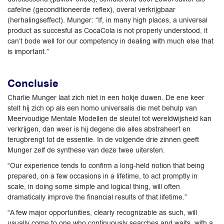
cafeïne (geconditioneerde reflex), overal verkrijgbaar
(herhalingseffect). Munger: “If, in many high places, a universal
product as succesful as CocaCola is not properly understood, it
can’t bode well for our competency in dealing with much else that
is important.”
Conclusie
Charlie Munger laat zich niet in een hokje duwen. De ene keer
stelt hij zich op als een homo universalis die met behulp van
Meervoudige Mentale Modellen de sleutel tot wereldwijsheid kan
verkrijgen, dan weer is hij degene die alles abstraheert en
terugbrengt tot de essentie. In de volgende drie zinnen geeft
Munger zelf de synthese van deze twee uitersten.
“Our experience tends to confirm a long-held notion that being
prepared, on a few occasions in a lifetime, to act promptly in
scale, in doing some simple and logical thing, will often
dramatically improve the financial results of that lifetime.”
“A few major opportunities, clearly recognizable as such, will
usually come to one who continuously searches and waits, with a