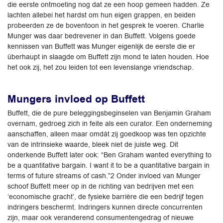
die eerste ontmoeting nog dat ze een hoop gemeen hadden. Ze
lachten allebei het hardst om hun eigen grappen, en beiden
probeerden ze de boventoon in het gesprek te voeren. Charlie
Munger was daar bedrevener in dan Buffett. Volgens goede
kennissen van Buffett was Munger eigenlijk de eerste die er
überhaupt in slaagde om Buffett zijn mond te laten houden. Hoe
het ook zij, het zou leiden tot een levenslange vriendschap.
Mungers invloed op Buffett
Buffett, die de pure beleggingsbeginselen van Benjamin Graham
overnam, gedroeg zich in feite als een curator. Een onderneming
aanschaffen, alleen maar omdát zij goedkoop was ten opzichte
van de intrinsieke waarde, bleek niet de juiste weg. Dit
onderkende Buffett later ook: “Ben Graham wanted everything to
be a quantitative bargain. I want it to be a quantitative bargain in
terms of future streams of cash.”2 Onder invloed van Munger
schoof Buffett meer op in de richting van bedrijven met een
‘economische gracht’, de fysieke barrière die een bedrijf tegen
indringers beschermt. Indringers kunnen directe concurrenten
zijn, maar ook veranderend consumentengedrag of nieuwe