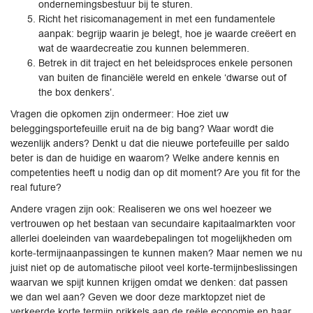
ondernemingsbestuur bij te sturen.
Richt het risicomanagement in met een fundamentele
aanpak: begrijp waarin je belegt, hoe je waarde creëert en
wat de waardecreatie zou kunnen belemmeren.
Betrek in dit traject en het beleidsproces enkele personen
van buiten de financiële wereld en enkele ‘dwarse out of
the box denkers’.
Vragen die opkomen zijn ondermeer: Hoe ziet uw
beleggingsportefeuille eruit na de big bang? Waar wordt die
wezenlijk anders? Denkt u dat die nieuwe portefeuille per saldo
beter is dan de huidige en waarom? Welke andere kennis en
competenties heeft u nodig dan op dit moment? Are you fit for the
real future?
Andere vragen zijn ook: Realiseren we ons wel hoezeer we
vertrouwen op het bestaan van secundaire kapitaalmarkten voor
allerlei doeleinden van waardebepalingen tot mogelijkheden om
korte-termijnaanpassingen te kunnen maken? Maar nemen we nu
juist niet op de automatische piloot veel korte-termijnbeslissingen
waarvan we spijt kunnen krijgen omdat we denken: dat passen
we dan wel aan? Geven we door deze marktopzet niet de
verkeerde korte termijn prikkels aan de reële economie en haar