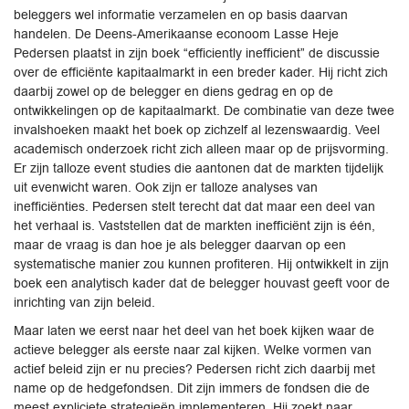
beleggers wel informatie verzamelen en op basis daarvan
handelen. De Deens-Amerikaanse econoom Lasse Heje
Pedersen plaatst in zijn boek “efficiently inefficient” de discussie
over de efficiënte kapitaalmarkt in een breder kader. Hij richt zich
daarbij zowel op de belegger en diens gedrag en op de
ontwikkelingen op de kapitaalmarkt. De combinatie van deze twee
invalshoeken maakt het boek op zichzelf al lezenswaardig. Veel
academisch onderzoek richt zich alleen maar op de prijsvorming.
Er zijn talloze event studies die aantonen dat de markten tijdelijk
uit evenwicht waren. Ook zijn er talloze analyses van
inefficiënties. Pedersen stelt terecht dat dat maar een deel van
het verhaal is. Vaststellen dat de markten inefficiënt zijn is één,
maar de vraag is dan hoe je als belegger daarvan op een
systematische manier zou kunnen profiteren. Hij ontwikkelt in zijn
boek een analytisch kader dat de belegger houvast geeft voor de
inrichting van zijn beleid.
Maar laten we eerst naar het deel van het boek kijken waar de
actieve belegger als eerste naar zal kijken. Welke vormen van
actief beleid zijn er nu precies? Pedersen richt zich daarbij met
name op de hedgefondsen. Dit zijn immers de fondsen die de
meest expliciete strategieën implementeren. Hij zoekt naar