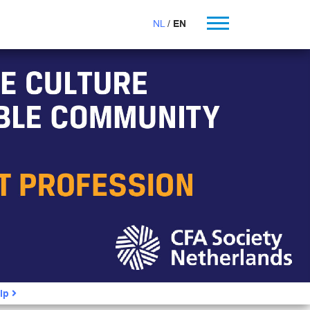
NL
EN
ip