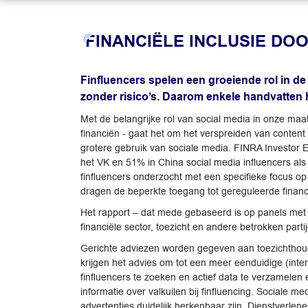
FINANCIËLE INCLUSIE DO
Finfluencers spelen een groeiende rol in de
zonder risico’s. Daarom enkele handvatten h
Met de belangrijke rol van social media in onze maat
financiën - gaat het om het verspreiden van conte
grotere gebruik van sociale media. FINRA Investor 
het VK en 51% in China social media influencers als
finfluencers onderzocht met een specifieke focus op
dragen de beperkte toegang tot gereguleerde financ
Het rapport – dat mede gebaseerd is op panels met 
financiële sector, toezicht en andere betrokken part
Gerichte adviezen worden gegeven aan toezichthouder
krijgen het advies om tot een meer eenduidige (inte
finfluencers te zoeken en actief data te verzamelen 
informatie over valkuilen bij finfluencing. Sociale 
advertenties duidelijk herkenbaar zijn. Dienstverlen