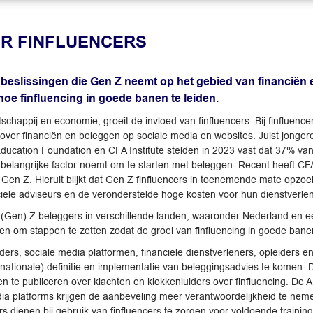
OR FINFLUENCERS
 beslissingen die Gen Z neemt op het gebied van financiën e
oe finfluencing in goede banen te leiden.
schappij en economie, groeit de invloed van finfluencers. Bij finfluenc
nt over financiën en beleggen op sociale media en websites. Juist jo
Education Foundation en CFA Institute stelden in 2023 vast dat 37% v
 belangrijke factor noemt om te starten met beleggen. Recent heeft CFA
 Gen Z. Hieruit blijkt dat Gen Z finfluencers in toenemende mate opzoe
iële adviseurs en de veronderstelde hoge kosten voor hun dienstverlen
(Gen) Z beleggers in verschillende landen, waaronder Nederland en e
ijen om stappen te zetten zodat de groei van finfluencing in goede bane
s, sociale media platformen, financiële dienstverleners, opleiders en
rnationale) definitie en implementatie van beleggingsadvies te komen.
en te publiceren over klachten en klokkenluiders over finfluencing. De 
media platforms krijgen de aanbeveling meer verantwoordelijkheid te ne
ers dienen bij gebruik van finfluencers te zorgen voor voldoende trainin