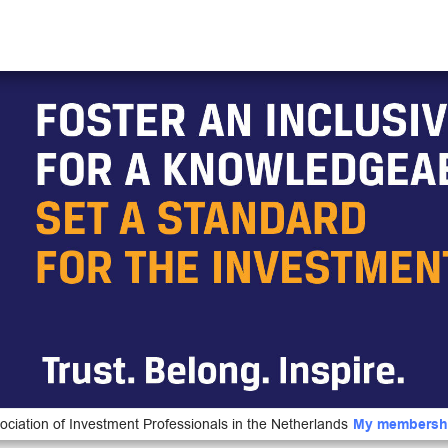
ociation of Investment Professionals in the Netherlands
My membersh