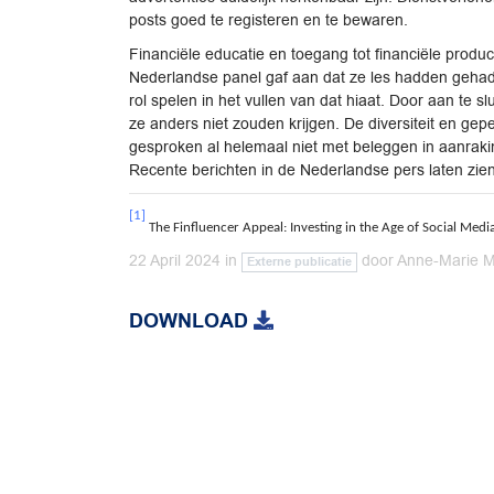
posts goed te registeren en te bewaren.
Financiële educatie en toegang tot financiële produ
Nederlandse panel gaf aan dat ze les hadden gehad i
rol spelen in het vullen van dat hiaat. Door aan te sl
ze anders niet zouden krijgen. De diversiteit en gep
gesproken al helemaal niet met beleggen in aanraki
Recente berichten in de Nederlandse pers laten zien
[1]
The Finfluencer Appeal: Investing in the Age of Social Medi
22 April 2024
in
door
Anne-Marie M
Externe publicatie
DOWNLOAD