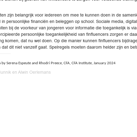
cten zijn belangrijk voor iedereen om mee te kunnen doen in de samenl
n persoonlijke financiën en beleggen op school. Sociale media, digital
uiten bij de voorkeur van jongeren voor informatie die toegankelijk is via
ercipieerde persoonlijke toegankelijkheid van finfluencers zorgen er d
ng komen, dat nu wel doen. Op die manier kunnen finfluencers bijdra
 dat dit niet vanzelf gaat. Spelregels moeten daarom helder zijn en bet
a by Serena Espeute and Rhodri Preece, CFA, CFA Institute, January 2024
unnik en Alwin Oerlemans