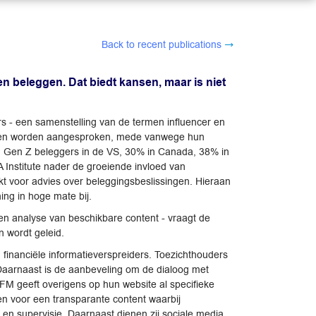
Back to recent publications
n beleggen. Dat biedt kansen, maar is niet
ers - een samenstelling van de termen influencer en
ngeren worden aangesproken, mede vanwege hun
an Gen Z beleggers in de VS, 30% in Canada, 38% in
 Institute nader de groeiende invloed van
kt voor advies over beleggingsbeslissingen. Hieraan
ing in hoge mate bij.
en analyse van beschikbare content - vraagt de
n wordt geleid.
 financiële informatieverspreiders. Toezichthouders
 Daarnaast is de aanbeveling om de dialoog met
AFM geeft overigens op hun website al specifieke
men voor een transparante content waarbij
g en supervisie. Daarnaast dienen zij sociale media