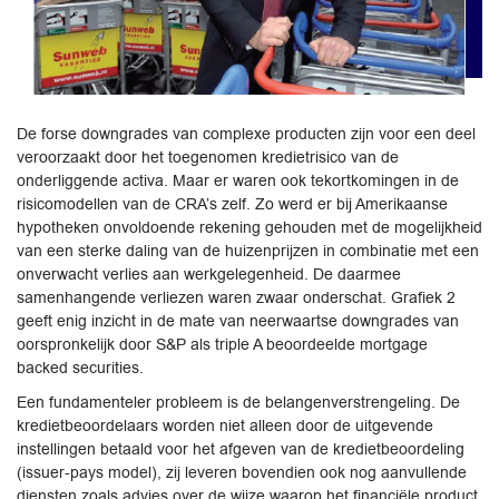
De forse downgrades van complexe producten zijn voor een deel
veroorzaakt door het toegenomen kredietrisico van de
onderliggende activa. Maar er waren ook tekortkomingen in de
risicomodellen van de CRA’s zelf. Zo werd er bij Amerikaanse
hypotheken onvoldoende rekening gehouden met de mogelijkheid
van een sterke daling van de huizenprijzen in combinatie met een
onverwacht verlies aan werkgelegenheid. De daarmee
samenhangende verliezen waren zwaar onderschat. Grafiek 2
geeft enig inzicht in de mate van neerwaartse downgrades van
oorspronkelijk door S&P als triple A beoordeelde mortgage
backed securities.
Een fundamenteler probleem is de belangenverstrengeling. De
kredietbeoordelaars worden niet alleen door de uitgevende
instellingen betaald voor het afgeven van de kredietbeoordeling
(issuer-pays model), zij leveren bovendien ook nog aanvullende
diensten zoals advies over de wijze waarop het financiële product