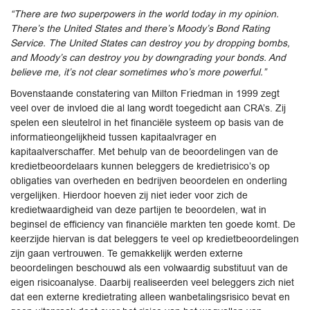
“There are two superpowers in the world today in my opinion.
There’s the United States and there’s Moody’s Bond Rating
Service. The United States can destroy you by dropping bombs,
and Moody’s can destroy you by downgrading your bonds. And
believe me, it’s not clear sometimes who’s more powerful.”
Bovenstaande constatering van Milton Friedman in 1999 zegt
veel over de invloed die al lang wordt toegedicht aan CRA’s. Zij
spelen een sleutelrol in het financiële systeem op basis van de
informatieongelijkheid tussen kapitaalvrager en
kapitaalverschaffer. Met behulp van de beoordelingen van de
kredietbeoordelaars kunnen beleggers de kredietrisico’s op
obligaties van overheden en bedrijven beoordelen en onderling
vergelijken. Hierdoor hoeven zij niet ieder voor zich de
kredietwaardigheid van deze partijen te beoordelen, wat in
beginsel de efficiency van financiële markten ten goede komt. De
keerzijde hiervan is dat beleggers te veel op kredietbeoordelingen
zijn gaan vertrouwen. Te gemakkelijk werden externe
beoordelingen beschouwd als een volwaardig substituut van de
eigen risicoanalyse. Daarbij realiseerden veel beleggers zich niet
dat een externe kredietrating alleen wanbetalingsrisico bevat en