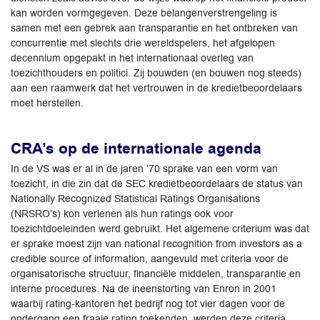
kan worden vormgegeven. Deze belangenverstrengeling is
samen met een gebrek aan transparantie en het ontbreken van
concurrentie met slechts drie wereldspelers, het afgelopen
decennium opgepakt in het internationaal overleg van
toezichthouders en politici. Zij bouwden (en bouwen nog steeds)
aan een raamwerk dat het vertrouwen in de kredietbeoordelaars
moet herstellen.
CRA’s op de internationale agenda
In de VS was er al in de jaren ’70 sprake van een vorm van
toezicht, in die zin dat de SEC kredietbeoordelaars de status van
Nationally Recognized Statistical Ratings Organisations
(NRSRO’s) kon verlenen als hun ratings ook voor
toezichtdoeleinden werd gebruikt. Het algemene criterium was dat
er sprake moest zijn van national recognition from investors as a
credible source of information, aangevuld met criteria voor de
organisatorische structuur, financiële middelen, transparantie en
interne procedures. Na de ineenstorting van Enron in 2001
waarbij rating-kantoren het bedrijf nog tot vier dagen voor de
ondergang een fraaie rating toekenden, werden deze criteria