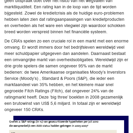
geen uitspraak doet over het risico van het wegvallen van
marktliquiditeit. Een rating kan in de loop van de tijd worden
bijgesteld. Zowel de kredietcrisis als de huidige euro-problemen
hebben laten zien dat ratingaanpassingen van kredietproducten
en overheden als het ware een vliegwiel zijn waardoor schokken
breed worden verspreid binnen het financiële systeem.
De CRA’s spelen zo een cruciale rol in een markt met een enorme
omvang. Er wordt immers door het bedrijfsleven wereldwijd veel
meer schuldpapier uitgegeven dan aandelen. Daarnaast bestaat
een omvangrijke markt van overheidsobligaties. Wereldwijd zijn er
drie grote spelers die samen ongeveer 95% van de markt
bedienen: de twee Amerikaanse organisaties Moody’s Inverstors
Service (Moody’s) , Standard & Poors (S&P), die ieder een
marktaandeel van 35% hebben, en het kleinere maar snel
gegroeide Fitch Ratings (Fitch), dat ongeveer 24% van de
ratingmarkt heeft. Deze ‘big three’ boekten in 2008 gezamenlijk
een brutowinst van US$ 5,6 miljard. In totaal zijn er wereldwijd
ongeveer 150 CRA’s.