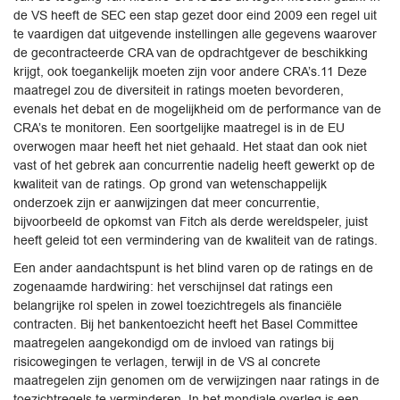
de VS heeft de SEC een stap gezet door eind 2009 een regel uit
te vaardigen dat uitgevende instellingen alle gegevens waarover
de gecontracteerde CRA van de opdrachtgever de beschikking
krijgt, ook toegankelijk moeten zijn voor andere CRA’s.11 Deze
maatregel zou de diversiteit in ratings moeten bevorderen,
evenals het debat en de mogelijkheid om de performance van de
CRA’s te monitoren. Een soortgelijke maatregel is in de EU
overwogen maar heeft het niet gehaald. Het staat dan ook niet
vast of het gebrek aan concurrentie nadelig heeft gewerkt op de
kwaliteit van de ratings. Op grond van wetenschappelijk
onderzoek zijn er aanwijzingen dat meer concurrentie,
bijvoorbeeld de opkomst van Fitch als derde wereldspeler, juist
heeft geleid tot een vermindering van de kwaliteit van de ratings.
Een ander aandachtspunt is het blind varen op de ratings en de
zogenaamde hardwiring: het verschijnsel dat ratings een
belangrijke rol spelen in zowel toezichtregels als financiële
contracten. Bij het bankentoezicht heeft het Basel Committee
maatregelen aangekondigd om de invloed van ratings bij
risicowegingen te verlagen, terwijl in de VS al concrete
maatregelen zijn genomen om de verwijzingen naar ratings in de
toezichtregels te verminderen. In het mondiale overleg is een