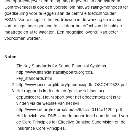
een opdrachtgever een rating mag afgeven niet onomstreden.
Controversieel is ook een voorstel om nieuwe rating-methodes ter
goedkeuring voor te leggen aan de centrale toezichthouder
ESMA. Vooralsnog lijkt het vertrouwen in de werking en invloed
van ratings meer gediend te zijn door het effect van de huidige
maatregelen af te wachten. Een mogelijke ‘overkill’ kan beter
voorkomen worden.
Noten
Zie Key Standards for Sound Financial Systems:
http://www.financialstabilityboard.org/cos/
key_standards.htm
http://www.iosco.org/library/pubdocs/pdf/ IOSCOPD323.pdf
Het rapport is in drie delen (per toezichtsector)
gepubliceerd. Het rapport over het effectentoezicht is te
vinden via de website van het IMF:
http://www.imf.org/external/ pubs/ft/scr/2011/cr11204.pdf.
Het toezicht van DNB is mede beoordeeld aan de hand van
de Core Principles for Effective Banking Supervision en de
Insurance Core Principles.