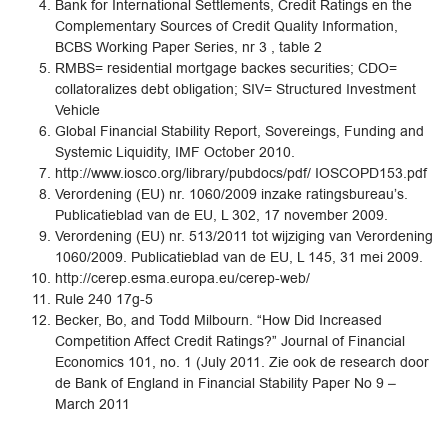
Bank for International Settlements, Credit Ratings en the
Complementary Sources of Credit Quality Information,
BCBS Working Paper Series, nr 3 , table 2
RMBS= residential mortgage backes securities; CDO=
collatoralizes debt obligation; SIV= Structured Investment
Vehicle
Global Financial Stability Report, Sovereings, Funding and
Systemic Liquidity, IMF October 2010.
http://www.iosco.org/library/pubdocs/pdf/ IOSCOPD153.pdf
Verordening (EU) nr. 1060/2009 inzake ratingsbureau’s.
Publicatieblad van de EU, L 302, 17 november 2009.
Verordening (EU) nr. 513/2011 tot wijziging van Verordening
1060/2009. Publicatieblad van de EU, L 145, 31 mei 2009.
http://cerep.esma.europa.eu/cerep-web/
Rule 240 17g-5
Becker, Bo, and Todd Milbourn. “How Did Increased
Competition Affect Credit Ratings?” Journal of Financial
Economics 101, no. 1 (July 2011. Zie ook de research door
de Bank of England in Financial Stability Paper No 9 –
March 2011