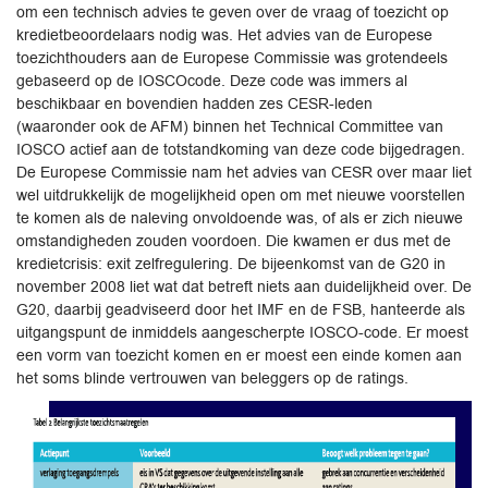
om een technisch advies te geven over de vraag of toezicht op
kredietbeoordelaars nodig was. Het advies van de Europese
toezichthouders aan de Europese Commissie was grotendeels
gebaseerd op de IOSCOcode. Deze code was immers al
beschikbaar en bovendien hadden zes CESR-leden
(waaronder ook de AFM) binnen het Technical Committee van
IOSCO actief aan de totstandkoming van deze code bijgedragen.
De Europese Commissie nam het advies van CESR over maar liet
wel uitdrukkelijk de mogelijkheid open om met nieuwe voorstellen
te komen als de naleving onvoldoende was, of als er zich nieuwe
omstandigheden zouden voordoen. Die kwamen er dus met de
kredietcrisis: exit zelfregulering. De bijeenkomst van de G20 in
november 2008 liet wat dat betreft niets aan duidelijkheid over. De
G20, daarbij geadviseerd door het IMF en de FSB, hanteerde als
uitgangspunt de inmiddels aangescherpte IOSCO-code. Er moest
een vorm van toezicht komen en er moest een einde komen aan
het soms blinde vertrouwen van beleggers op de ratings.