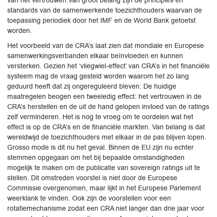
standards van de samenwerkende toezichthouders waarvan de
toepassing periodiek door het IMF en de World Bank getoetst
worden.
Het voorbeeld van de CRA’s laat zien dat mondiale en Europese
samenwerkingsverbanden elkaar beïnvloeden en kunnen
versterken. Gezien het ‘vliegwiel-effect’ van CRA’s in het financiële
systeem mag de vraag gesteld worden waarom het zo lang
geduurd heeft dat zij ongereguleerd bleven. De huidige
maatregelen beogen een tweeledig effect: het vertrouwen in de
CRA’s herstellen en de uit de hand gelopen invloed van de ratings
zelf verminderen. Het is nog te vroeg om te oordelen wat het
effect is op de CRA’s en de financiële markten. Van belang is dat
wereldwijd de toezichthouders met elkaar in de pas blijven lopen.
Grosso mode is dit nu het geval. Binnen de EU zijn nu echter
stemmen opgegaan om het bij bepaalde omstandigheden
mogelijk te maken om de publicatie van sovereign ratings uit te
stellen. Dit omstreden voorstel is niet door de Europese
Commissie overgenomen, maar lijkt in het Europese Parlement
weerklank te vinden. Ook zijn de voorstellen voor een
rotatiemechanisme zodat een CRA niet langer dan drie jaar voor