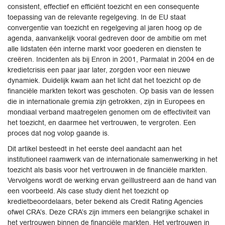
consistent, effectief en efficiënt toezicht en een consequente
toepassing van de relevante regelgeving. In de EU staat
convergentie van toezicht en regelgeving al jaren hoog op de
agenda, aanvankelijk vooral gedreven door de ambitie om met
alle lidstaten één interne markt voor goederen en diensten te
creëren. Incidenten als bij Enron in 2001, Parmalat in 2004 en de
kredietcrisis een paar jaar later, zorgden voor een nieuwe
dynamiek. Duidelijk kwam aan het licht dat het toezicht op de
financiële markten tekort was geschoten. Op basis van de lessen
die in internationale gremia zijn getrokken, zijn in Europees en
mondiaal verband maatregelen genomen om de effectiviteit van
het toezicht, en daarmee het vertrouwen, te vergroten. Een
proces dat nog volop gaande is.
Dit artikel besteedt in het eerste deel aandacht aan het
institutioneel raamwerk van de internationale samenwerking in het
toezicht als basis voor het vertrouwen in de financiële markten.
Vervolgens wordt de werking ervan geïllustreerd aan de hand van
een voorbeeld. Als case study dient het toezicht op
kredietbeoordelaars, beter bekend als Credit Rating Agencies
ofwel CRA’s. Deze CRA’s zijn immers een belangrijke schakel in
het vertrouwen binnen de financiële markten. Het vertrouwen in