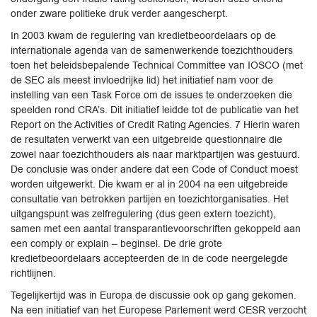
onder zware politieke druk verder aangescherpt.
In 2003 kwam de regulering van kredietbeoordelaars op de
internationale agenda van de samenwerkende toezichthouders
toen het beleidsbepalende Technical Committee van IOSCO (met
de SEC als meest invloedrijke lid) het initiatief nam voor de
instelling van een Task Force om de issues te onderzoeken die
speelden rond CRA’s. Dit initiatief leidde tot de publicatie van het
Report on the Activities of Credit Rating Agencies. 7 Hierin waren
de resultaten verwerkt van een uitgebreide questionnaire die
zowel naar toezichthouders als naar marktpartijen was gestuurd.
De conclusie was onder andere dat een Code of Conduct moest
worden uitgewerkt. Die kwam er al in 2004 na een uitgebreide
consultatie van betrokken partijen en toezichtorganisaties. Het
uitgangspunt was zelfregulering (dus geen extern toezicht),
samen met een aantal transparantievoorschriften gekoppeld aan
een comply or explain – beginsel. De drie grote
kredietbeoordelaars accepteerden de in de code neergelegde
richtlijnen.
Tegelijkertijd was in Europa de discussie ook op gang gekomen.
Na een initiatief van het Europese Parlement werd CESR verzocht