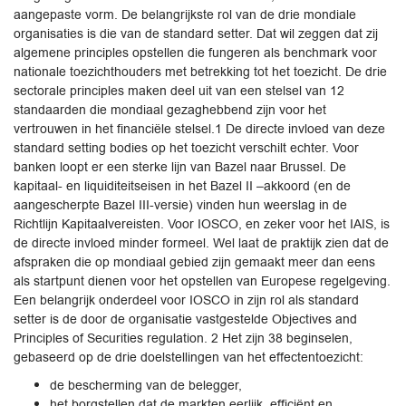
aangepaste vorm. De belangrijkste rol van de drie mondiale
organisaties is die van de standard setter. Dat wil zeggen dat zij
algemene principles opstellen die fungeren als benchmark voor
nationale toezichthouders met betrekking tot het toezicht. De drie
sectorale principles maken deel uit van een stelsel van 12
standaarden die mondiaal gezaghebbend zijn voor het
vertrouwen in het financiële stelsel.1 De directe invloed van deze
standard setting bodies op het toezicht verschilt echter. Voor
banken loopt er een sterke lijn van Bazel naar Brussel. De
kapitaal- en liquiditeitseisen in het Bazel II –akkoord (en de
aangescherpte Bazel III-versie) vinden hun weerslag in de
Richtlijn Kapitaalvereisten. Voor IOSCO, en zeker voor het IAIS, is
de directe invloed minder formeel. Wel laat de praktijk zien dat de
afspraken die op mondiaal gebied zijn gemaakt meer dan eens
als startpunt dienen voor het opstellen van Europese regelgeving.
Een belangrijk onderdeel voor IOSCO in zijn rol als standard
setter is de door de organisatie vastgestelde Objectives and
Principles of Securities regulation. 2 Het zijn 38 beginselen,
gebaseerd op de drie doelstellingen van het effectentoezicht:
de bescherming van de belegger,
het borgstellen dat de markten eerlijk, efficiënt en