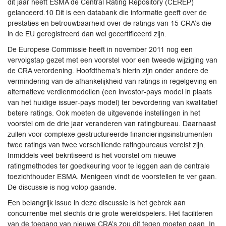
dit jaar heeft ESMA de Central Rating Repository (CEREP)
gelanceerd.10 Dit is een databank die informatie geeft over de
prestaties en betrouwbaarheid over de ratings van 15 CRA’s die
in de EU geregistreerd dan wel gecertificeerd zijn.
De Europese Commissie heeft in november 2011 nog een
vervolgstap gezet met een voorstel voor een tweede wijziging van
de CRA verordening. Hoofdthema’s hierin zijn onder andere de
vermindering van de afhankelijkheid van ratings in regelgeving en
alternatieve verdienmodellen (een investor-pays model in plaats
van het huidige issuer-pays model) ter bevordering van kwalitatief
betere ratings. Ook moeten de uitgevende instellingen in het
voorstel om de drie jaar veranderen van ratingbureau. Daarnaast
zullen voor complexe gestructureerde financieringsinstrumenten
twee ratings van twee verschillende ratingbureaus vereist zijn.
Inmiddels veel bekritiseerd is het voorstel om nieuwe
ratingmethodes ter goedkeuring voor te leggen aan de centrale
toezichthouder ESMA. Menigeen vindt de voorstellen te ver gaan.
De discussie is nog volop gaande.
Een belangrijk issue in deze discussie is het gebrek aan
concurrentie met slechts drie grote wereldspelers. Het faciliteren
van de toegang van nieuwe CRA’s zou dit tegen moeten gaan. In