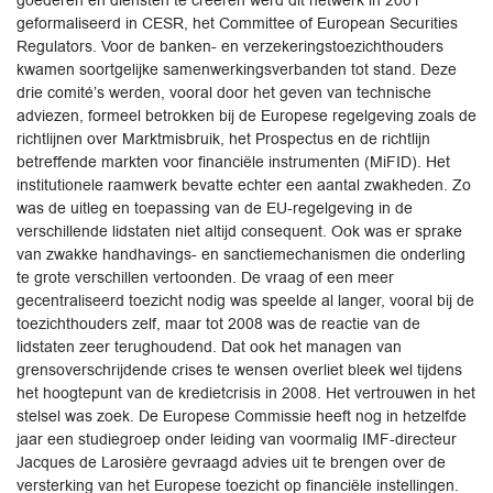
goederen en diensten te creëren werd dit netwerk in 2001
geformaliseerd in CESR, het Committee of European Securities
Regulators. Voor de banken- en verzekeringstoezichthouders
kwamen soortgelijke samenwerkingsverbanden tot stand. Deze
drie comité’s werden, vooral door het geven van technische
adviezen, formeel betrokken bij de Europese regelgeving zoals de
richtlijnen over Marktmisbruik, het Prospectus en de richtlijn
betreffende markten voor financiële instrumenten (MiFID). Het
institutionele raamwerk bevatte echter een aantal zwakheden. Zo
was de uitleg en toepassing van de EU-regelgeving in de
verschillende lidstaten niet altijd consequent. Ook was er sprake
van zwakke handhavings- en sanctiemechanismen die onderling
te grote verschillen vertoonden. De vraag of een meer
gecentraliseerd toezicht nodig was speelde al langer, vooral bij de
toezichthouders zelf, maar tot 2008 was de reactie van de
lidstaten zeer terughoudend. Dat ook het managen van
grensoverschrijdende crises te wensen overliet bleek wel tijdens
het hoogtepunt van de kredietcrisis in 2008. Het vertrouwen in het
stelsel was zoek. De Europese Commissie heeft nog in hetzelfde
jaar een studiegroep onder leiding van voormalig IMF-directeur
Jacques de Larosière gevraagd advies uit te brengen over de
versterking van het Europese toezicht op financiële instellingen.