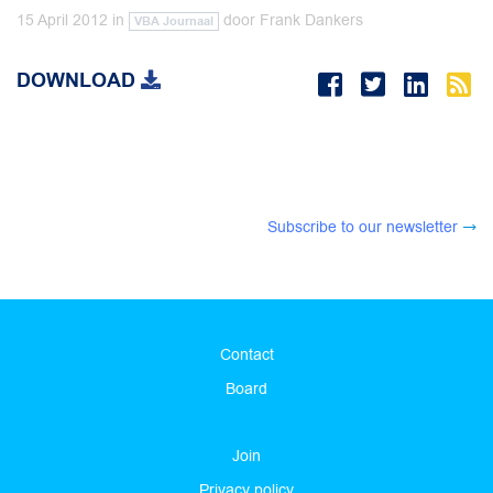
15 April 2012
in
door
Frank Dankers
VBA Journaal
DOWNLOAD
Subscribe to our newsletter
Contact
Board
Join
Privacy policy