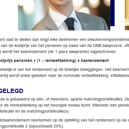
vast te stellen dan krijgt elke deelnemer een beschermingsrendement
an de kostprijs van het pensioen op basis van de DNB swapcurve, oftew
ng) wordt het kasrendement (de 1-jaars swaprente) bijgeschreven.
tprijs pensioen + (1 – renteafdekking) x kasrendement
kelijk is van het rendement op de feitelijke beleggingen. Het besche
Hierbij wordt enkel gekeken naar de nominale renteafdekking: inflatie
TGELEGD
e is gebaseerd op één, of meerdere, aparte matchingportefeuilles. Deel
door de renteafdekking op het beoogde niveau komt. Wanneer een pens
feuille en de matchingportefeuille(s).
otaalrendement neerkomen op de optelling van het rendement op de o
ngportefeuille 2 (bijvoorbeeld 20%).