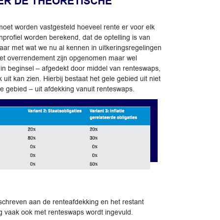
ER DE THEORETISCHE
moet worden vastgesteld hoeveel rente er voor elk
enprofiel worden berekend, dat de optelling is van
baar met wat we nu al kennen in uitkeringsregelingen
t het overrendement zijn opgenomen maar wel
 in beginsel – afgedekt door middel van renteswaps,
it kan zien. Hierbij bestaat het gele gebied uit niet
e gebied – uit afdekking vanuit renteswaps.
eschreven aan de renteafdekking en het restant
ing vaak ook met renteswaps wordt ingevuld.