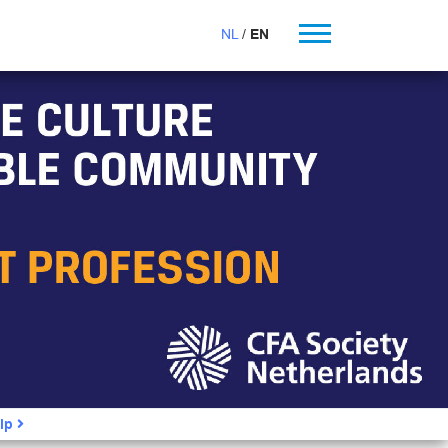
NL
EN
ip