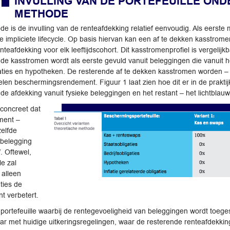
INVULLING VAN DE PORTEFEUILLE OND
METHODE
is de invulling van de renteafdekking relatief eenvoudig. Als eerste 
de impliciete lifecycle. Op basis hiervan kan een af te dekken kasstrom
eafdekking voor elk leeftijdscohort. Dit kasstromenprofiel is vergelijk
 de kasstromen wordt als eerste gevuld vanuit beleggingen die vanui
igaties en hypotheken. De resterende af te dekken kasstromen worden –
n beschermingsrendement. Figuur 1 laat zien hoe dit er in de praktijk u
e afdekking vanuit fysieke beleggingen en het restant – het lichtblauw
 concreet dat
ment –
elfde
 belegging
. Oftewel,
le zal
 alleen
ties de
t verbetert.
 portefeuille waarbij de rentegevoeligheid van beleggingen wordt toeg
kbaar met huidige uitkeringsregelingen, waar de resterende renteafdekk