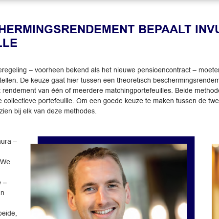
HERMINGSRENDEMENT BEPAALT INV
LLE
ieregeling – voorheen bekend als het nieuwe pensioencontract – moe
ellen. De keuze gaat hier tussen een theoretisch beschermingsrend
rendement van één of meerdere matchingportefeuilles. Beide methode
de collectieve portefeuille. Om een goede keuze te maken tussen de tw
 zien bij elk van deze methodes.
aura –
 We
e –
an
beide,