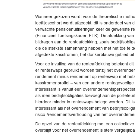
Wanneer gekozen wordt voor de theoretische methode 
leeftijdscohort wordt afgedekt; dit is onderdeel van 
verwachte pensioenuitkeringen keer de gewenste rent
(Financieel Toetsingskader; FTK). De afdekking van
bijdragen aan de renteafdekking, zoals bedrijfsobl
die de sterkste samenhang hebben met het toe te dele
afgedekte kasstromen, het donkerblauwe gebied uit d
Voor de invulling van de renteafdekking betekent dit
er renteswaps gebruikt worden tenzij het overrende
rendement minus rendement op renteswap met hetz
kasstromenprofiel – van een andere rentegevoelige
interessant is vanuit een overrendementsperspectief
als men bedrijfsobligaties toevoegt aan de portefeuil
hierdoor minder in renteswaps belegd worden. Dit is
interessant als het overrendement van bedrijfsobliga
risico-/rendementsverhouding van het overrendemen
De opzet van de renteafdekking met een collectieve
overblijft voor het overrendement is sterk vergelij