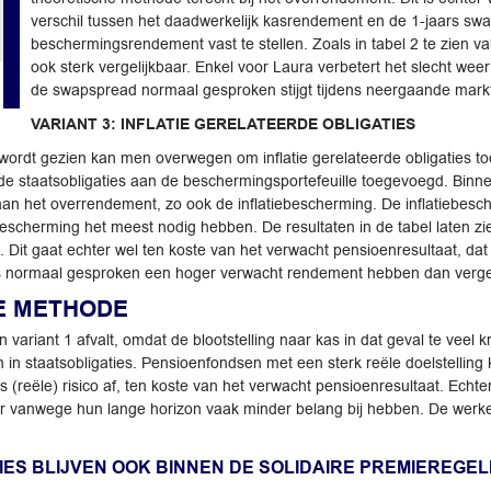
verschil tussen het daadwerkelijk kasrendement en de 1-jaars swa
beschermingsrendement vast te stellen. Zoals in tabel 2 te zien va
ook sterk vergelijkbaar. Enkel voor Laura verbetert het slecht weer 
de swapspread normaal gesproken stijgt tijdens neergaande mark
VARIANT 3: INFLATIE GERELATEERDE OBLIGATIES
o wordt gezien kan men overwegen om inflatie gerelateerde obligaties t
de staatsobligaties aan de beschermingsportefeuille toegevoegd. Binne
an het overrendement, zo ook de inflatiebescherming. De inflatiebesch
escherming het meest nodig hebben. De resultaten in de tabel laten zi
. Dit gaat echter wel ten koste van het verwacht pensioenresultaat, dat 
es normaal gesproken een hoger verwacht rendement hebben dan vergelij
E METHODE
iant 1 afvalt, omdat de blootstelling naar kas in dat geval te veel kre
in staatsobligaties. Pensioenfondsen met een sterk reële doelstelling
ts (reële) risico af, ten koste van het verwacht pensioenresultaat. Ech
ie er vanwege hun lange horizon vaak minder belang bij hebben. De wer
ES BLIJVEN OOK BINNEN DE SOLIDAIRE PREMIEREGE