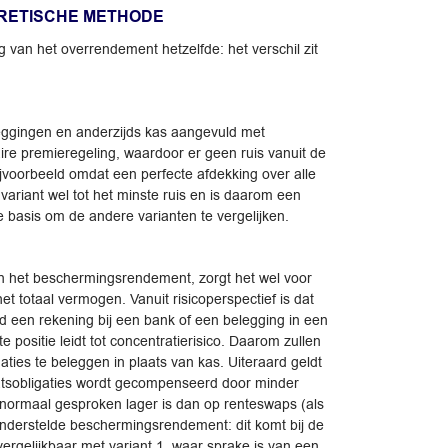
ORETISCHE METHODE
g van het overrendement hetzelfde: het verschil zit
eleggingen en anderzijds kas aangevuld met
aire premieregeling, waardoor er geen ruis vanuit de
ijvoorbeeld omdat een perfecte afdekking over alle
variant wel tot het minste ruis en is daarom een
 basis om de andere varianten te vergelijken.
an het beschermingsrendement, zorgt het wel voor
et totaal vermogen. Vanuit risicoperspectief is dat
d een rekening bij een bank of een belegging in een
e positie leidt tot concentratierisico. Daarom zullen
ties te beleggen in plaats van kas. Uiteraard geldt
aatsobligaties wordt gecompenseerd door minder
s normaal gesproken lager is dan op renteswaps (als
ronderstelde beschermingsrendement: dit komt bij de
vergelijkbaar met variant 1, waar sprake is van een