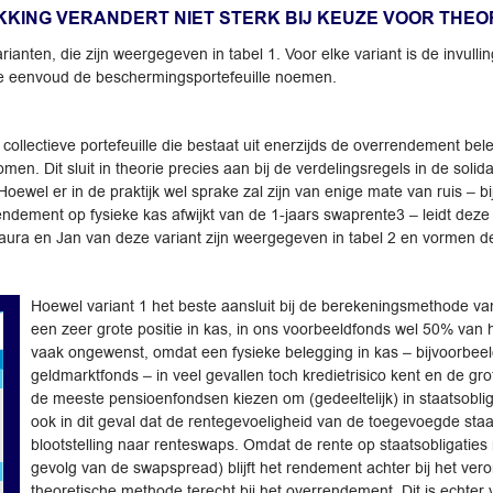
KING VERANDERT NIET STERK BIJ KEUZE VOOR THE
anten, die zijn weergegeven in tabel 1. Voor elke variant is de invullin
r de eenvoud de beschermingsportefeuille noemen.
 collectieve portefeuille die bestaat uit enerzijds de overrendement b
n. Dit sluit in theorie precies aan bij de verdelingsregels in de solid
oewel er in de praktijk wel sprake zal zijn van enige mate van ruis – b
endement op fysieke kas afwijkt van de 1-jaars swaprente3 – leidt deze 
Laura en Jan van deze variant zijn weergegeven in tabel 2 en vormen de
Hoewel variant 1 het beste aansluit bij de berekeningsmethode v
een zeer grote positie in kas, in ons voorbeeldfonds wel 50% van h
vaak ongewenst, omdat een fysieke belegging in kas – bijvoorbeel
geldmarktfonds – in veel gevallen toch kredietrisico kent en de grot
de meeste pensioenfondsen kiezen om (gedeeltelijk) in staatsobliga
ook in dit geval dat de rentegevoeligheid van de toegevoegde st
blootstelling naar renteswaps. Omdat de rente op staatsobligatie
gevolg van de swapspread) blijft het rendement achter bij het ve
theoretische methode terecht bij het overrendement. Dit is echter 