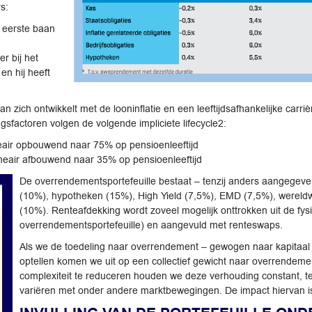
s:
 eerste baan
r bij het
en hij heeft
 zich ontwikkelt met de looninflatie en een leeftijdsafhankelijke carri
sfactoren volgen de volgende impliciete lifecycle2:
ineair opbouwend naar 75% op pensioenleeftijd
ineair afbouwend naar 35% op pensioenleeftijd
De overrendementsportefeuille bestaat – tenzij anders aangegeven –
(10%), hypotheken (15%), High Yield (7,5%), EMD (7,5%), wereld
(10%). Renteafdekking wordt zoveel mogelijk onttrokken uit de fysie
overrendementsportefeuille) en aangevuld met renteswaps.
Als we de toedeling naar overrendement – gewogen naar kapitaal 
optellen komen we uit op een collectief gewicht naar overrendem
complexiteit te reduceren houden we deze verhouding constant, terw
variëren met onder andere marktbewegingen. De impact hiervan i