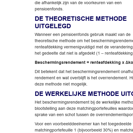
die afhankelijk zijn van de voorkeuren van een
pensioenfonds.
DE THEORETISCHE METHODE
UITGELEGD
Wanneer een pensioenfonds gebruik maakt van de
theoretische methode om het beschermingsrendement 
renteafdekking vermenigvuldigd met de verandering v
het gedeelte dat niet is afgedekt (1 – renteafdekki
Beschermingsrendement = renteafdekking x ∆kos
Dit betekent dat het beschermingsrendement onafhan
rendement en wat overblijft is het overrendement. 
deze methode niet mogelijk.
DE WERKELIJKE METHODE UI
Het beschermingsrendement bij de werkelijke method
blootstelling aan deze matchingportefeuilles waar
sprake van een schot tussen de overrendementsporte
Voor een voorbeelddeelnemer kan het toegedeelde t
matchingportefeuille 1 (bijvoorbeeld 30%) en matchi