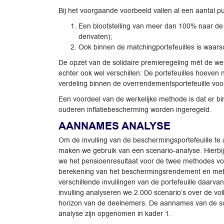
Bij het voorgaande voorbeeld vallen al een aantal p
Een blootstelling van meer dan 100% naar de ov
derivaten);
Ook binnen de matchingportefeuilles is waarsc
De opzet van de solidaire premieregeling mét de wer
echter ook wel verschillen: De portefeuilles hoeven 
verdeling binnen de overrendementsportefeuille voor al
Een voordeel van de werkelijke methode is dat er b
ouderen inflatiebescherming worden ingeregeld.
AANNAMES ANALYSE
Om de invulling van de beschermingsportefeuille te
maken we gebruik van een scenario-analyse. Hierbi
we het pensioenresultaat voor de twee methodes vo
berekening van het beschermingsrendement en me
verschillende invullingen van de portefeuille daarvan
invulling analyseren we 2.000 scenario’s over de vol
horizon van de deelnemers. De aannames van de s
analyse zijn opgenomen in kader 1.