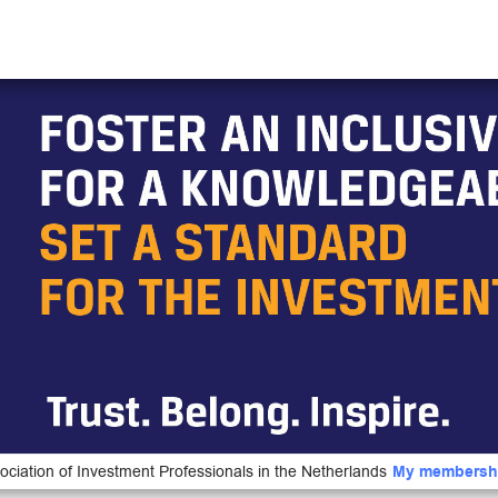
ociation of Investment Professionals in the Netherlands
My membersh