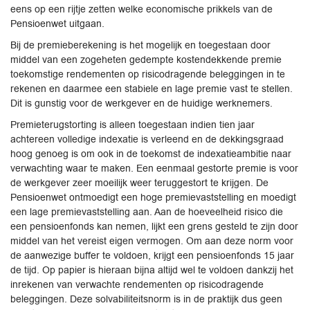
eens op een rijtje zetten welke economische prikkels van de
Pensioenwet uitgaan.
Bij de premieberekening is het mogelijk en toegestaan door
middel van een zogeheten gedempte kostendekkende premie
toekomstige rendementen op risicodragende beleggingen in te
rekenen en daarmee een stabiele en lage premie vast te stellen.
Dit is gunstig voor de werkgever en de huidige werknemers.
Premieterugstorting is alleen toegestaan indien tien jaar
achtereen volledige indexatie is verleend en de dekkingsgraad
hoog genoeg is om ook in de toekomst de indexatieambitie naar
verwachting waar te maken. Een eenmaal gestorte premie is voor
de werkgever zeer moeilijk weer teruggestort te krijgen. De
Pensioenwet ontmoedigt een hoge premievaststelling en moedigt
een lage premievaststelling aan. Aan de hoeveelheid risico die
een pensioenfonds kan nemen, lijkt een grens gesteld te zijn door
middel van het vereist eigen vermogen. Om aan deze norm voor
de aanwezige buffer te voldoen, krijgt een pensioenfonds 15 jaar
de tijd. Op papier is hieraan bijna altijd wel te voldoen dankzij het
inrekenen van verwachte rendementen op risicodragende
beleggingen. Deze solvabiliteitsnorm is in de praktijk dus geen