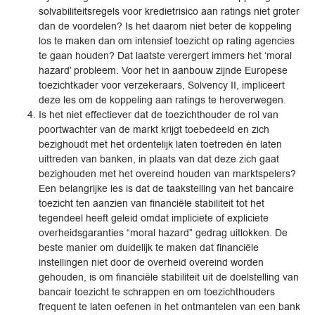
solvabiliteitsregels voor kredietrisico aan ratings niet groter
dan de voordelen? Is het daarom niet beter de koppeling
los te maken dan om intensief toezicht op rating agencies
te gaan houden? Dat laatste verergert immers het ‘moral
hazard’ probleem. Voor het in aanbouw zijnde Europese
toezichtkader voor verzekeraars, Solvency II, impliceert
deze les om de koppeling aan ratings te heroverwegen.
Is het niet effectiever dat de toezichthouder de rol van
poortwachter van de markt krijgt toebedeeld en zich
bezighoudt met het ordentelijk laten toetreden èn laten
uittreden van banken, in plaats van dat deze zich gaat
bezighouden met het overeind houden van marktspelers?
Een belangrijke les is dat de taakstelling van het bancaire
toezicht ten aanzien van financiële stabiliteit tot het
tegendeel heeft geleid omdat impliciete of expliciete
overheidsgaranties “moral hazard” gedrag uitlokken. De
beste manier om duidelijk te maken dat financiële
instellingen niet door de overheid overeind worden
gehouden, is om financiële stabiliteit uit de doelstelling van
bancair toezicht te schrappen en om toezichthouders
frequent te laten oefenen in het ontmantelen van een bank