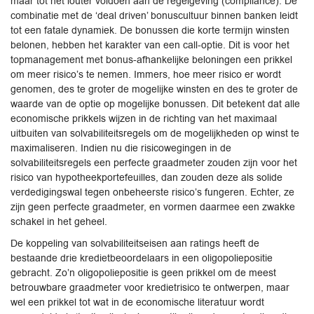
maar tot het louter voldoen aan de regelgeving (compliance). De
combinatie met de ‘deal driven’ bonuscultuur binnen banken leidt
tot een fatale dynamiek. De bonussen die korte termijn winsten
belonen, hebben het karakter van een call-optie. Dit is voor het
topmanagement met bonus-afhankelijke beloningen een prikkel
om meer risico’s te nemen. Immers, hoe meer risico er wordt
genomen, des te groter de mogelijke winsten en des te groter de
waarde van de optie op mogelijke bonussen. Dit betekent dat alle
economische prikkels wijzen in de richting van het maximaal
uitbuiten van solvabiliteitsregels om de mogelijkheden op winst te
maximaliseren. Indien nu die risicowegingen in de
solvabiliteitsregels een perfecte graadmeter zouden zijn voor het
risico van hypotheekportefeuilles, dan zouden deze als solide
verdedigingswal tegen onbeheerste risico’s fungeren. Echter, ze
zijn geen perfecte graadmeter, en vormen daarmee een zwakke
schakel in het geheel.
De koppeling van solvabiliteitseisen aan ratings heeft de
bestaande drie kredietbeoordelaars in een oligopoliepositie
gebracht. Zo’n oligopoliepositie is geen prikkel om de meest
betrouwbare graadmeter voor kredietrisico te ontwerpen, maar
wel een prikkel tot wat in de economische literatuur wordt