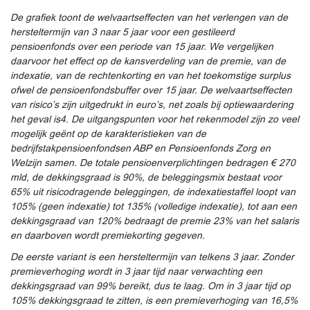
De grafiek toont de welvaartseffecten van het verlengen van de
hersteltermijn van 3 naar 5 jaar voor een gestileerd
pensioenfonds over een periode van 15 jaar. We vergelijken
daarvoor het effect op de kansverdeling van de premie, van de
indexatie, van de rechtenkorting en van het toekomstige surplus
ofwel de pensioenfondsbuffer over 15 jaar. De welvaartseffecten
van risico’s zijn uitgedrukt in euro’s, net zoals bij optiewaardering
het geval is4. De uitgangspunten voor het rekenmodel zijn zo veel
mogelijk geënt op de karakteristieken van de
bedrijfstakpensioenfondsen ABP en Pensioenfonds Zorg en
Welzijn samen. De totale pensioenverplichtingen bedragen € 270
mld, de dekkingsgraad is 90%, de beleggingsmix bestaat voor
65% uit risicodragende beleggingen, de indexatiestaffel loopt van
105% (geen indexatie) tot 135% (volledige indexatie), tot aan een
dekkingsgraad van 120% bedraagt de premie 23% van het salaris
en daarboven wordt premiekorting gegeven.
De eerste variant is een hersteltermijn van telkens 3 jaar. Zonder
premieverhoging wordt in 3 jaar tijd naar verwachting een
dekkingsgraad van 99% bereikt, dus te laag. Om in 3 jaar tijd op
105% dekkingsgraad te zitten, is een premieverhoging van 16,5%