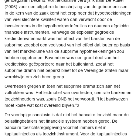
genoegzaam bekend. Kortheidshalve verwijs ik naar De Ruiter
(2006) voor een uitgebreide beschrijving van de gebeurtenissen.
In de kern van de zaak komt het erop neer dat hypotheekleningen
van veel slechtere kwaliteit waren dan verwacht door de
investeerders in die hypotheekportefeuilles en daarvan afgeleide
financiële instrumenten. Vanwege de explosief gegroeide
kredietderivatenmarkt was het effect van het barsten van de
subprime zeepbel een veelvoud van het effect dat louter op basis
van het marktvolume van de subprime hypotheekleningen zou
hebben opgetreden. Bovendien was een groot deel van het
kredietrisico geëxporteerd naar het buitenland, zodat het
subprime drama niet beperkt bleef tot de Verenigde Staten maar
wereldwijd om zich heen greep.
Overheden grepen in toen het subprime drama zich aan het
voltrekken was. Het leidmotief van overheden, centrale banken en
toezichthouders was, zoals DNB het verwoordt: “Het bankwezen
moet koste wat kost overeind blijven.”2
De voorlopige conclusie is dat niet het bancaire toezicht maar de
belastingbetalers het financiële systeem hebben gered. De
bancaire toezichtsregelgeving voorziet immers niet in
kapitaalinjecties als toezichtinstrument. Voor de kapitaalinjecties