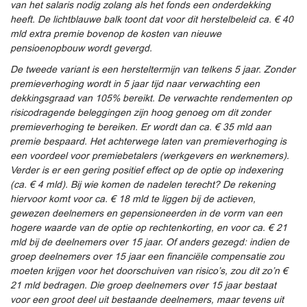
van het salaris nodig zolang als het fonds een onderdekking
heeft. De lichtblauwe balk toont dat voor dit herstelbeleid ca. € 40
mld extra premie bovenop de kosten van nieuwe
pensioenopbouw wordt gevergd.
De tweede variant is een hersteltermijn van telkens 5 jaar. Zonder
premieverhoging wordt in 5 jaar tijd naar verwachting een
dekkingsgraad van 105% bereikt. De verwachte rendementen op
risicodragende beleggingen zijn hoog genoeg om dit zonder
premieverhoging te bereiken. Er wordt dan ca. € 35 mld aan
premie bespaard. Het achterwege laten van premieverhoging is
een voordeel voor premiebetalers (werkgevers en werknemers).
Verder is er een gering positief effect op de optie op indexering
(ca. € 4 mld). Bij wie komen de nadelen terecht? De rekening
hiervoor komt voor ca. € 18 mld te liggen bij de actieven,
gewezen deelnemers en gepensioneerden in de vorm van een
hogere waarde van de optie op rechtenkorting, en voor ca. € 21
mld bij de deelnemers over 15 jaar. Of anders gezegd: indien de
groep deelnemers over 15 jaar een financiële compensatie zou
moeten krijgen voor het doorschuiven van risico’s, zou dit zo’n €
21 mld bedragen. Die groep deelnemers over 15 jaar bestaat
voor een groot deel uit bestaande deelnemers, maar tevens uit