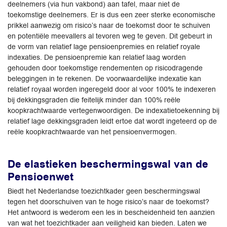
deelnemers (via hun vakbond) aan tafel, maar niet de
toekomstige deelnemers. Er is dus een zeer sterke economische
prikkel aanwezig om risico’s naar de toekomst door te schuiven
en potentiële meevallers al tevoren weg te geven. Dit gebeurt in
de vorm van relatief lage pensioenpremies en relatief royale
indexaties. De pensioenpremie kan relatief laag worden
gehouden door toekomstige rendementen op risicodragende
beleggingen in te rekenen. De voorwaardelijke indexatie kan
relatief royaal worden ingeregeld door al voor 100% te indexeren
bij dekkingsgraden die feitelijk minder dan 100% reële
koopkrachtwaarde vertegenwoordigen. De indexatietoekenning bij
relatief lage dekkingsgraden leidt ertoe dat wordt ingeteerd op de
reële koopkrachtwaarde van het pensioenvermogen.
De elastieken beschermingswal van de
Pensioenwet
Biedt het Nederlandse toezichtkader geen beschermingswal
tegen het doorschuiven van te hoge risico’s naar de toekomst?
Het antwoord is wederom een les in bescheidenheid ten aanzien
van wat het toezichtkader aan veiligheid kan bieden. Laten we