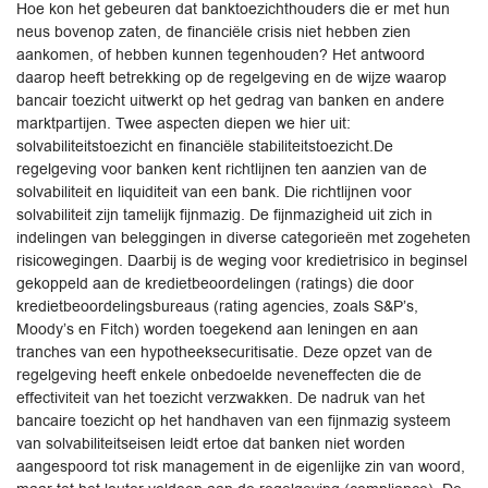
Hoe kon het gebeuren dat banktoezichthouders die er met hun
neus bovenop zaten, de financiële crisis niet hebben zien
aankomen, of hebben kunnen tegenhouden? Het antwoord
daarop heeft betrekking op de regelgeving en de wijze waarop
bancair toezicht uitwerkt op het gedrag van banken en andere
marktpartijen. Twee aspecten diepen we hier uit:
solvabiliteitstoezicht en financiële stabiliteitstoezicht.De
regelgeving voor banken kent richtlijnen ten aanzien van de
solvabiliteit en liquiditeit van een bank. Die richtlijnen voor
solvabiliteit zijn tamelijk fijnmazig. De fijnmazigheid uit zich in
indelingen van beleggingen in diverse categorieën met zogeheten
risicowegingen. Daarbij is de weging voor kredietrisico in beginsel
gekoppeld aan de kredietbeoordelingen (ratings) die door
kredietbeoordelingsbureaus (rating agencies, zoals S&P’s,
Moody’s en Fitch) worden toegekend aan leningen en aan
tranches van een hypotheeksecuritisatie. Deze opzet van de
regelgeving heeft enkele onbedoelde neveneffecten die de
effectiviteit van het toezicht verzwakken. De nadruk van het
bancaire toezicht op het handhaven van een fijnmazig systeem
van solvabiliteitseisen leidt ertoe dat banken niet worden
aangespoord tot risk management in de eigenlijke zin van woord,