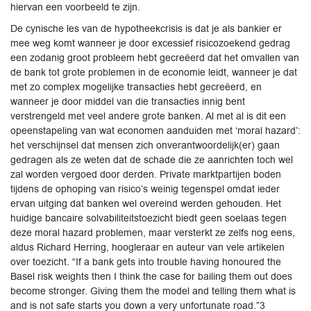
hiervan een voorbeeld te zijn.
De cynische les van de hypotheekcrisis is dat je als bankier er
mee weg komt wanneer je door excessief risicozoekend gedrag
een zodanig groot probleem hebt gecreëerd dat het omvallen van
de bank tot grote problemen in de economie leidt, wanneer je dat
met zo complex mogelijke transacties hebt gecreëerd, en
wanneer je door middel van die transacties innig bent
verstrengeld met veel andere grote banken. Al met al is dit een
opeenstapeling van wat economen aanduiden met ‘moral hazard’:
het verschijnsel dat mensen zich onverantwoordelijk(er) gaan
gedragen als ze weten dat de schade die ze aanrichten toch wel
zal worden vergoed door derden. Private marktpartijen boden
tijdens de ophoping van risico’s weinig tegenspel omdat ieder
ervan uitging dat banken wel overeind werden gehouden. Het
huidige bancaire solvabiliteitstoezicht biedt geen soelaas tegen
deze moral hazard problemen, maar versterkt ze zelfs nog eens,
aldus Richard Herring, hoogleraar en auteur van vele artikelen
over toezicht. “If a bank gets into trouble having honoured the
Basel risk weights then I think the case for bailing them out does
become stronger. Giving them the model and telling them what is
and is not safe starts you down a very unfortunate road.”3