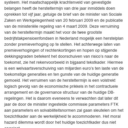
systeem. Het maatschappelijk krachtenveld van gevestigde
belangen heeft de hersteltermijn van drie jaar inmiddels doen
oprekken tot vijf jaar, getuige de brief van de minister van Sociale
Zaken en Werkgelegenheid van 20 februari 2009 en de publicatie
van de ministeriële regeling van 4 maart 2009. Deze verruiming
van de hersteltermijn maakt het voor de twee grootste
bedrijfstakpensioenfondsen in Nederland mogelijk een herstelplan
zonder premieverhoging op te stellen. Het achterwege laten van
premieverhogingen of rechtenkortingen en hopen op stijgende
dekkingsgraden betekent het doorschuiven van risico’s naar de
toekomst, zie het rekenvoorbeeld in bijgaand tekstkader. Hiermee
is een welvaartsverschuiving van miljarden euro’s ten laste van de
toekomstige generaties en ten gunste van de huidige generatie
gemoeid. Het verruimen van de hersteltermijn is een volstrekt
logisch gevolg van de economische prikkels in het contractuele
arrangement en de governance structuur van de huidige DB-
regelingen. Het is daarom eveneens te verwachten dat later dit
jaar de door de minister ingestelde commissie parameters FTK
aan parameters en solvabiliteitsnormen zal gaan sleutelen om het
toezichtkader aan de werkelijkheid te accommoderen. Het moral
hazard dilemma wordt door het huidige toezichtkader dus niet