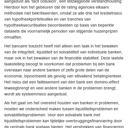
aangeduid als ‘tacit collusion’, een stilzwijgende verstandhouding.
Hierdoor kon het gebeuren dat de rating agencies elkaars
methodiek niet bekritiseerden, omdat ze alle drie het kredietrisico
van hypotheekportefeuilles en van tranches van
hypotheeksecuritisaties beoordeelden op basis van beperkte
datasets die voornamelijk perioden van stijgende huizenprijzen
omvatten.
Het bancaire toezicht heeft niet alleen een taak in het bewaken
van de integriteit, liquiditeit en solvabiliteit van individuele banken,
maar ook in het bewaken van de financiële stabiliteit. Deze laatste
taakstelling beoogt te voorkomen dat problemen bij één bank
overslaan naar andere banken of zelfs grote delen van de
economie, bijvoorbeeld als gevolg van stilvallend betalingverkeer.
Het risico dat een faillissement van één bank een domino-effect
teweegbrengt en veel andere banken in de problemen brengt,
wordt als systeemrisico aangeduid.
Als het gaat om het overeind houden van banken in problemen,
moeten we onderscheid maken tussen liquiditeitsproblemen en
solvabiliteitsproblemen. Voor een solvabele bank met
liquiditeitsproblemen kan tijdelijke overbruggingsfinanciering door
de centrale bank soelaas bieden. Het verstrekken van financiering