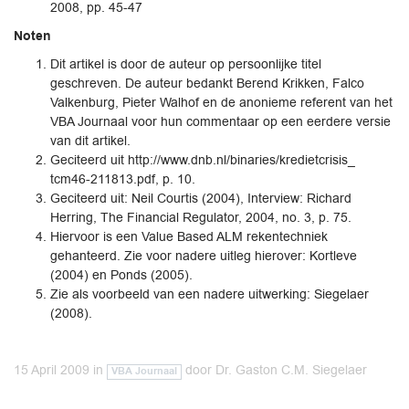
2008, pp. 45-47
Noten
Dit artikel is door de auteur op persoonlijke titel
geschreven. De auteur bedankt Berend Krikken, Falco
Valkenburg, Pieter Walhof en de anonieme referent van het
VBA Journaal voor hun commentaar op een eerdere versie
van dit artikel.
Geciteerd uit http://www.dnb.nl/binaries/kredietcrisis_
tcm46-211813.pdf, p. 10.
Geciteerd uit: Neil Courtis (2004), Interview: Richard
Herring, The Financial Regulator, 2004, no. 3, p. 75.
Hiervoor is een Value Based ALM rekentechniek
gehanteerd. Zie voor nadere uitleg hierover: Kortleve
(2004) en Ponds (2005).
Zie als voorbeeld van een nadere uitwerking: Siegelaer
(2008).
15 April 2009
in
door
Dr. Gaston C.M. Siegelaer
VBA Journaal