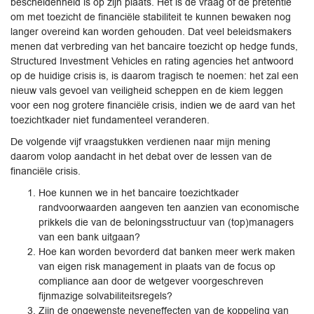
bescheidenheid is op zijn plaats. Het is de vraag of de pretentie
om met toezicht de financiële stabiliteit te kunnen bewaken nog
langer overeind kan worden gehouden. Dat veel beleidsmakers
menen dat verbreding van het bancaire toezicht op hedge funds,
Structured Investment Vehicles en rating agencies het antwoord
op de huidige crisis is, is daarom tragisch te noemen: het zal een
nieuw vals gevoel van veiligheid scheppen en de kiem leggen
voor een nog grotere financiële crisis, indien we de aard van het
toezichtkader niet fundamenteel veranderen.
De volgende vijf vraagstukken verdienen naar mijn mening
daarom volop aandacht in het debat over de lessen van de
financiële crisis.
Hoe kunnen we in het bancaire toezichtkader
randvoorwaarden aangeven ten aanzien van economische
prikkels die van de beloningsstructuur van (top)managers
van een bank uitgaan?
Hoe kan worden bevorderd dat banken meer werk maken
van eigen risk management in plaats van de focus op
compliance aan door de wetgever voorgeschreven
fijnmazige solvabiliteitsregels?
Zijn de ongewenste neveneffecten van de koppeling van