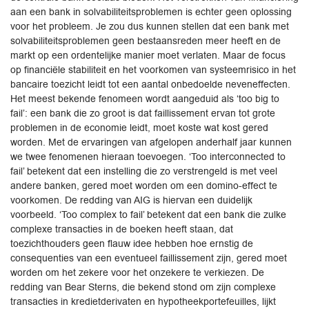
aan een bank in solvabiliteitsproblemen is echter geen oplossing
voor het probleem. Je zou dus kunnen stellen dat een bank met
solvabiliteitsproblemen geen bestaansreden meer heeft en de
markt op een ordentelijke manier moet verlaten. Maar de focus
op financiële stabiliteit en het voorkomen van systeemrisico in het
bancaire toezicht leidt tot een aantal onbedoelde neveneffecten.
Het meest bekende fenomeen wordt aangeduid als ‘too big to
fail’: een bank die zo groot is dat faillissement ervan tot grote
problemen in de economie leidt, moet koste wat kost gered
worden. Met de ervaringen van afgelopen anderhalf jaar kunnen
we twee fenomenen hieraan toevoegen. ‘Too interconnected to
fail’ betekent dat een instelling die zo verstrengeld is met veel
andere banken, gered moet worden om een domino-effect te
voorkomen. De redding van AIG is hiervan een duidelijk
voorbeeld. ‘Too complex to fail’ betekent dat een bank die zulke
complexe transacties in de boeken heeft staan, dat
toezichthouders geen flauw idee hebben hoe ernstig de
consequenties van een eventueel faillissement zijn, gered moet
worden om het zekere voor het onzekere te verkiezen. De
redding van Bear Sterns, die bekend stond om zijn complexe
transacties in kredietderivaten en hypotheekportefeuilles, lijkt