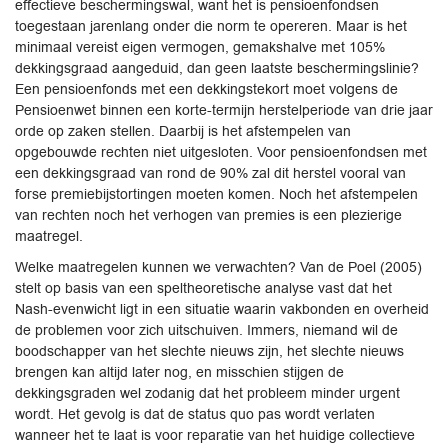
effectieve beschermingswal, want het is pensioenfondsen
toegestaan jarenlang onder die norm te opereren. Maar is het
minimaal vereist eigen vermogen, gemakshalve met 105%
dekkingsgraad aangeduid, dan geen laatste beschermingslinie?
Een pensioenfonds met een dekkingstekort moet volgens de
Pensioenwet binnen een korte-termijn herstelperiode van drie jaar
orde op zaken stellen. Daarbij is het afstempelen van
opgebouwde rechten niet uitgesloten. Voor pensioenfondsen met
een dekkingsgraad van rond de 90% zal dit herstel vooral van
forse premiebijstortingen moeten komen. Noch het afstempelen
van rechten noch het verhogen van premies is een plezierige
maatregel.
Welke maatregelen kunnen we verwachten? Van de Poel (2005)
stelt op basis van een speltheoretische analyse vast dat het
Nash-evenwicht ligt in een situatie waarin vakbonden en overheid
de problemen voor zich uitschuiven. Immers, niemand wil de
boodschapper van het slechte nieuws zijn, het slechte nieuws
brengen kan altijd later nog, en misschien stijgen de
dekkingsgraden wel zodanig dat het probleem minder urgent
wordt. Het gevolg is dat de status quo pas wordt verlaten
wanneer het te laat is voor reparatie van het huidige collectieve