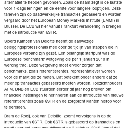
alternatief te hebben gevonden. Zoals de naam zegt is de laatste
voor 1-dags leningen en de eerste voor langere looptijden. Deze
tarieven zijn op daadwerkelijke transacties gebaseerd en worden
vergaard door het European Money Markets Institute (EMMI) in
Brussel. De ECB wil hier vanuit Frankfurt verandering in brengen
met de introductie van €STR.
Sjoerd Kampen van Deloitte neemt de aanwezige
beleggingsprofessionals mee door de tijdlijn van stappen die in
Europees verband zijn gezet. Een belangrijk startpunt was de
Europese ‘benchmark‘ wetgeving die per 1 januari 2018 in
werking trad. Deze wetgeving moet ervoor zorgen dat
benchmarks, zoals referentierentes, representatiever worden
voor de markt die ze meten. Dat betekent onder andere dat ze
meer op transacties gebaseerd moeten worden. Toezichthouders
AFM, DNB en ECB stuurden eerder dit jaar nog brieven om
financiële instellingen te herinneren aan de introductie van nieuwe
referentierentes zoals €STR en de zorgplicht klanten hierop voor
te bereiden.
Bram de Rooij, ook van Deloitte, zoomt vervolgens in op de
introductie van €STR. Ook €STR is gebaseerd op transacties en