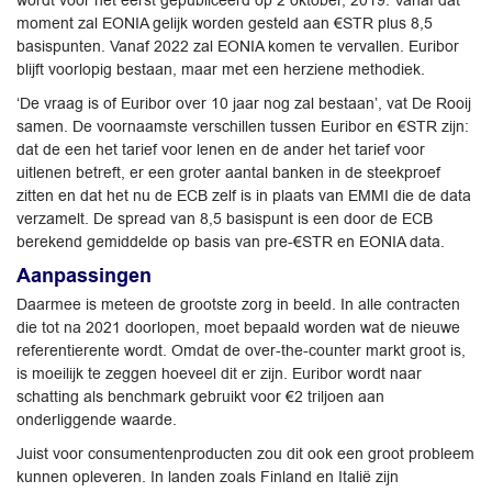
wordt voor het eerst gepubliceerd op 2 oktober, 2019. Vanaf dat
moment zal EONIA gelijk worden gesteld aan €STR plus 8,5
basispunten. Vanaf 2022 zal EONIA komen te vervallen. Euribor
blijft voorlopig bestaan, maar met een herziene methodiek.
‘De vraag is of Euribor over 10 jaar nog zal bestaan’, vat De Rooij
samen. De voornaamste verschillen tussen Euribor en €STR zijn:
dat de een het tarief voor lenen en de ander het tarief voor
uitlenen betreft, er een groter aantal banken in de steekproef
zitten en dat het nu de ECB zelf is in plaats van EMMI die de data
verzamelt. De spread van 8,5 basispunt is een door de ECB
berekend gemiddelde op basis van pre-€STR en EONIA data.
Aanpassingen
Daarmee is meteen de grootste zorg in beeld. In alle contracten
die tot na 2021 doorlopen, moet bepaald worden wat de nieuwe
referentierente wordt. Omdat de over-the-counter markt groot is,
is moeilijk te zeggen hoeveel dit er zijn. Euribor wordt naar
schatting als benchmark gebruikt voor €2 triljoen aan
onderliggende waarde.
Juist voor consumentenproducten zou dit ook een groot probleem
kunnen opleveren. In landen zoals Finland en Italië zijn