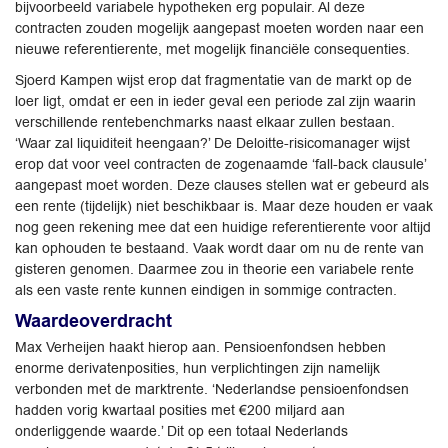
bijvoorbeeld variabele hypotheken erg populair. Al deze
contracten zouden mogelijk aangepast moeten worden naar een
nieuwe referentierente, met mogelijk financiële consequenties.
Sjoerd Kampen wijst erop dat fragmentatie van de markt op de
loer ligt, omdat er een in ieder geval een periode zal zijn waarin
verschillende rentebenchmarks naast elkaar zullen bestaan.
‘Waar zal liquiditeit heengaan?’ De Deloitte-risicomanager wijst
erop dat voor veel contracten de zogenaamde ‘fall-back clausule’
aangepast moet worden. Deze clauses stellen wat er gebeurd als
een rente (tijdelijk) niet beschikbaar is. Maar deze houden er vaak
nog geen rekening mee dat een huidige referentierente voor altijd
kan ophouden te bestaand. Vaak wordt daar om nu de rente van
gisteren genomen. Daarmee zou in theorie een variabele rente
als een vaste rente kunnen eindigen in sommige contracten.
Waardeoverdracht
Max Verheijen haakt hierop aan. Pensioenfondsen hebben
enorme derivatenposities, hun verplichtingen zijn namelijk
verbonden met de marktrente. ‘Nederlandse pensioenfondsen
hadden vorig kwartaal posities met €200 miljard aan
onderliggende waarde.’ Dit op een totaal Nederlands