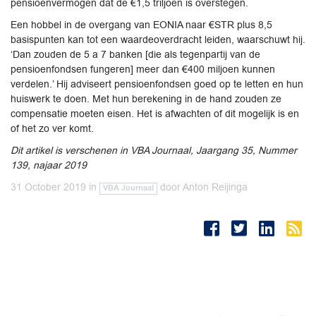
pensioenvermogen dat de €1,5 triljoen is overstegen.
Een hobbel in de overgang van EONIA naar €STR plus 8,5
basispunten kan tot een waardeoverdracht leiden, waarschuwt hij.
‘Dan zouden de 5 a 7 banken [die als tegenpartij van de
pensioenfondsen fungeren] meer dan €400 miljoen kunnen
verdelen.’ Hij adviseert pensioenfondsen goed op te letten en hun
huiswerk te doen. Met hun berekening in de hand zouden ze
compensatie moeten eisen. Het is afwachten of dit mogelijk is en
of het zo ver komt.
Dit artikel is verschenen in VBA Journaal, Jaargang 35, Nummer
139, najaar 2019
31 October 2019
in
door
Anton Reijinga
VBA Journaal