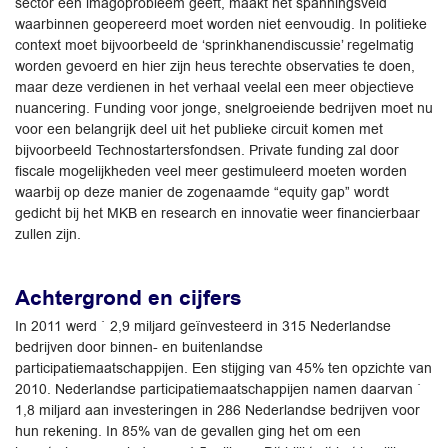
sector een imagoprobleem geeft, maakt het spanningsveld
waarbinnen geopereerd moet worden niet eenvoudig. In politieke
context moet bijvoorbeeld de ‘sprinkhanendiscussie’ regelmatig
worden gevoerd en hier zijn heus terechte observaties te doen,
maar deze verdienen in het verhaal veelal een meer objectieve
nuancering. Funding voor jonge, snelgroeiende bedrijven moet nu
voor een belangrijk deel uit het publieke circuit komen met
bijvoorbeeld Technostartersfondsen. Private funding zal door
fiscale mogelijkheden veel meer gestimuleerd moeten worden
waarbij op deze manier de zogenaamde “equity gap” wordt
gedicht bij het MKB en research en innovatie weer financierbaar
zullen zijn.
Achtergrond en cijfers
In 2011 werd ` 2,9 miljard geïnvesteerd in 315 Nederlandse
bedrijven door binnen- en buitenlandse
participatiemaatschappijen. Een stijging van 45% ten opzichte van
2010. Nederlandse participatiemaatschappijen namen daarvan `
1,8 miljard aan investeringen in 286 Nederlandse bedrijven voor
hun rekening. In 85% van de gevallen ging het om een