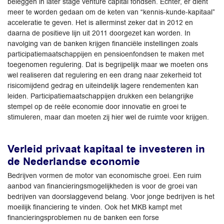
beleggen in later stage venture capital fondsen. Echter, er dient
meer te worden gedaan om de keten van “kennis-kunde-kapitaal”
acceleratie te geven. Het is allerminst zeker dat in 2012 en
daarna de positieve lijn uit 2011 doorgezet kan worden. In
navolging van de banken krijgen financiële instellingen zoals
participatiemaatschappijen en pensioenfondsen te maken met
toegenomen regulering. Dat is begrijpelijk maar we moeten ons
wel realiseren dat regulering en een drang naar zekerheid tot
risicomijdend gedrag en uiteindelijk lagere rendementen kan
leiden. Participatiemaatschappijen drukken een belangrijke
stempel op de reële economie door innovatie en groei te
stimuleren, maar dan moeten zij hier wel de ruimte voor krijgen.
Verleid privaat kapitaal te investeren in
de Nederlandse economie
Bedrijven vormen de motor van economische groei. Een ruim
aanbod van financieringsmogelijkheden is voor de groei van
bedrijven van doorslaggevend belang. Voor jonge bedrijven is het
moeilijk financiering te vinden. Ook het MKB kampt met
financieringsproblemen nu de banken een forse