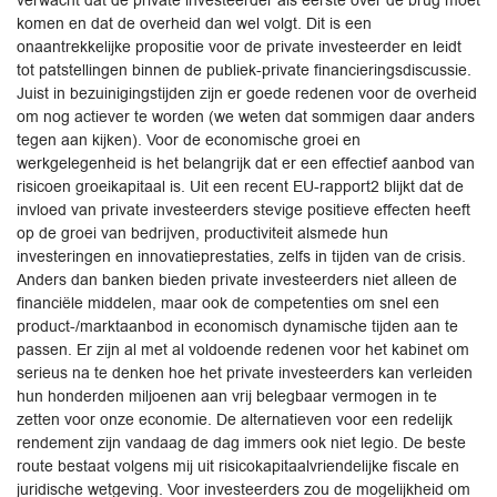
verwacht dat de private investeerder als eerste over de brug moet
komen en dat de overheid dan wel volgt. Dit is een
onaantrekkelijke propositie voor de private investeerder en leidt
tot patstellingen binnen de publiek-private financieringsdiscussie.
Juist in bezuinigingstijden zijn er goede redenen voor de overheid
om nog actiever te worden (we weten dat sommigen daar anders
tegen aan kijken). Voor de economische groei en
werkgelegenheid is het belangrijk dat er een effectief aanbod van
risicoen groeikapitaal is. Uit een recent EU-rapport2 blijkt dat de
invloed van private investeerders stevige positieve effecten heeft
op de groei van bedrijven, productiviteit alsmede hun
investeringen en innovatieprestaties, zelfs in tijden van de crisis.
Anders dan banken bieden private investeerders niet alleen de
financiële middelen, maar ook de competenties om snel een
product-/marktaanbod in economisch dynamische tijden aan te
passen. Er zijn al met al voldoende redenen voor het kabinet om
serieus na te denken hoe het private investeerders kan verleiden
hun honderden miljoenen aan vrij belegbaar vermogen in te
zetten voor onze economie. De alternatieven voor een redelijk
rendement zijn vandaag de dag immers ook niet legio. De beste
route bestaat volgens mij uit risicokapitaalvriendelijke fiscale en
juridische wetgeving. Voor investeerders zou de mogelijkheid om