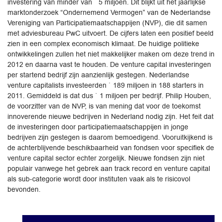
investering van minder van ` 5 miljoen. Dit blijkt uit het jaarlijkse
marktonderzoek “Ondernemend Vermogen” van de Nederlandse
Vereniging van Participatiemaatschappijen (NVP), die dit samen
met adviesbureau PwC uitvoert. De cijfers laten een positief beeld
zien in een complex economisch klimaat. De huidige politieke
ontwikkelingen zullen het niet makkelijker maken om deze trend in
2012 en daarna vast te houden. De venture capital investeringen
per startend bedrijf zijn aanzienlijk gestegen. Nederlandse
venture capitalists investeerden ` 189 miljoen in 188 starters in
2011. Gemiddeld is dat dus ` 1 miljoen per bedrijf. Philip Houben,
de voorzitter van de NVP, is van mening dat voor de toekomst
innoverende nieuwe bedrijven in Nederland nodig zijn. Het feit dat
de investeringen door participatiemaatschappijen in jonge
bedrijven zijn gestegen is daarom bemoedigend. Vooruitkijkend is
de achterblijvende beschikbaarheid van fondsen voor specifiek de
venture capital sector echter zorgelijk. Nieuwe fondsen zijn niet
populair vanwege het gebrek aan track record en venture capital
als sub-categorie wordt door instituten vaak als te risicovol
bevonden.