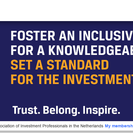
ociation of Investment Professionals in the Netherlands
My membersh