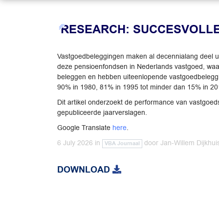
RESEARCH: SUCCESVOLL
Vastgoedbeleggingen maken al decennialang deel ui
deze pensioenfondsen in Nederlands vastgoed, waar
beleggen en hebben uiteenlopende vastgoedbelegging
90% in 1980, 81% in 1995 tot minder dan 15% in 20
Dit artikel onderzoekt de performance van vastgoe
gepubliceerde jaarverslagen.
Google Translate
here
.
6 July 2026
in
door
Jan-Willem Dijkhui
VBA Journaal
DOWNLOAD