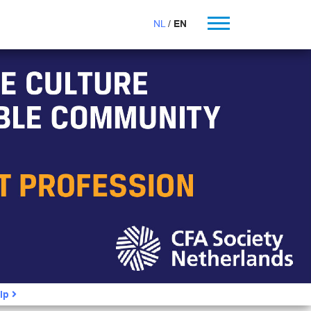
NL
EN
ip