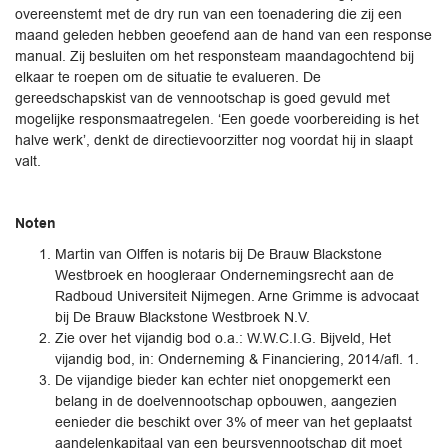
overeenstemt met de dry run van een toenadering die zij een
maand geleden hebben geoefend aan de hand van een response
manual. Zij besluiten om het responsteam maandagochtend bij
elkaar te roepen om de situatie te evalueren. De
gereedschapskist van de vennootschap is goed gevuld met
mogelijke responsmaatregelen. ‘Een goede voorbereiding is het
halve werk’, denkt de directievoorzitter nog voordat hij in slaapt
valt.
Noten
Martin van Olffen is notaris bij De Brauw Blackstone
Westbroek en hoogleraar Ondernemingsrecht aan de
Radboud Universiteit Nijmegen. Arne Grimme is advocaat
bij De Brauw Blackstone Westbroek N.V.
Zie over het vijandig bod o.a.: W.W.C.I.G. Bijveld, Het
vijandig bod, in: Onderneming & Financiering, 2014/afl. 1.
De vijandige bieder kan echter niet onopgemerkt een
belang in de doelvennootschap opbouwen, aangezien
eenieder die beschikt over 3% of meer van het geplaatst
aandelenkapitaal van een beursvennootschap dit moet