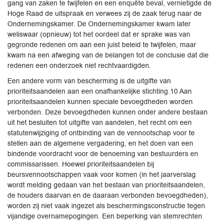
gang van zaken te twijfelen en een enquête beval, vernietigde de
Hoge Raad de uitspraak en verwees zij de zaak terug naar de
Ondernemingskamer. De Ondernemingskamer kwam later
weliswaar (opnieuw) tot het oordeel dat er sprake was van
gegronde redenen om aan een juist beleid te twijfelen, maar
kwam na een afweging van de belangen tot de conclusie dat die
redenen een onderzoek niet rechtvaardigden.
Een andere vorm van bescherming is de uitgifte van
prioriteitsaandelen aan een onafhankelijke stichting.10 Aan
prioriteitsaandelen kunnen speciale bevoegdheden worden
verbonden. Deze bevoegdheden kunnen onder andere bestaan
uit het besluiten tot uitgifte van aandelen, het recht om een
statutenwijziging of ontbinding van de vennootschap voor te
stellen aan de algemene vergadering, en het doen van een
bindende voordracht voor de benoeming van bestuurders en
commissarissen. Hoewel prioriteitsaandelen bij
beursvennootschappen vaak voor komen (in het jaarverslag
wordt melding gedaan van het bestaan van prioriteitsaandelen,
de houders daarvan en de daaraan verbonden bevoegdheden),
worden zij niet vaak ingezet als beschermingsconstructie tegen
vijandige overnamepogingen. Een beperking van stemrechten