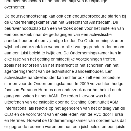
beursvennootschap uit de handen blijft van de vijandige
overnemer.
De beursvennootschap kan ook een enquêteprocedure starten bij
de Ondernemingskamer van het Gerechtshof Amsterdam. De
beursvennootschap kan een verzoek doen voor het instellen van
een onderzoek naar de gedragingen van een activistische
aandeelhouder of een vijandige bieder. De Ondernemingskamer
wijst het onderzoek toe wanneer blijkt van gegronde redenen om
aan een juist beleid te twijfelen. De Ondernemingskamer kan in
elke fase van het geding onmiddellijke voorzieningen treffen,
zoals het schorsen van het stemrecht of het schorsen van het
agenderingsrecht van de activistische aandeelhouder. Een
activistische aandeelhouder kan echter ook zelf een procedure
starten voor de Ondernemingskamer. In 2009 verzochten hedge
fondsen Fursa en Hermes een onderzoek naar het beleid en de
gang van zaken binnen ASMI. De reden hiervoor was het
uitoefenen van de calloptie door de Stichting Continuïteit ASM
International als reactie op het agenderen van het ontslag van de
CEO en de voordracht van enkele leden van de RvC door Fursa
en Hermes. Hoewel de Ondernemingskamer van oordeel was dat
er gegronde redenen waren om aan een juist beleid en een juiste