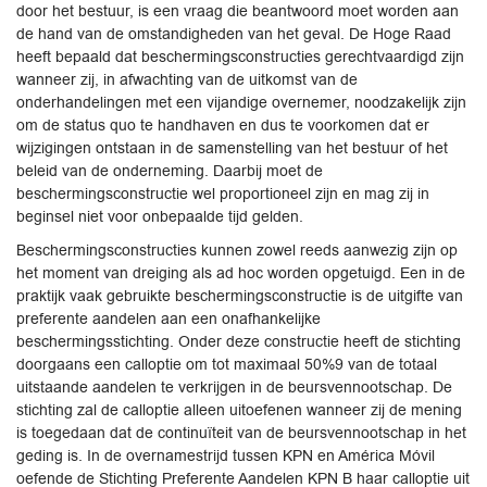
door het bestuur, is een vraag die beantwoord moet worden aan
de hand van de omstandigheden van het geval. De Hoge Raad
heeft bepaald dat beschermingsconstructies gerechtvaardigd zijn
wanneer zij, in afwachting van de uitkomst van de
onderhandelingen met een vijandige overnemer, noodzakelijk zijn
om de status quo te handhaven en dus te voorkomen dat er
wijzigingen ontstaan in de samenstelling van het bestuur of het
beleid van de onderneming. Daarbij moet de
beschermingsconstructie wel proportioneel zijn en mag zij in
beginsel niet voor onbepaalde tijd gelden.
Beschermingsconstructies kunnen zowel reeds aanwezig zijn op
het moment van dreiging als ad hoc worden opgetuigd. Een in de
praktijk vaak gebruikte beschermingsconstructie is de uitgifte van
preferente aandelen aan een onafhankelijke
beschermingsstichting. Onder deze constructie heeft de stichting
doorgaans een calloptie om tot maximaal 50%9 van de totaal
uitstaande aandelen te verkrijgen in de beursvennootschap. De
stichting zal de calloptie alleen uitoefenen wanneer zij de mening
is toegedaan dat de continuïteit van de beursvennootschap in het
geding is. In de overnamestrijd tussen KPN en América Móvil
oefende de Stichting Preferente Aandelen KPN B haar calloptie uit