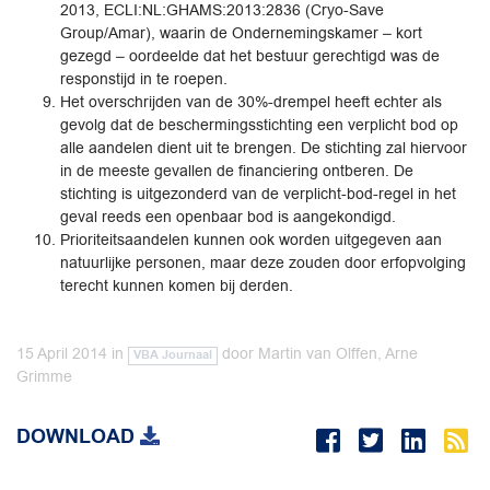
2013, ECLI:NL:GHAMS:2013:2836 (Cryo-Save
Group/Amar), waarin de Ondernemingskamer – kort
gezegd – oordeelde dat het bestuur gerechtigd was de
responstijd in te roepen.
Het overschrijden van de 30%-drempel heeft echter als
gevolg dat de beschermingsstichting een verplicht bod op
alle aandelen dient uit te brengen. De stichting zal hiervoor
in de meeste gevallen de financiering ontberen. De
stichting is uitgezonderd van de verplicht-bod-regel in het
geval reeds een openbaar bod is aangekondigd.
Prioriteitsaandelen kunnen ook worden uitgegeven aan
natuurlijke personen, maar deze zouden door erfopvolging
terecht kunnen komen bij derden.
15 April 2014
in
door
Martin van Olffen, Arne
VBA Journaal
Grimme
DOWNLOAD