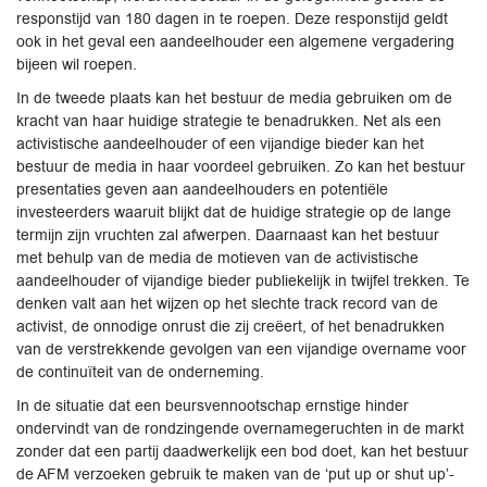
responstijd van 180 dagen in te roepen. Deze responstijd geldt
ook in het geval een aandeelhouder een algemene vergadering
bijeen wil roepen.
In de tweede plaats kan het bestuur de media gebruiken om de
kracht van haar huidige strategie te benadrukken. Net als een
activistische aandeelhouder of een vijandige bieder kan het
bestuur de media in haar voordeel gebruiken. Zo kan het bestuur
presentaties geven aan aandeelhouders en potentiële
investeerders waaruit blijkt dat de huidige strategie op de lange
termijn zijn vruchten zal afwerpen. Daarnaast kan het bestuur
met behulp van de media de motieven van de activistische
aandeelhouder of vijandige bieder publiekelijk in twijfel trekken. Te
denken valt aan het wijzen op het slechte track record van de
activist, de onnodige onrust die zij creëert, of het benadrukken
van de verstrekkende gevolgen van een vijandige overname voor
de continuïteit van de onderneming.
In de situatie dat een beursvennootschap ernstige hinder
ondervindt van de rondzingende overnamegeruchten in de markt
zonder dat een partij daadwerkelijk een bod doet, kan het bestuur
de AFM verzoeken gebruik te maken van de ‘put up or shut up’-