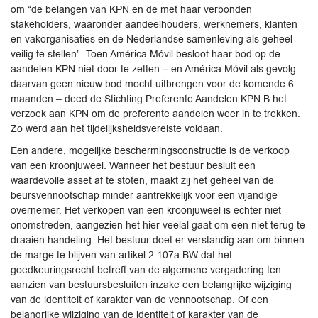
om “de belangen van KPN en de met haar verbonden
stakeholders, waaronder aandeelhouders, werknemers, klanten
en vakorganisaties en de Nederlandse samenleving als geheel
veilig te stellen”. Toen América Móvil besloot haar bod op de
aandelen KPN niet door te zetten – en América Móvil als gevolg
daarvan geen nieuw bod mocht uitbrengen voor de komende 6
maanden – deed de Stichting Preferente Aandelen KPN B het
verzoek aan KPN om de preferente aandelen weer in te trekken.
Zo werd aan het tijdelijksheidsvereiste voldaan.
Een andere, mogelijke beschermingsconstructie is de verkoop
van een kroonjuweel. Wanneer het bestuur besluit een
waardevolle asset af te stoten, maakt zij het geheel van de
beursvennootschap minder aantrekkelijk voor een vijandige
overnemer. Het verkopen van een kroonjuweel is echter niet
onomstreden, aangezien het hier veelal gaat om een niet terug te
draaien handeling. Het bestuur doet er verstandig aan om binnen
de marge te blijven van artikel 2:107a BW dat het
goedkeuringsrecht betreft van de algemene vergadering ten
aanzien van bestuursbesluiten inzake een belangrijke wijziging
van de identiteit of karakter van de vennootschap. Of een
belangrijke wijziging van de identiteit of karakter van de