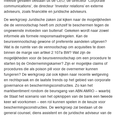
meeste gevallen bestaan uit de CEO, de directeur ‘Corporate
communications’, de directeur ‘Investor relations’ en externe
adviseurs, zoals financiële en juridische adviseurs.
De werkgroep Juridische zaken zal kijken naar de mogelijkheden
die de vennootschap heeft om zichzelf te beschermen tegen de
ongewenste invloeden van buitenaf. Gekeken wordt naar zowel
informele als formele responsmaatregelen. Kan de
beursvennootschap gewone of preferente aandelen uitgeven?
Wat is de ruimte van de vennootschap om acquisities te doen
binnen de marge van artikel 2:107a BW? Wat zijn de
mogelijkheden voor de beursvennootschap om een procedure te
starten bij de Ondernemingskamer? Zijn er mogelijke claims of
procedures die als poison pill voor de overnemer kunnen
fungeren? De werkgroep zal ook kijken naar recente wetgeving
en rechtspraak en de laatste trends op het gebied van corporate
governance en beschermingsconstructies. Zo kan het
marktsentiment rondom de beursgang van ABN AMRO – waarbij
de Staat het scenario van het opknippen van de bank een tweede
keer wil voorkomen – een rol kunnen spelen in de keuze voor
beschermingsconstructies. De werkgroep zal bestaan uit de
general counsel, diens assistent en de juridische adviseur van de