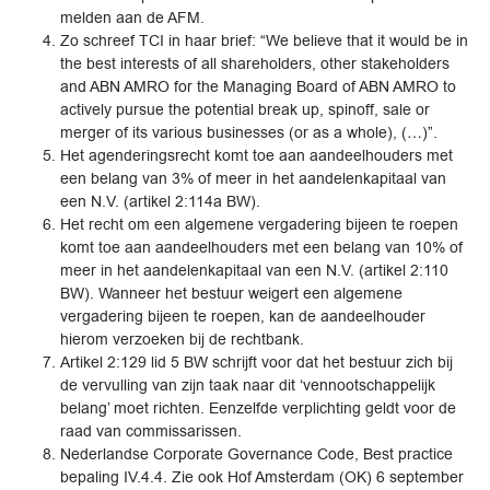
melden aan de AFM.
Zo schreef TCI in haar brief: “We believe that it would be in
the best interests of all shareholders, other stakeholders
and ABN AMRO for the Managing Board of ABN AMRO to
actively pursue the potential break up, spinoff, sale or
merger of its various businesses (or as a whole), (…)”.
Het agenderingsrecht komt toe aan aandeelhouders met
een belang van 3% of meer in het aandelenkapitaal van
een N.V. (artikel 2:114a BW).
Het recht om een algemene vergadering bijeen te roepen
komt toe aan aandeelhouders met een belang van 10% of
meer in het aandelenkapitaal van een N.V. (artikel 2:110
BW). Wanneer het bestuur weigert een algemene
vergadering bijeen te roepen, kan de aandeelhouder
hierom verzoeken bij de rechtbank.
Artikel 2:129 lid 5 BW schrijft voor dat het bestuur zich bij
de vervulling van zijn taak naar dit ‘vennootschappelijk
belang’ moet richten. Eenzelfde verplichting geldt voor de
raad van commissarissen.
Nederlandse Corporate Governance Code, Best practice
bepaling IV.4.4. Zie ook Hof Amsterdam (OK) 6 september