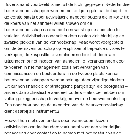
Bovenstaand voorbeeld is niet uit de lucht gegrepen. Nederlandse
beursvennootschappen worden met enige regelmaat belaagd. In
de eerste plaats door activistische aandeelhouders die in korte tijd
de koers van het aandeel willen stuwen om de
beursvennootschap daarna met een winst op de aandelen te
verlaten. Activistische aandeelhouders richten zich hierbij op de
zwakke plekken van de vennootschap. Vaak wordt voorgesteld
om de beursvennootschap op te splitsen of bepaalde divisies te
verkopen, de kaspositie te verminderen door het doen van
uitkeringen of het inkopen van aandelen, of veranderingen door
te voeren in het management zoals het vervangen van
commissarissen en bestuurders. In de tweede plaats kunnen
beursvennootschappen worden belaagd door vijandige bieders.
Dit kunnen financiële of strategische partijen zijn die doorgaans –
anders dan activistische aandeelhouders – als doel hebben om
volledige zeggenschap te verkrijgen over de beursvennootschap.
Een openbaar bod op de aandelen van de beursvennootschap
dient daarbij als instrument.2
Hoewel hun motieven anders doen vermoeden, kiezen
activistische aandeelhouders vaak eerst voor een vriendelijke
benadering door contact op te nemen met het bestuur van de