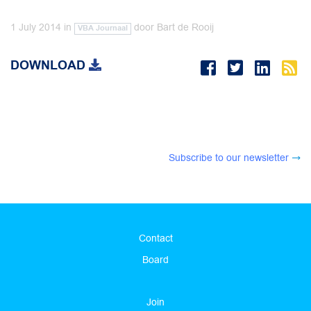
1 July 2014
in
door
Bart de Rooij
VBA Journaal
DOWNLOAD
Subscribe to our newsletter
Contact
Board
Join