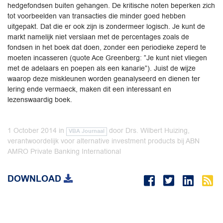
hedgefondsen buiten gehangen. De kritische noten beperken zich
tot voorbeelden van transacties die minder goed hebben
uitgepakt. Dat die er ook zijn is zondermeer logisch. Je kunt de
markt namelijk niet verslaan met de percentages zoals de
fondsen in het boek dat doen, zonder een periodieke zeperd te
moeten incasseren (quote Ace Greenberg: ”Je kunt niet vliegen
met de adelaars en poepen als een kanarie”). Juist de wijze
waarop deze miskleunen worden geanalyseerd en dienen ter
lering ende vermaeck, maken dit een interessant en
lezenswaardig boek.
1 October 2014
in
door
Drs. Wilbert Huizing,
VBA Journaal
verantwoordelijk voor alternative investment products bij ABN
AMRO Private Banking International
DOWNLOAD