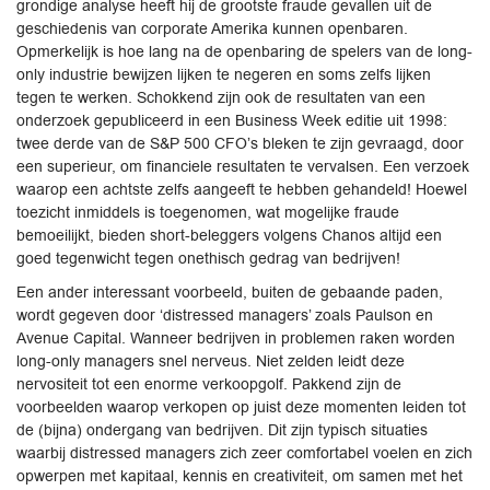
grondige analyse heeft hij de grootste fraude gevallen uit de
geschiedenis van corporate Amerika kunnen openbaren.
Opmerkelijk is hoe lang na de openbaring de spelers van de long-
only industrie bewijzen lijken te negeren en soms zelfs lijken
tegen te werken. Schokkend zijn ook de resultaten van een
onderzoek gepubliceerd in een Business Week editie uit 1998:
twee derde van de S&P 500 CFO’s bleken te zijn gevraagd, door
een superieur, om financiele resultaten te vervalsen. Een verzoek
waarop een achtste zelfs aangeeft te hebben gehandeld! Hoewel
toezicht inmiddels is toegenomen, wat mogelijke fraude
bemoeilijkt, bieden short-beleggers volgens Chanos altijd een
goed tegenwicht tegen onethisch gedrag van bedrijven!
Een ander interessant voorbeeld, buiten de gebaande paden,
wordt gegeven door ‘distressed managers’ zoals Paulson en
Avenue Capital. Wanneer bedrijven in problemen raken worden
long-only managers snel nerveus. Niet zelden leidt deze
nervositeit tot een enorme verkoopgolf. Pakkend zijn de
voorbeelden waarop verkopen op juist deze momenten leiden tot
de (bijna) ondergang van bedrijven. Dit zijn typisch situaties
waarbij distressed managers zich zeer comfortabel voelen en zich
opwerpen met kapitaal, kennis en creativiteit, om samen met het