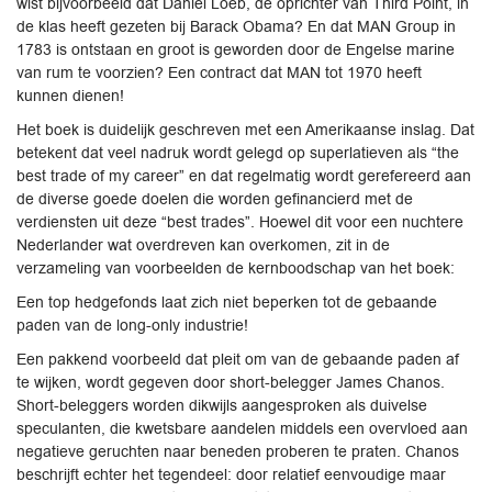
wist bijvoorbeeld dat Daniel Loeb, de oprichter van Third Point, in
de klas heeft gezeten bij Barack Obama? En dat MAN Group in
1783 is ontstaan en groot is geworden door de Engelse marine
van rum te voorzien? Een contract dat MAN tot 1970 heeft
kunnen dienen!
Het boek is duidelijk geschreven met een Amerikaanse inslag. Dat
betekent dat veel nadruk wordt gelegd op superlatieven als “the
best trade of my career” en dat regelmatig wordt gerefereerd aan
de diverse goede doelen die worden gefinancierd met de
verdiensten uit deze “best trades”. Hoewel dit voor een nuchtere
Nederlander wat overdreven kan overkomen, zit in de
verzameling van voorbeelden de kernboodschap van het boek:
Een top hedgefonds laat zich niet beperken tot de gebaande
paden van de long-only industrie!
Een pakkend voorbeeld dat pleit om van de gebaande paden af
te wijken, wordt gegeven door short-belegger James Chanos.
Short-beleggers worden dikwijls aangesproken als duivelse
speculanten, die kwetsbare aandelen middels een overvloed aan
negatieve geruchten naar beneden proberen te praten. Chanos
beschrijft echter het tegendeel: door relatief eenvoudige maar