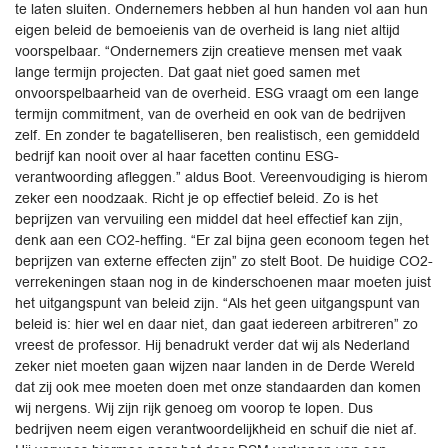
te laten sluiten. Ondernemers hebben al hun handen vol aan hun
eigen beleid de bemoeienis van de overheid is lang niet altijd
voorspelbaar. “Ondernemers zijn creatieve mensen met vaak
lange termijn projecten. Dat gaat niet goed samen met
onvoorspelbaarheid van de overheid. ESG vraagt om een lange
termijn commitment, van de ­overheid en ook van de bedrijven
zelf. En zonder te bagatelliseren, ben realistisch, een gemiddeld
bedrijf kan nooit over al haar facetten continu ESG-
verantwoording afleggen.” aldus Boot. Vereenvoudiging is hierom
zeker een noodzaak. Richt je op effectief beleid. Zo is het
beprijzen van vervuiling een middel dat heel effectief kan zijn,
denk aan een CO2-heffing. “Er zal bijna geen econoom tegen het
beprijzen van externe effecten zijn” zo stelt Boot. De huidige CO2-
verrekeningen staan nog in de kinderschoenen maar moeten juist
het uitgangspunt van beleid zijn. “Als het geen uitgangspunt van
beleid is: hier wel en daar niet, dan gaat iedereen arbitreren” zo
vreest de professor. Hij benadrukt verder dat wij als Nederland
zeker niet moeten gaan wijzen naar landen in de Derde Wereld
dat zij ook mee moeten doen met onze standaarden dan komen
wij nergens. Wij zijn rijk genoeg om voorop te lopen. Dus
bedrijven neem eigen verantwoordelijkheid en schuif die niet af.