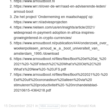
https://www.arnoudboot.nl
https://www.wrr.nl/over-de-wrr/raad-en-adviserende-leden/
arnoud-boot
Zie het project ‘Onderneming en maatschappij’ op:
https://www.wrr.nl/adviesprojecten
https://www.nielsen.com/us/en/insights/article/2021/
widespread-m-payment-adoption-in-africa-inspires-
growinginterest-in-crypto-currencies/
https://www.arnoudboot.nl/publication/444/onderzoek_over_
woekerpolissen_arnoud_w._a._boot_universiteit_van_
amsterdam_1995./download
https://www.arnoudboot.nl/files/files/Boot%20et%20al_%20
2021%20-%20Fintech%2C%20What’s%20Old%2C%20
What’s%20New%20-%20JFS.pdf
https://www.arnoudboot.nl/files/files/Boot%202021%20-%20
Exit%20uit%20coronasteun%20alleen%20via%20
stimuleren%20productiviteit%20-%20nrchandelsblad-
20210615-4364218.pdf
15 December 2021
in
door
Door Ronald Kok
VBA Journaal