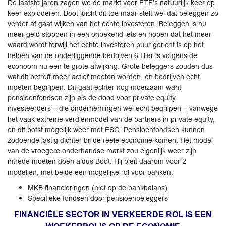
De laatste jaren zagen we de markt voor ETF’s natuurlijk keer op
keer exploderen. Boot juicht dit toe maar stelt wel dat beleggen zo
verder af gaat wijken van het echte investeren. Beleggen is nu
meer geld stoppen in een onbekend iets en hopen dat het meer
waard wordt terwijl het echte investeren puur gericht is op het
helpen van de onderliggende bedrijven.6 Hier is volgens de
econoom nu een te grote afwijking. Grote beleggers zouden dus
wat dit betreft meer actief moeten worden, en bedrijven echt
moeten begrijpen. Dit gaat echter nog moeizaam want
pensioenfondsen zijn als de dood voor private equity
investeerders – die ondernemingen wel echt begrijpen – vanwege
het vaak extreme verdienmodel van de partners in private equity,
en dit botst mogelijk weer met ESG. Pensioenfondsen kunnen
zodoende lastig dichter bij de reële economie komen. Het model
van de vroegere onderhandse markt zou eigenlijk weer zijn
intrede moeten doen aldus Boot. Hij pleit daarom voor 2
modellen, met beide een mogelijke rol voor banken:
MKB financieringen (niet op de bankbalans)
Specifieke fondsen door pensioenbeleggers
FINANCIËLE SECTOR IN VERKEERDE ROL IS EEN