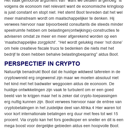
Het vaak gehoorde argument van “want we betalen al genoeg” is
volgens de econoom niet relevant want de economische kringloop
is juist constant en stopt niet. Het stemt Boot tevreden dat het wel
meer mainstream wordt om maatschappelijker te denken. Hij
verwees hiervoor naar bijvoorbeeld ­consultants die steeds minder
speelruimte hebben om belastingen(ontwijkings)-constructies te
adviseren omdat ze meer en meer afgerekend worden op een
‘maatschappelijke zorgplicht’. “Het wordt gelukkig meer ‘not done’
om hele creatieve fiscale trucs te bedenken die niets met het
bedrijf te doen hebben behalve belastingbesparing” aldus Boot.
PERSPECTIEF IN CRYPTO
Natuurlijk benadrukt Boot dat de huidige wildwest taferelen in de
cryptowereld erg ongewenst zijn maar we moeten absoluut niet
het kind met het badwater weggooien aldus de econoom. De
huidige ontwikkelingen zijn vaak te turbulent om er een goed
beeld van te krijgen maar het is zeker dat crypto-toepassingen
erg nuttig kunnen zijn. Boot verwees hiervoor naar de entree van
cryptobetalingen in het zuidelijke deel van Afrika.4 Hier waren tot
voor kort internationale betalingen erg duur met fees tot wel 15
procent. Via crypto kan het fors goedkoper en sneller en dit is een
mega boost voor dergelijke gebieden aldus een hoopvolle Boot.