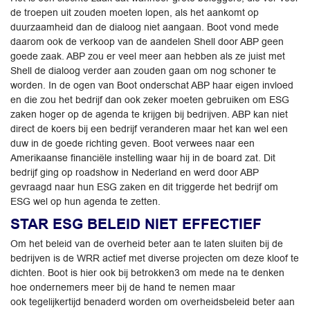
de troepen uit zouden moeten lopen, als het aankomt op
duurzaamheid dan de dialoog niet aangaan. Boot vond mede
daarom ook de verkoop van de aandelen Shell door ABP geen
goede zaak. ABP zou er veel meer aan hebben als ze juist met
Shell de dialoog verder aan zouden gaan om nog schoner te
worden. In de ogen van Boot onderschat ABP haar eigen invloed
en die zou het bedrijf dan ook zeker moeten gebruiken om ESG
zaken hoger op de agenda te krijgen bij bedrijven. ABP kan niet
direct de koers bij een bedrijf veranderen maar het kan wel een
duw in de goede richting geven. Boot verwees naar een
Amerikaanse financiële instelling waar hij in de board zat. Dit
bedrijf ging op roadshow in Nederland en werd door ABP
gevraagd naar hun ESG zaken en dit triggerde het bedrijf om
ESG wel op hun agenda te zetten.
STAR ESG BELEID NIET EFFECTIEF
Om het beleid van de overheid beter aan te laten sluiten bij de
bedrijven is de WRR actief met diverse projecten om deze kloof te
dichten. Boot is hier ook bij betrokken3 om mede na te denken
hoe ondernemers meer bij de hand te nemen maar
ook tegelijkertijd benaderd worden om overheidsbeleid beter aan