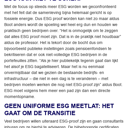
Met de focus op steeds meer ESG worden we geconfronteerd
met het feit dat de samenleving bijna helemaal gericht is op
fossiele energie. Dus ESG proof worden kan niet zo maar aldus
Boot anders wordt de spoeling wel heel erg dun en houden we
praktisch geen bedrijven over. “Het is onmogelijk om te zeggen
dat alles ESG proof moet zijn. Dat is in de praktijk niet houdbaar”
aldus de professor. Het is tekort door de bocht dus om
bijvoorbeeld publieke instellingen zoals pensioenfondsen te
bekritiseren dat er ook niet-volledige ESG bedrijven in de
portefeuilles zitten. “Als je hier publiekelijk tegenin gaat dan lijkt
het alsof je ESG bagatelliseert. Maar het is nu eenmaal
onvermijdbaar dat we gezien de bestaande bedrijfs- en
infrastructuur – die niet in een dag is te veranderen – met
bedrijven moeten werken die nog niet ESG-proof zijn” aldus Boot.
ESG moet volgens hem meer een pad zijn dan een directe
momentopname.
GEEN UNIFORME ESG MEETLAT: HET
GAAT OM DE TRANSITIE
Veel bedrijven willen uiteraard ESG-proof zijn en gaan consultants
inhuren om ze hierbij te adviseren. De bijbehorende certificaten