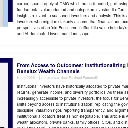
career, spent largely at GMO which he co-founded, portraying
fundamental value oriented and outspoken investor. It offers c
insights relevant to seasoned investors and analysts. This is 
investors who might mistakenly assume that financial and eco
perspectives of an ‘old Englishmen’ offer little value in today’s
and AI-dominated investment landscape.
From Access to Outcomes: Institutionalizing 
Benelux Wealth Channels
6 July 2026
in
door
Rachael Petronelli
VBA Journaal
Institutional investors have historically allocated to private m
returns, generate income, and diversify portfolios. As these 
increasingly accessible to private investors, the focus for Be
shifts beyond access to institutionalization: replicating the gov
discipline, valuation rigor, reporting transparency, and alignm
institutional allocators treat as non-negotiable. This article is w
wealth allocators, private banks, family offices, CIOs, and dist