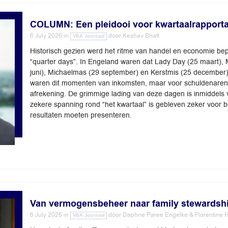
COLUMN: Een pleidooi voor kwartaalrapport
6 July 2026
in
door
Keshav Bhatt
VBA Journaal
Historisch gezien werd het ritme van handel en economie be
“quarter days”. In Engeland waren dat Lady Day (25 maart)
juni), Michaelmas (29 september) en Kerstmis (25 december)
waren dit momenten van inkomsten, maar voor schuldenaren
afrekening. De grimmige lading van deze dagen is inmiddel
zekere spanning rond “het kwartaal” is gebleven zeker voor 
resultaten moeten presenteren.
Van vermogensbeheer naar family stewardsh
6 July 2026
in
door
Daphne Paree Engelke & Florentine 
VBA Journaal