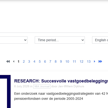
1
2
3
4
5
6
7
8
9
10
11
12
13
RESEARCH: Succesvolle vastgoedbeleggings
6 July 2026
in
door
Jan-Willem Dijkhuis
VBA Journaal
Een onderzoek naar vastgoedbeleggingsstrategieën van 42 
pensioenfondsen over de periode 2005-2024