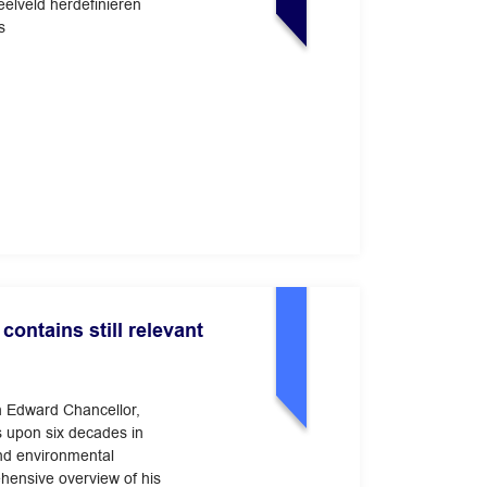
eelveld herdefiniëren
s
ntains still relevant
n Edward Chancellor,
ts upon six decades in
and environmental
hensive overview of his