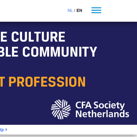
NL
EN
ip