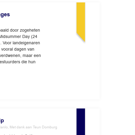
ages
paald door zogeheten
, Midsummer Day (24
. Voor landeigenaren
 vooral dagen van
s verdwenen, maar een
bestuurders die hun
ip
Hanlo, Met dank aan Teun Domburg