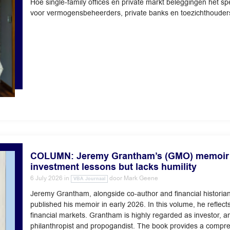
Hoe single-family offices en private markt beleggingen het sp
voor vermogensbeheerders, private banks en toezichthouder
COLUMN: Jeremy Grantham’s (GMO) memoir co
investment lessons but lacks humility
6 July 2026
in
door
Mark Geene
VBA Journaal
Jeremy Grantham, alongside co-author and financial historia
published his memoir in early 2026. In this volume, he reflec
financial markets. Grantham is highly regarded as investor, 
philanthropist and propogandist. The book provides a compre