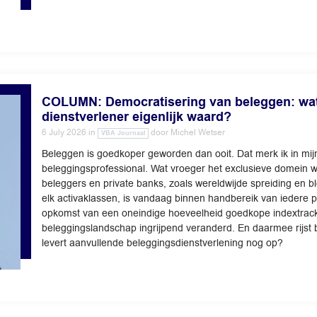
COLUMN: Democratisering van beleggen: wat 
dienstverlener eigenlijk waard?
6 July 2026
in
door
Michel Wetser
VBA Journaal
Beleggen is goedkoper geworden dan ooit. Dat merk ik in mijn 
beleggingsprofessional. Wat vroeger het exclusieve domein wa
beleggers en private banks, zoals wereldwijde spreiding en blo
elk activaklassen, is vandaag binnen handbereik van iedere p
opkomst van een oneindige hoeveelheid goedkope indextrack
beleggingslandschap ingrijpend veranderd. En daarmee rijst b
levert aanvullende beleggingsdienstverlening nog op?