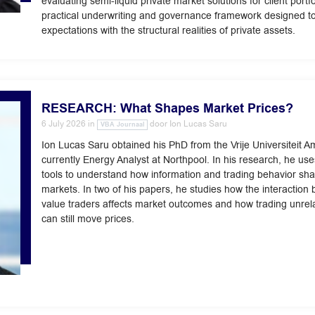
evaluating semi-liquid private market solutions for client portfol
practical underwriting and governance framework designed to 
expectations with the structural realities of private assets.
RESEARCH: What Shapes Market Prices?
6 July 2026
in
door
Ion Lucas Saru
VBA Journaal
Ion Lucas Saru obtained his PhD from the Vrije Universiteit 
currently Energy Analyst at Northpool. In his research, he u
tools to understand how information and trading behavior shap
markets. In two of his papers, he studies how the interactio
value traders affects market outcomes and how trading unrel
can still move prices.