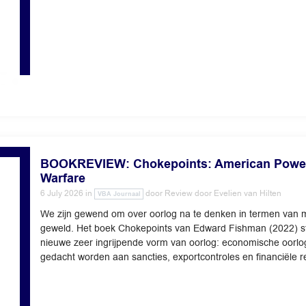
BOOKREVIEW: Chokepoints: American Power 
Warfare
6 July 2026
in
door
Review door Evelien van Hilten
VBA Journaal
We zijn gewend om over oorlog na te denken in termen van mi
geweld. Het boek Chokepoints van Edward Fishman (2022) staa
nieuwe zeer ingrijpende vorm van oorlog: economische oorlo
gedacht worden aan sancties, exportcontroles en financiële res