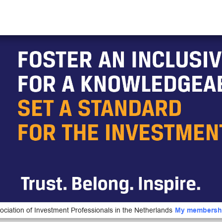
ociation of Investment Professionals in the Netherlands
My membersh