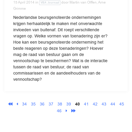
15 April 2014
in
door
Martin van Olffen, Arne
VBA Journaal
Grimme
Nederlandse beursgenoteerde ondernemingen
krijgen herhaaldelijk te maken met onverwachte
invloeden van buitenaf. Dit roept verschillende
vragen op. Welke vormen van toenadering zijn er?
Hoe kan een beursgenoteerde onderneming het
beste reageren op deze toenaderingen? Hoever
mag de raad van bestuur gaan om de
vennootschap te beschermen? Wat is de interactie
tussen de raad van bestuur, de raad van
commissarissen en de aandeelhouders van de
vennootschap?
34
35
36
37
38
39
40
41
42
43
44
45
46