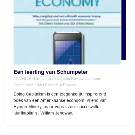
Een leerling van Schumpeter
15 April 2014
in
door
Review door Léon
VBA Journaal
Cornelissen, Chief Economist Robeco
Doing Capitalism is een toegankelijk, inspirerend
boek van een Amerikaanse econoom, vriend van
Hyman Minsky, maar vooral zeer succesvolle
‘durfkapitalist’ William Janeway.