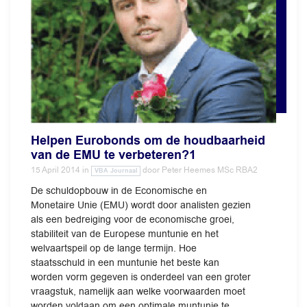
Helpen Eurobonds om de houdbaarheid
van de EMU te verbeteren?1
15 April 2014
in
door
Peter Heemes MSc RBA2
VBA Journaal
De schuldopbouw in de Economische en
Monetaire Unie (EMU) wordt door analisten gezien
als een bedreiging voor de economische groei,
stabiliteit van de Europese muntunie en het
welvaartspeil op de lange termijn. Hoe
staatsschuld in een muntunie het beste kan
worden vorm gegeven is onderdeel van een groter
vraagstuk, namelijk aan welke voorwaarden moet
worden voldaan om een optimale muntunie te