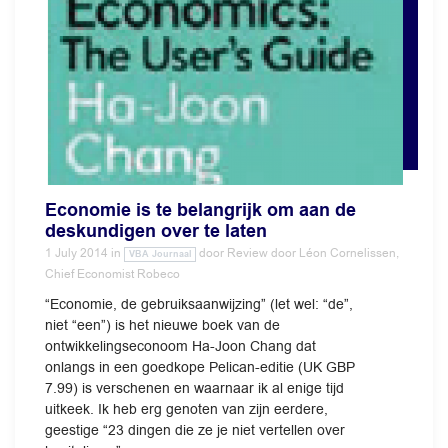
Economie is te belangrijk om aan de
deskundigen over te laten
1 July 2014
in
door
Review door Léon Cornelissen,
VBA Journaal
Chief Economist Robeco
“Economie, de gebruiksaanwijzing” (let wel: “de”,
niet “een”) is het nieuwe boek van de
ontwikkelingseconoom Ha-Joon Chang dat
onlangs in een goedkope Pelican-editie (UK GBP
7.99) is verschenen en waarnaar ik al enige tijd
uitkeek. Ik heb erg genoten van zijn eerdere,
geestige “23 dingen die ze je niet vertellen over