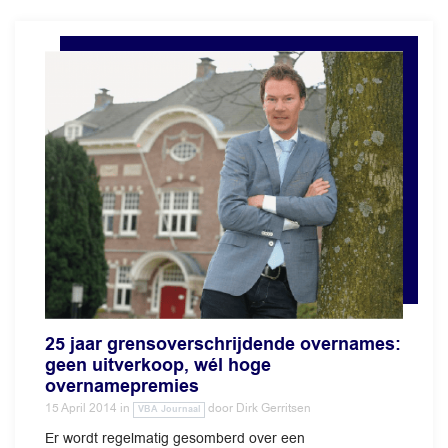
25 jaar grensoverschrijdende overnames:
geen uitverkoop, wél hoge
overnamepremies
15 April 2014
in
door
Dirk Gerritsen
VBA Journaal
Er wordt regelmatig gesomberd over een