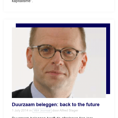
kapitalisme”.
Duurzaam beleggen: back to the future
1 July 2014
in
door
Alfred Slager
VBA Journaal