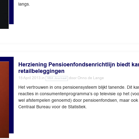
langs.
Herziening Pensioenfondsenrichtlijn biedt k
retailbeleggingen
15 April 2013
in
door
Onno de Lange
VBA Journaal
Het vertrouwen in ons pensioensysteem blijkt tanende. Dit k
reacties in consumentenprogramma’s op televisie op het (vo
wel afstempelen genoemd) door pensioenfondsen, maar ook 
Centraal Bureau voor de Statistiek.