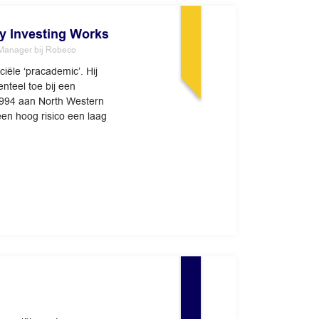
y Investing Works
o Manager bij Robeco
ciële ‘pracademic’. Hij
nteel toe bij een
 1994 aan North Western
 een hoog risico een laag