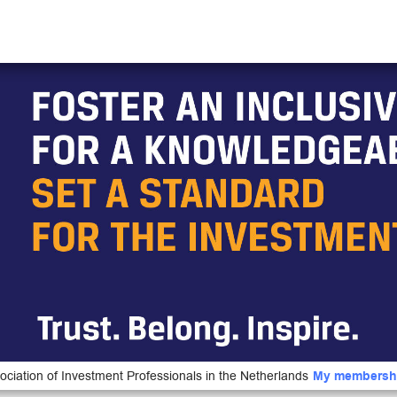
ociation of Investment Professionals in the Netherlands
My membersh