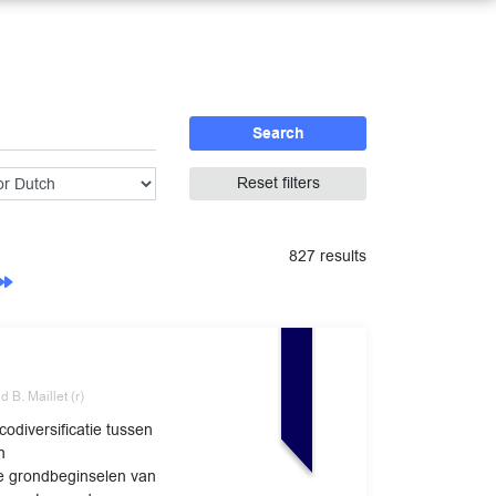
Search
Reset filters
827 results
 B. Maillet (r)
codiversificatie tussen
n
 de grondbeginselen van