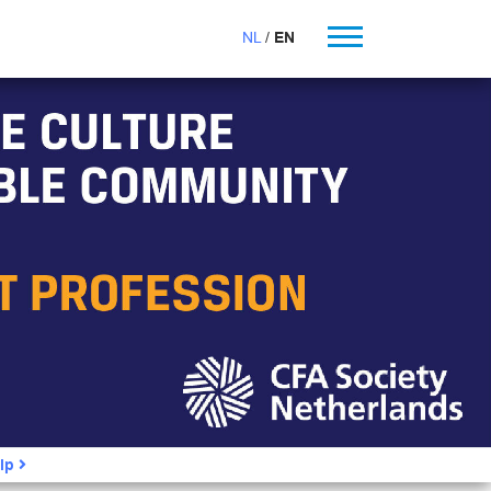
NL
EN
ip