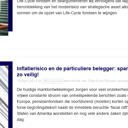
Life-Cycle fondsen en beargumenteren wij vervolgens dat lag
herontdekking van het modelrisico van strategische asset allo
vormen om de opzet van Life-Cycle fondsen te wijzigen.
Inflatierisico en de particuliere belegger: spa
zo veilig!
15 April 2013
in
door
André van Vliet (l) en Ronald Jansse
VBA Journaal
De huidige marktontwikkelingen zorgen voor veel onzekerhei
vrijwel constante stroom van onheilspellende berichten zoals
Europa, pensioenfondsen die voortdurend (moeten) korten op
forse begrotingstekort naast de inmiddels beruchte ‘fiscal cli
Staten van Amerika worstelden en nog vele andere zaken zij
dag.