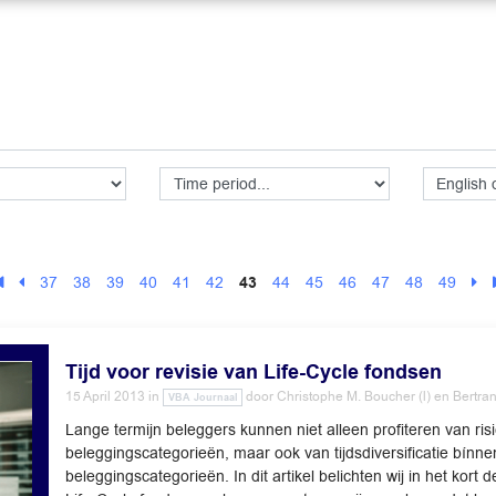
37
38
39
40
41
42
43
44
45
46
47
48
49
Tijd voor revisie van Life-Cycle fondsen
15 April 2013
in
door
Christophe M. Boucher (l) en Bertrand
VBA Journaal
Lange termijn beleggers kunnen niet alleen profiteren van risi
beleggingscategorieën, maar ook van tijdsdiversificatie bínne
beleggingscategorieën. In dit artikel belichten wij in het kort