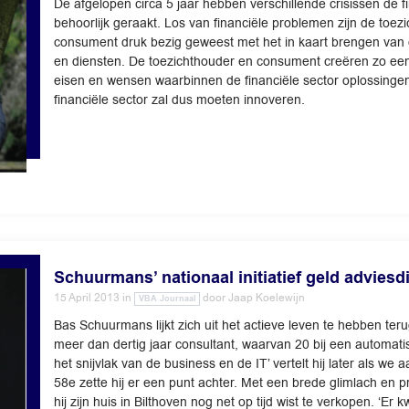
De afgelopen circa 5 jaar hebben verschillende crisissen de f
behoorlijk geraakt. Los van financiële problemen zijn de toez
consument druk bezig geweest met het in kaart brengen van 
en diensten. De toezichthouder en consument creëren zo ee
eisen en wensen waarbinnen de financiële sector oplossing
financiële sector zal dus moeten innoveren.
Schuurmans’ nationaal initiatief geld adviesd
15 April 2013
in
door
Jaap Koelewijn
VBA Journaal
Bas Schuurmans lijkt zich uit het actieve leven te hebben ter
meer dan dertig jaar consultant, waarvan 20 bij een automatis
het snijvlak van de business en de IT’ vertelt hij later als we aa
58e zette hij er een punt achter. Met een brede glimlach en pre
hij zijn huis in Bilthoven nog net op tijd wist te verkopen. ‘E