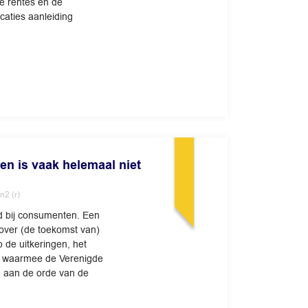
e rentes en de
caties aanleiding
ren is vaak helemaal niet
n2 (r)
d bij consumenten. Een
 over (de toekomst van)
 de uitkeringen, het
ff’ waarmee de Verenigde
n aan de orde van de