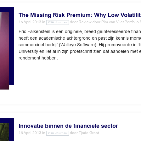
The Missing Risk Premium: Why Low Volatilit
15 April 2013
in
door
Review door Pim van Vliet Portfoli
VBA Journaal
Eric Falkenstein is een originele, breed geïnteresseerde finan
heeft een academische achtergrond en past zijn kennis mome
commercieel bedrijf (Walleye Software). Hij promoveerde in
University en liet al in zijn proefschrift zien dat aandelen met
rendement hebben.
Innovatie binnen de financiële sector
15 April 2013
in
door
Tjade Groot
VBA Journaal