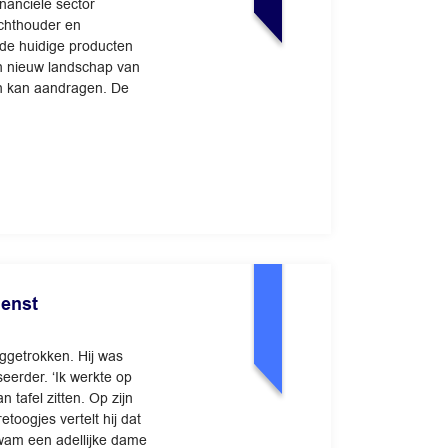
inanciële sector
ichthouder en
de huidige producten
n nieuw landschap van
en kan aandragen. De
ienst
uggetrokken. Hij was
eerder. ‘Ik werkte op
n tafel zitten. Op zijn
toogjes vertelt hij dat
r kwam een adellijke dame