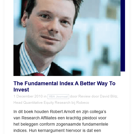
The Fundamental Index A Better Way To
Invest
1 December 2010
in
door
Review door David Blitz,
VBA Journaal
Head Quantitative Equity Research bij Robeco
In dit boek houden Robert Arnott en zijn collega’s
van Research Affiliates een krachtig pleidooi voor
het beleggen conform zogenaamde fundamentele
indices. Hun kernargument hiervoor is dat een