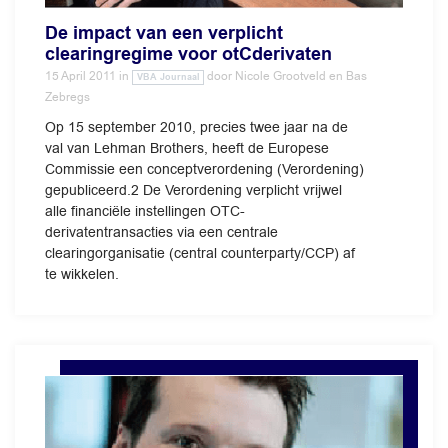
De impact van een verplicht
clearingregime voor otC­derivaten
15 April 2011
in
door
Nicole Grootveld en Bas
VBA Journaal
Zebregs
Op 15 september 2010, precies twee jaar na de
val van Lehman Brothers, heeft de Europese
Commissie een conceptverordening (Verordening)
gepubliceerd.2 De Verordening verplicht vrijwel
alle financiële instellingen OTC-
derivatentransacties via een centrale
clearingorganisatie (central counterparty/CCP) af
te wikkelen.