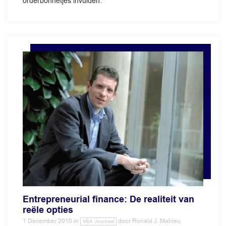
orderbonnetjes invulden.
Entrepreneurial finance: De realiteit van
reële opties
1 December 2010
in
door
Ronald J. Mahieu
VBA Journaal