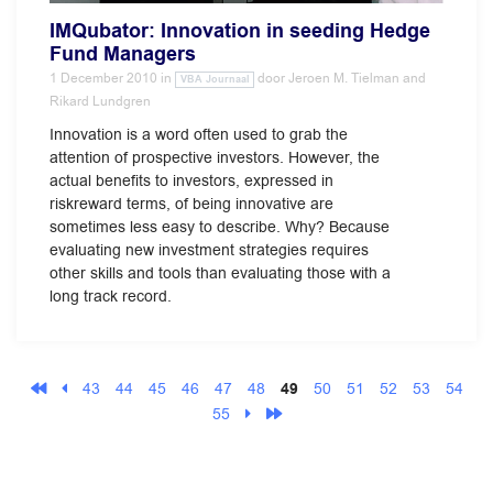
IMQubator: Innovation in seeding Hedge
Fund Managers
1 December 2010
in
door
Jeroen M. Tielman and
VBA Journaal
Rikard Lundgren
Innovation is a word often used to grab the
attention of prospective investors. However, the
actual benefits to investors, expressed in
riskreward terms, of being innovative are
sometimes less easy to describe. Why? Because
evaluating new investment strategies requires
other skills and tools than evaluating those with a
long track record.
43
44
45
46
47
48
49
50
51
52
53
54
55