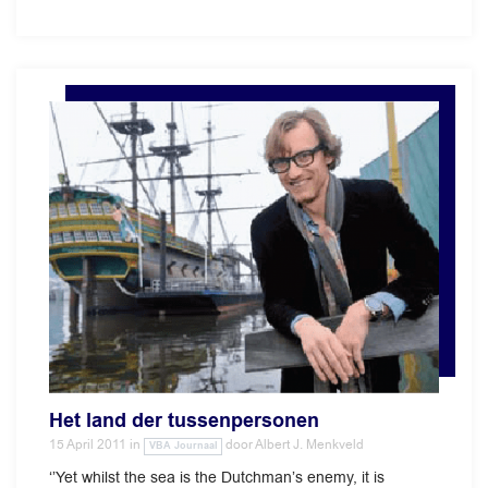
Het land der tussenpersonen
15 April 2011
in
door
Albert J. Menkveld
VBA Journaal
‘’Yet whilst the sea is the Dutchman’s enemy, it is