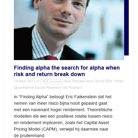
Finding alpha the search for alpha when
risk and return break down
15 April 2011
in
door
Review door David Blitz, Head
VBA Journaal
Quantitative Equity Research bij Robeco
In “Finding Alpha” betoogt Eric Falkenstein dat het
nemen van meer risico bijna nooit gepaard gaat
met een navenant hoger rendement. Theoretische
modellen die wel een positieve relatie tussen risico
en rendement impliceren, zoals het Capital Asset
Pricing Model (CAPM), verwijst hij daarmee naar
de prullenmand.