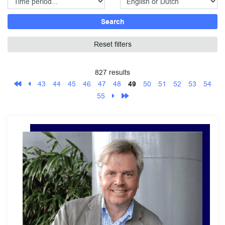
Search
Reset filters
827 results
43
44
45
46
47
48
49
50
51
52
53
54
55