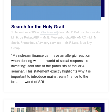
Search for the Holy Grail
1 December 2005
in
door
Ms. P. Dutronc, Innovest –
VBA Journaal
Mr. H. de Ruiter, ABP – Mr. E. Moolenburgh, ABN AMRO – Mr. M.
Smith, Prometheus Advisory services – Mr. F. Lute, Blue Sky
Group
“Mainstream finance can have an allergic reaction
when dealing with the world of social responsible
investing” said one of the panellists at the VBA
seminar. This statement exactly highlights why it is
important to introduce mainstream finance to the
broader world of SRI.