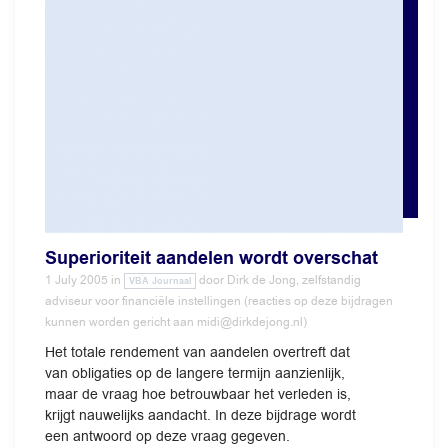
Superioriteit aandelen wordt overschat
1 July 2005
in
door
Dirk de Jong, zelfstandig
VBA Journaal
adviseur voor financiële instellingen (reacties op deze bijdragen
kunnen worden gericht aan midi@dirkdejong.nl)
Het totale rendement van aandelen overtreft dat
van obligaties op de langere termijn aanzienlijk,
maar de vraag hoe betrouwbaar het verleden is,
krijgt nauwelijks aandacht. In deze bijdrage wordt
een antwoord op deze vraag gegeven.