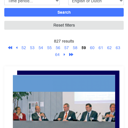
Search
Reset filters
827 results
52
53
54
55
56
57
58
59
60
61
62
63
64