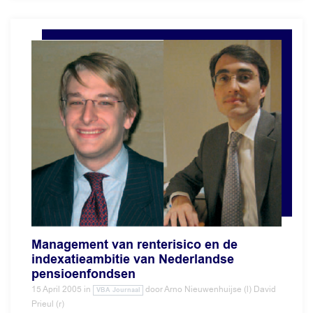
Management van renterisico en de
indexatieambitie van Nederlandse
pensioenfondsen
15 April 2005
in
door
Arno Nieuwenhuijse (l) David
VBA Journaal
Prieul (r)