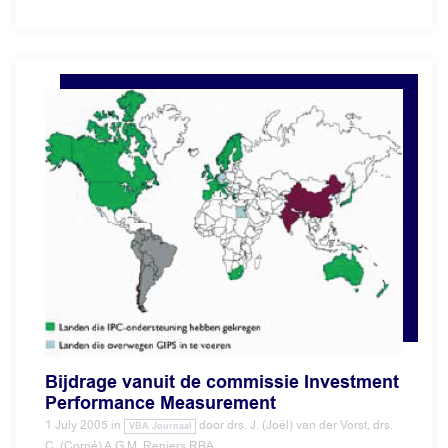
Bijdrage vanuit de commissie Investment
Performance Measurement
1 July 2005
in
door
drs. J. (Joël) van der Vorst, drs.
VBA Journaal
C. (Corné) A.G.M. Reniers RBA