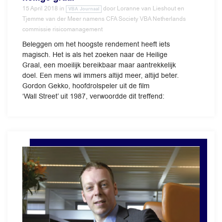
15 April 2018
in
door
Loranne van Lieshout en
VBA Journaal
Tjemme van der Meer namens CFA Society VBA Netherlands
commissie risicomanagement
Beleggen om het hoogste rendement heeft iets
magisch. Het is als het zoeken naar de Heilige
Graal, een moeilijk bereikbaar maar aantrekkelijk
doel. Een mens wil immers altijd meer, altijd beter.
Gordon Gekko, hoofdrolspeler uit de film
‘Wall Street’ uit 1987, verwoordde dit treffend: