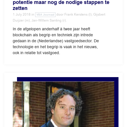
potentie maar nog de nodige stappen te
zetten
1 July 2018
in
door
Frank Kerstens (l), Gijsbert
VBA Journaal
Duijzer (m), Jan-Willem Santing (r).
In de afgelopen anderhalf à twee jaar heeft
blockchain als begrip en techniek zijn intrede
gedaan in de (Nederlandse) vastgoedsector. De
technologie en het begrip is vaak in het nieuws,
ook in relatie tot vastgoed.