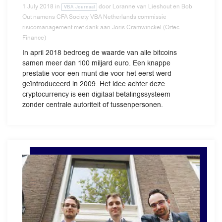
1 July 2018
in
door
Loranne van Lieshout en Bob
VBA Journaal
Out namens CFA Society VBA Netherlands commissie
risicomanagement met dank aan Joris Cramwinckel (Ortec
Finance)
In april 2018 bedroeg de waarde van alle bitcoins
samen meer dan 100 miljard euro. Een knappe
prestatie voor een munt die voor het eerst werd
geïntroduceerd in 2009. Het idee achter deze
cryptocurrency is een digitaal betalingssysteem
zonder centrale autoriteit of tussenpersonen.