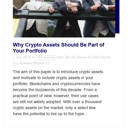
Why Crypto Assets Should Be Part of
Your Portfolio
1 July 2018
in
door
Zev de Zeeuw (l), Alex Fauvel
VBA Journaal
(m), Amadeo Brands (r)
The aim of this paper is to introduce crypto assets
and motivate to include crypto assets in your
portfolio. Blockchains and cryptocurrencies have
become the buzzwords of this decade. From a
practical point of view, however, their use cases
are still not widely adopted. With over a thousand
crypto assets on the market, only a select few
have the potential to live up to the hype.