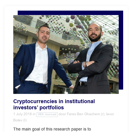
Cryptocurrencies in institutional
investors’ portfolios
1 July 2018
in
door
Fares Ben Ghachem (r), Iavor
VBA Journaal
Botev (l)
The main goal of this research paper is to