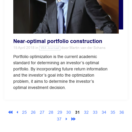
Near-optimal portfolio construction
15 April 2018
in
door
Martin van der Schans
VBA Journaal
Portfolio optimization is the current academic
standard for determining an investor’s optimal
portfolio. By incorporating future return information
and the investor’s goal into the optimization
problem, it aims to determine the investor’s
optimal investment decision.
25
26
27
28
29
30
31
32
33
34
35
36
37