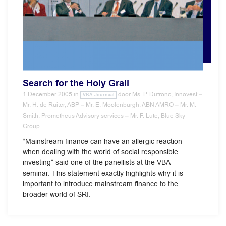
Search for the Holy Grail
1 December 2005
in
door
Ms. P. Dutronc, Innovest –
VBA Journaal
Mr. H. de Ruiter, ABP – Mr. E. Moolenburgh, ABN AMRO – Mr. M.
Smith, Prometheus Advisory services – Mr. F. Lute, Blue Sky
Group
“Mainstream finance can have an allergic reaction
when dealing with the world of social responsible
investing” said one of the panellists at the VBA
seminar. This statement exactly highlights why it is
important to introduce mainstream finance to the
broader world of SRI.