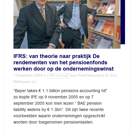
IFRS: van theorie naar praktijk De
rendementen van het pensioenfonds
werken door op de ondernemingswinst
1 December 2005
in
door
Fred Nieuwland (l), Eric
VBA Journaal
Mathijssen (r)
“Bayer takes € 1.1 billion pensions accounting hit”
zo kopte IPE op 9 november 2005 en op 7
september 2005 kon men lezen “ BAE pension
liability widens by € 1.3bn”. Dit zijn twee recente
voorbeelden waarin ondernemingen opgeschrikt
worden door toegenomen pensioenlasten.