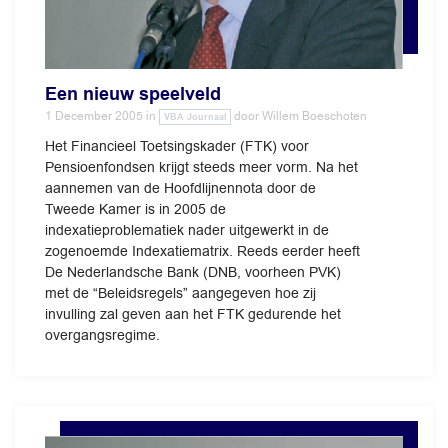
Een nieuw speelveld
1 December 2005
in
door
Willem Boeschoten
VBA Journaal
Het Financieel Toetsingskader (FTK) voor
Pensioenfondsen krijgt steeds meer vorm. Na het
aannemen van de Hoofdlijnennota door de
Tweede Kamer is in 2005 de
indexatieproblematiek nader uitgewerkt in de
zogenoemde Indexatiematrix. Reeds eerder heeft
De Nederlandsche Bank (DNB, voorheen PVK)
met de “Beleidsregels” aangegeven hoe zij
invulling zal geven aan het FTK gedurende het
overgangsregime.