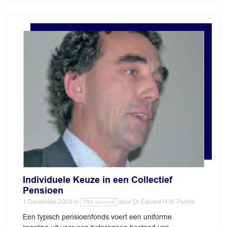
Individuele Keuze in een Collectief
Pensioen
1 December 2005
in
door
Dr Eduard H.M. Ponds
VBA Journaal
Een typisch pensioenfonds voert een uniforme