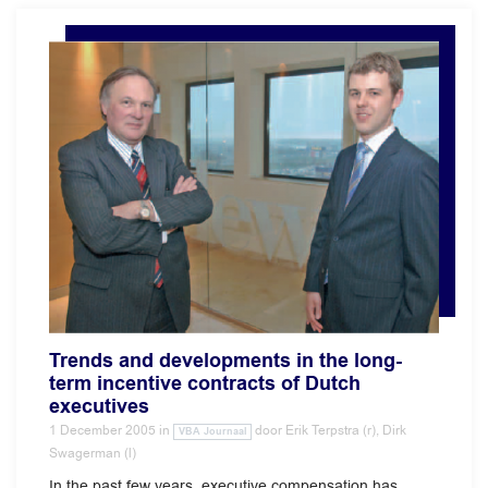
Trends and developments in the long-
term incentive contracts of Dutch
executives
1 December 2005
in
door
Erik Terpstra (r), Dirk
VBA Journaal
Swagerman (l)
In the past few years, executive compensation has