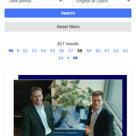
Search
Reset filters
827 results
52
53
54
55
56
57
58
59
60
61
62
63
64