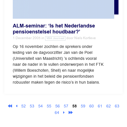
ALM-seminar: ‘Is het Nederlandse
pensioenstelsel houdbaar?’
1 December 2005
in
door
Niels Kortleve
VBA Journaal
Op 16 november zochten de sprekers onder
leiding van de dagvoorzitter Jan van de Poel
(Universiteit van Maastricht) ’s ochtends vooral
naar de nader in te vullen onderwerpen in het FTK
(Willem Boeschoten, Shell) en naar mogelijke
wijzigingen in het beleid die pensioenfondsen
robuuster maken tegen de risico’s in hun balans.
52
53
54
55
56
57
58
59
60
61
62
63
64