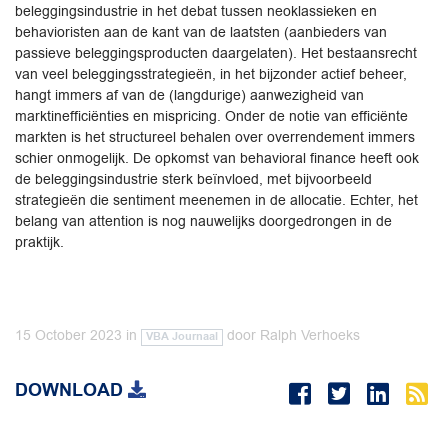
beleggingsindustrie in het debat tussen neoklassieken en
behavioristen aan de kant van de laatsten (aanbieders van
passieve beleggingsproducten daargelaten). Het bestaansrecht
van veel beleggingsstrategieën, in het bijzonder actief beheer,
hangt immers af van de (langdurige) aanwezigheid van
marktinefficiënties en mispricing. Onder de notie van efficiënte
markten is het structureel behalen over overrendement immers
schier onmogelijk. De opkomst van behavioral finance heeft ook
de beleggingsindustrie sterk beïnvloed, met bijvoorbeeld
strategieën die sentiment meenemen in de allocatie. Echter, het
belang van attention is nog nauwelijks doorgedrongen in de
praktijk.
15 October 2023
in
door
Ralph Verhoeks
VBA Journaal
DOWNLOAD