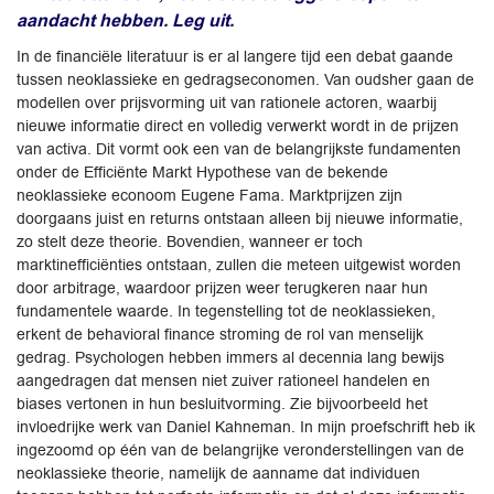
aandacht hebben. Leg uit.
In de financiële literatuur is er al langere tijd een debat gaande
tussen neoklassieke en gedragseconomen. Van oudsher gaan de
modellen over prijsvorming uit van rationele actoren, waarbij
nieuwe informatie direct en volledig verwerkt wordt in de prijzen
van activa. Dit vormt ook een van de belangrijkste fundamenten
onder de Efficiënte Markt Hypothese van de bekende
neoklassieke econoom Eugene Fama. Marktprijzen zijn
doorgaans juist en returns ontstaan alleen bij nieuwe informatie,
zo stelt deze theorie. Bovendien, wanneer er toch
marktinefficiënties ontstaan, zullen die meteen uitgewist worden
door arbitrage, waardoor prijzen weer terugkeren naar hun
fundamentele waarde. In tegenstelling tot de neoklassieken,
erkent de behavioral finance stroming de rol van menselijk
gedrag. Psychologen hebben immers al decennia lang bewijs
aangedragen dat mensen niet zuiver rationeel handelen en
biases vertonen in hun besluitvorming. Zie bijvoorbeeld het
invloedrijke werk van Daniel Kahneman. In mijn proefschrift heb ik
ingezoomd op één van de belangrijke veronderstellingen van de
neoklassieke theorie, namelijk de aanname dat individuen