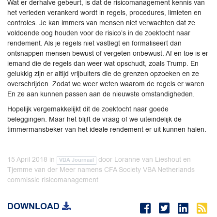
Wat er derhalve gebeurt, is dat de risicomanagement kennis van
het verleden verankerd wordt in regels, procedures, limieten en
controles. Je kan immers van mensen niet verwachten dat ze
voldoende oog houden voor de risico’s in de zoektocht naar
rendement. Als je regels niet vastlegt en formaliseert dan
ontsnappen mensen bewust of vergeten onbewust. Af en toe is er
iemand die de regels dan weer wat opschudt, zoals Trump. En
gelukkig zijn er altijd vrijbuiters die de grenzen opzoeken en ze
overschrijden. Zodat we weer weten waarom de regels er waren.
En ze aan kunnen passen aan de nieuwste omstandigheden.
Hopelijk vergemakkelijkt dit de zoektocht naar goede
beleggingen. Maar het blijft de vraag of we uiteindelijk de
timmermansbeker van het ideale rendement er uit kunnen halen.
15 April 2018
in
door
Loranne van Lieshout en
VBA Journaal
Tjemme van der Meer namens CFA Society VBA Netherlands
commissie risicomanagement
DOWNLOAD