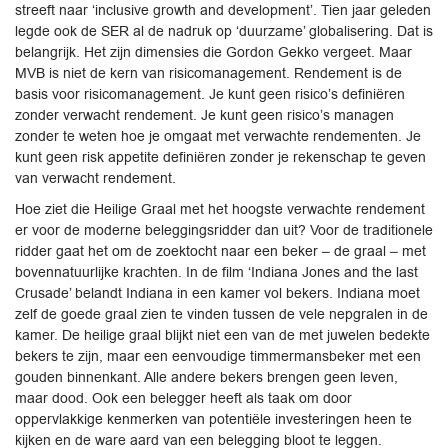
streeft naar ‘inclusive growth and development’. Tien jaar geleden
legde ook de SER al de nadruk op ‘duurzame’ globalisering. Dat is
belangrijk. Het zijn dimensies die Gordon Gekko vergeet. Maar
MVB is niet de kern van risicomanagement. Rendement is de
basis voor risicomanagement. Je kunt geen risico’s definiëren
zonder verwacht rendement. Je kunt geen risico’s managen
zonder te weten hoe je omgaat met verwachte rendementen. Je
kunt geen risk appetite definiëren zonder je rekenschap te geven
van verwacht rendement.
Hoe ziet die Heilige Graal met het hoogste verwachte rendement
er voor de moderne beleggingsridder dan uit? Voor de traditionele
ridder gaat het om de zoektocht naar een beker – de graal – met
bovennatuurlijke krachten. In de film ‘Indiana Jones and the last
Crusade’ belandt Indiana in een kamer vol bekers. Indiana moet
zelf de goede graal zien te vinden tussen de vele nepgralen in de
kamer. De heilige graal blijkt niet een van de met juwelen bedekte
bekers te zijn, maar een eenvoudige timmermansbeker met een
gouden binnenkant. Alle andere bekers brengen geen leven,
maar dood. Ook een belegger heeft als taak om door
oppervlakkige kenmerken van potentiële investeringen heen te
kijken en de ware aard van een belegging bloot te leggen.