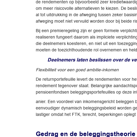
de rendementen op bijvoorbeeld zeer kredietwaardige 
om meer risicovolle alternatieven te kiezen. De bes
al tot uitdrukking in de afweging tussen zeker basi
afweging moet niet vervuild worden door bij beide ris
Bij een premieregeling zijn er geen formele verplic
realiseren fungeert daarom als impliciete verplichti
die deelnemers koesteren, en niet uit een toezeggi
moeten de toezichthoudende rol overnemen en held
Deelnemers laten beslissen over de ver
Flexibiliteit voor een goed ambitie-inkomen
De returnportefeuille levert de rendementen voor he
rendement tegenover staat. Belangrijke aandachtspu
pensioenfondsen beleggingsportefeuilles op deze in
anier. Een voordeel van inkomensgericht beleggen bin
eenvoudiger dynamisch beleggingsbeleid worden gev
lastiger omdat het FTK, terecht, beperkingen oplegt 
Gedrag en de beleggingstheorie