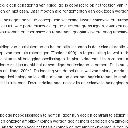
l eigen benadering van risico, die is gebaseerd op het toetsen van i
omen en niet cash. Daar moeten alle rendementen dan ook tegen worden
t beleggen dezelfde conceptuele scheiding tussen risicovrije en risico
teld uit twee portefeuilles die op de efficiënte grens liggen, daar zelf
basisinkomen en voor risico en rendement geoptimaliseerd hoog ambitie-
eiding van basisinkomen en het ambitie-inkomen is dat risicotoleranti
t van mentale rekeningen (Thaler, 1999). In tegenstelling tot wat in de
 situatie bij beleggingsbeslissingen. In plaats daarvan kijken ze naar 
ere stukjes maakt het eenvoudiger beslissingen te nemen. Dit is nutti
en Jiang, 2004). De indeling van de potjes is wel van belang, omdat 
sgericht beleggen lost dit probleem op door een basisinkomen te creë
mbitie-inkomen. Deze indeling naar risicovrije en risicovolle beleggingen
eleggingsbeslissingen te nemen, door hun doelen centraal te stellen i
n en onzeker ambitie-inkomen worden deelnemers geholpen om zinvolle 
aparte potten voor het basisinkomen en het ambitie-inkomen is een log