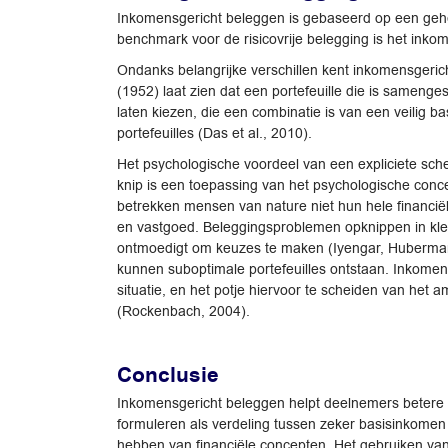
Inkomensgericht beleggen is gebaseerd op een gehee
benchmark voor de risicovrije belegging is het ink
Ondanks belangrijke verschillen kent inkomensgerich
(1952) laat zien dat een portefeuille die is samenges
laten kiezen, die een combinatie is van een veilig 
portefeuilles (Das et al., 2010).
Het psychologische voordeel van een expliciete sch
knip is een toepassing van het psychologische concep
betrekken mensen van nature niet hun hele financiële
en vastgoed. Beleggingsproblemen opknippen in klein
ontmoedigt om keuzes te maken (Iyengar, Huberman 
kunnen suboptimale portefeuilles ontstaan. Inkomen
situatie, en het potje hiervoor te scheiden van het a
(Rockenbach, 2004).
Conclusie
Inkomensgericht beleggen helpt deelnemers betere b
formuleren als verdeling tussen zeker basisinkome
hebben van financiële concepten. Het gebruiken van 