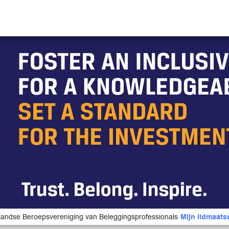
andse Beroepsvereniging van Beleggingsprofessionals
Mijn lidmaat