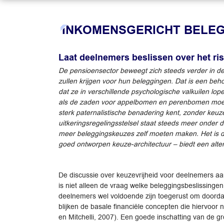
INKOMENSGERICHT BELE
Laat deelnemers beslissen over het ri
De pensioensector beweegt zich steeds verder in de
zullen krijgen voor hun beleggingen. Dat is een beh
dat ze in verschillende psychologische valkuilen lop
als de zaden voor appelbomen en perenbomen moeili
sterk paternalistische benadering kent, zonder keu
uitkeringsregelingsstelsel staat steeds meer onder 
meer beleggingskeuzes zelf moeten maken. Het is du
goed ontworpen keuze-architectuur – biedt een alterna
De discussie over keuzevrijheid voor deelnemers a
is niet alleen de vraag welke beleggingsbeslissingen
deelnemers wel voldoende zijn toegerust om doord
blijken de basale financiële concepten die hiervoor
en Mitchelli, 2007). Een goede inschatting van de g