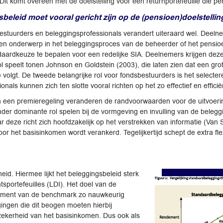
. Dit komt overeen met de doelstelling voor een returnportefeuille die
sbeleid moet vooral gericht zijn op de (pensioen)doelstell
tuurders en beleggingsprofessionals verandert uiteraard wel. Deelnemers
r een onderwerp in het beleggingsproces van de beheerder of het pensi
aardkeuze te bepalen voor een redelijke SIA. Deelnemers krijgen deze
ol speelt tonen Johnson en Goldstein (2003), die laten zien dat een g
olgt. De tweede belangrijke rol voor fondsbestuurders is het selecter
nals kunnen zich ten slotte vooral richten op het zo effectief en effi
 een premieregeling veranderen de randvoorwaarden voor de uitvoering
er dominante rol spelen bij de vormgeving en invulling van de belegging
 deze richt zich hoofdzakelijk op het verstrekken van informatie (Van S
 voor het basisinkomen wordt verankerd. Tegelijkertijd schept de extra f
id. Hiermee lijkt het beleggingsbeleid sterk
ntsportefeuilles (LDI). Het doel van de
ndement van de benchmark zo nauwkeurig
gingen die dit beogen moeten hierbij
zekerheid van het basisinkomen. Dus ook als