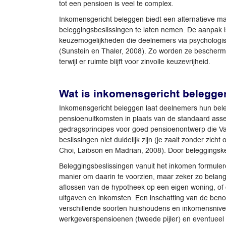
tot een pensioen is veel te complex.
Inkomensgericht beleggen biedt een alternatieve m
beleggingsbeslissingen te laten nemen. De aanpak i
keuzemogelijkheden die deelnemers via psychologisc
(Sunstein en Thaler, 2008). Zo worden ze bescher
terwijl er ruimte blijft voor zinvolle keuzevrijheid.
Wat is inkomensgericht belegge
Inkomensgericht beleggen laat deelnemers hun bele
pensioenuitkomsten in plaats van de standaard asse
gedragsprincipes voor goed pensioenontwerp die Van
beslissingen niet duidelijk zijn (je zaait zonder zi
Choi, Laibson en Madrian, 2008). Door beleggings
Beleggingsbeslissingen vanuit het inkomen formuler
manier om daarin te voorzien, maar zeker zo belangri
aflossen van de hypotheek op een eigen woning, of 
uitgaven en inkomsten. Een inschatting van de ben
verschillende soorten huishoudens en inkomensnivea
werkgeverspensioenen (tweede pijler) en eventueel o