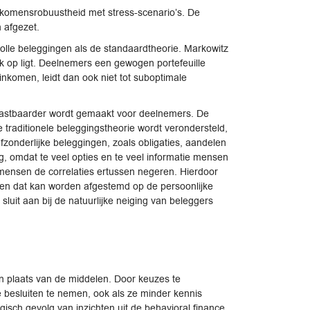
nkomensrobuustheid met stress-scenario’s. De
 afgezet.
volle beleggingen als de standaardtheorie. Markowitz
 ook op ligt. Deelnemers een gewogen portefeuille
inkomen, leidt dan ook niet tot suboptimale
e tastbaarder wordt gemaakt voor deelnemers. De
 traditionele beleggingstheorie wordt verondersteld,
afzonderlijke beleggingen, zoals obligaties, aandelen
g, omdat te veel opties en te veel informatie mensen
mensen de correlaties ertussen negeren. Hierdoor
ren dat kan worden afgestemd op de persoonlijke
 sluit aan bij de natuurlijke neiging van beleggers
n plaats van de middelen. Door keuzes te
besluiten te nemen, ook als ze minder kennis
isch gevolg van inzichten uit de behavioral finance,