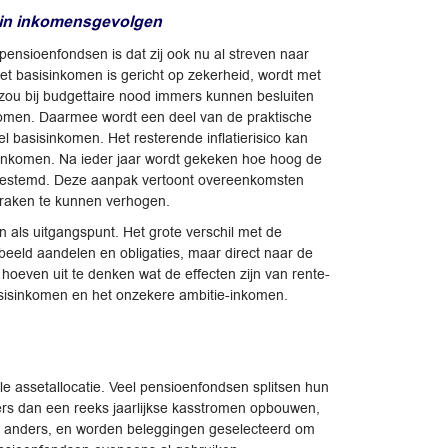
t in inkomensgevolgen
ensioenfondsen is dat zij ook nu al streven naar
t basisinkomen is gericht op zekerheid, wordt met
zou bij budgettaire nood immers kunnen besluiten
nkomen. Daarmee wordt een deel van de praktische
 basisinkomen. Het resterende inflatierisico kan
ieinkomen. Na ieder jaar wordt gekeken hoe hoog de
is bestemd. Deze aanpak vertoont overeenkomsten
praken te kunnen verhogen.
als uitgangspunt. Het grote verschil met de
beeld aandelen en obligaties, maar direct naar de
oeven uit te denken wat de effecten zijn van rente-
asisinkomen en het onzekere ambitie-inkomen.
le assetallocatie. Veel pensioenfondsen splitsen hun
ders dan een reeks jaarlijkse kasstromen opbouwen,
oel anders, en worden beleggingen geselecteerd om