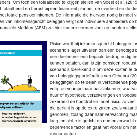
bieders. Om toch een totaalbeeld te krijgen stellen Van Soest et al. (2
het totaalbeeld en berust bij een financieel planner, de overheid en de d
 het totale pensioeninkomen. De informatie die hiervoor nodig is moet vi
n van inkomensgericht beleggen vergt dat individuele aanbieders op ba
Financiële Markten (AFM) zal hier nadere normen voor op moeten stelle
Risico wordt bij inkomensgericht beleggen t
scenario’s lager uitvallen dan een benodigd
een deelnemer een bepaald bedrag nodig heef
kunnen betalen, dan is zijn pensioen robuus
scenario’s toereikend is om deze kosten te 
van beleggingsportefeuilles van Chhabra (200
beleggingen op te delen in verschillende potj
veilig en voorspelbaar basisinkomen, waarva
huur of hypotheek, verzekeringen en voedsel
zekerheid de hoofdrol en moet risico zo vee
die gericht is op de extra zaken zoals vakant
genomen, zolang daar naar verwachting maa
laag ten slotte is gericht op een onverwacht ex
beperkende factor en gaat het vooral om het
rendementen.