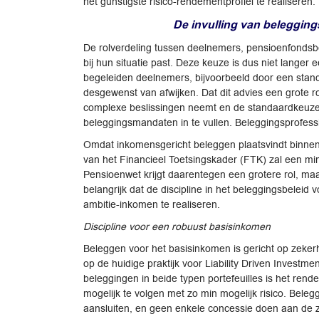
het gunstigste risico-rendementprofiel te realiseren
De invulling van belegging
De rolverdeling tussen deelnemers, pensioenfondsbes
bij hun situatie past. Deze keuze is dus niet lange
begeleiden deelnemers, bijvoorbeeld door een stand
desgewenst van afwijken. Dat dit advies een grote r
complexe beslissingen neemt en de standaardkeuze v
beleggingsmandaten in te vullen. Beleggingsprofessio
Omdat inkomensgericht beleggen plaatsvindt binnen
van het Financieel Toetsingskader (FTK) zal een mind
Pensioenwet krijgt daarentegen een grotere rol, maar
belangrijk dat de discipline in het beleggingsbeleid
ambitie-inkomen te realiseren.
Discipline voor een robuust basisinkomen
Beleggen voor het basisinkomen is gericht op zekerhe
op de huidige praktijk voor Liability Driven Investme
beleggingen in beide typen portefeuilles is het re
mogelijk te volgen met zo min mogelijk risico. Beleg
aansluiten, en geen enkele concessie doen aan de 