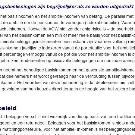
gsbeslissingen zijn begrijpelijker als ze worden uitgedruk
 het basisinkomen en het ambitie-inkomen van belang. De parallel met p
 de ambitie om de pensioenen te verhogen (indexatieambitie). Waar he
cht inkomen. Hoewel de AOW niet zonder enig risico is – de overheid 
deel van het basisinkomen een min of meer reële basis voor het basisi
inale beleggingsinstrumenten beschikbaar zijn voor een volledig reëel
sinkomen jaarlijks te indexeren vanuit de portefeuille voor het ambit
t dit percentage verhoogd vanuit de pot die voor het ambitie-inkomen 
ij gebruiken rendementen op risicovolle beleggingen om nominale aans
n neemt het benodigde basisinkomen en het gewenste ambitie-inkomen 
 dat deelnemers niet wordt gevraagd naar de verhouding tussen bijvoor
komen. Het voordeel van deze benadering is dat deelnemers niet zelf h
e gevolgen van hun keuzes direct terug in de hoogte van het zekere b
eleid
t beleggen verschilt niet wezenlijk van die op basis van een traditione
ingdeel en een returndeel. Beleggen voor het basisinkomen is niets an
e matchingportefeuille. Voor het ambitie- inkomen is het beleggingsd