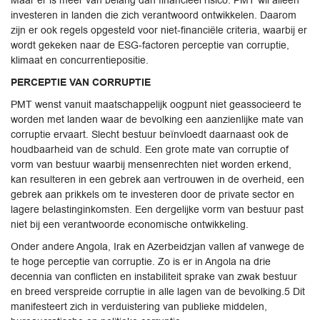
Maar er is meer van belang dan financieel risico. PMT wil alleen
investeren in landen die zich verantwoord ontwikkelen. Daarom
zijn er ook regels opgesteld voor niet-financiële criteria, waarbij er
wordt gekeken naar de ESG-factoren perceptie van corruptie,
klimaat en concurrentiepositie.
PERCEPTIE VAN CORRUPTIE
PMT wenst vanuit maatschappelijk oogpunt niet geassocieerd te
worden met landen waar de bevolking een aanzienlijke mate van
corruptie ervaart. Slecht bestuur beïnvloedt daarnaast ook de
houdbaarheid van de schuld. Een grote mate van corruptie of
vorm van bestuur waarbij mensenrechten niet worden erkend,
kan resulteren in een gebrek aan vertrouwen in de overheid, een
gebrek aan prikkels om te investeren door de private sector en
lagere belastinginkomsten. Een dergelijke vorm van bestuur past
niet bij een verantwoorde economische ontwikkeling.
Onder andere Angola, Irak en Azerbeidzjan vallen af vanwege de
te hoge perceptie van corruptie. Zo is er in Angola na drie
decennia van conflicten en instabiliteit sprake van zwak bestuur
en breed verspreide corruptie in alle lagen van de bevolking.5 Dit
manifesteert zich in verduistering van publieke middelen,