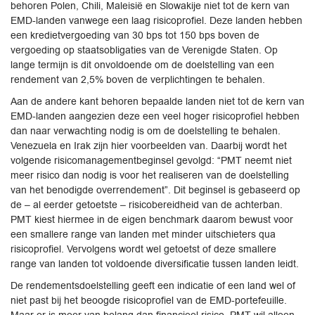
behoren Polen, Chili, Maleisië en Slowakije niet tot de kern van
EMD-landen vanwege een laag risicoprofiel. Deze landen hebben
een kredietvergoeding van 30 bps tot 150 bps boven de
vergoeding op staatsobligaties van de Verenigde Staten. Op
lange termijn is dit onvoldoende om de doelstelling van een
rendement van 2,5% boven de verplichtingen te behalen.
Aan de andere kant behoren bepaalde landen niet tot de kern van
EMD-landen aangezien deze een veel hoger risicoprofiel hebben
dan naar verwachting nodig is om de doelstelling te behalen.
Venezuela en Irak zijn hier voorbeelden van. Daarbij wordt het
volgende risicomanagementbeginsel gevolgd: “PMT neemt niet
meer risico dan nodig is voor het realiseren van de doelstelling
van het benodigde overrendement”. Dit beginsel is gebaseerd op
de – al eerder getoetste – risicobereidheid van de achterban.
PMT kiest hiermee in de eigen benchmark daarom bewust voor
een smallere range van landen met minder uitschieters qua
risicoprofiel. Vervolgens wordt wel getoetst of deze smallere
range van landen tot voldoende diversificatie tussen landen leidt.
De rendementsdoelstelling geeft een indicatie of een land wel of
niet past bij het beoogde risicoprofiel van de EMD-portefeuille.