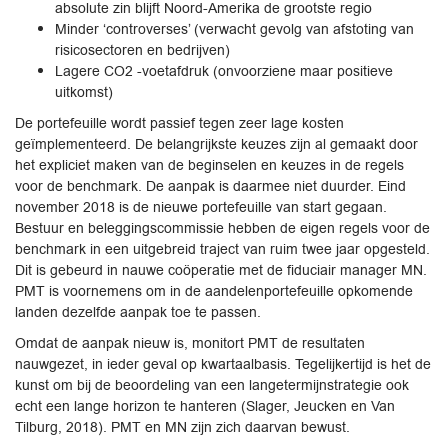
absolute zin blijft Noord-Amerika de grootste regio
Minder ‘controverses’ (verwacht gevolg van afstoting van
risicosectoren en ­bedrijven)
Lagere CO2 -voetafdruk (onvoorziene maar positieve
uitkomst)
De portefeuille wordt passief tegen zeer lage kosten
geïmplementeerd. De belangrijkste keuzes zijn al gemaakt door
het expliciet maken van de beginselen en keuzes in de regels
voor de benchmark. De aanpak is daarmee niet duurder. Eind
november 2018 is de nieuwe portefeuille van start gegaan.
Bestuur en beleggingscommissie hebben de eigen regels voor de
benchmark in een uitgebreid traject van ruim twee jaar opgesteld.
Dit is gebeurd in nauwe coöperatie met de fiduciair manager MN.
PMT is voornemens om in de aandelenportefeuille opkomende
landen dezelfde aanpak toe te passen.
Omdat de aanpak nieuw is, monitort PMT de resultaten
nauwgezet, in ieder geval op kwartaalbasis. Tegelijkertijd is het de
kunst om bij de beoordeling van een langetermijnstrategie ook
echt een lange horizon te hanteren (Slager, Jeucken en Van
Tilburg, 2018). PMT en MN zijn zich daarvan bewust.