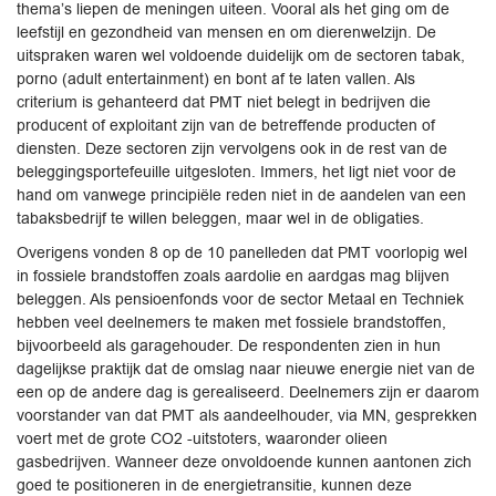
thema’s liepen de meningen uiteen. Vooral als het ging om de
leefstijl en gezondheid van mensen en om dierenwelzijn. De
uitspraken waren wel voldoende duidelijk om de sectoren tabak,
porno (adult entertainment) en bont af te laten vallen. Als
criterium is gehanteerd dat PMT niet belegt in bedrijven die
producent of exploitant zijn van de betreffende producten of
diensten. Deze sectoren zijn vervolgens ook in de rest van de
beleggingsportefeuille uitgesloten. Immers, het ligt niet voor de
hand om vanwege principiële reden niet in de aandelen van een
tabaksbedrijf te willen beleggen, maar wel in de obligaties.
Overigens vonden 8 op de 10 panelleden dat PMT voorlopig wel
in fossiele brandstoffen zoals aardolie en aardgas mag blijven
beleggen. Als pensioenfonds voor de sector Metaal en Techniek
hebben veel deelnemers te maken met fossiele brandstoffen,
bijvoorbeeld als garagehouder. De respondenten zien in hun
dagelijkse praktijk dat de omslag naar nieuwe energie niet van de
een op de andere dag is gerealiseerd. Deelnemers zijn er daarom
voorstander van dat PMT als aandeelhouder, via MN, gesprekken
voert met de grote CO2 -uitstoters, waaronder olieen
gasbedrijven. Wanneer deze onvoldoende kunnen aantonen zich
goed te positioneren in de energietransitie, kunnen deze