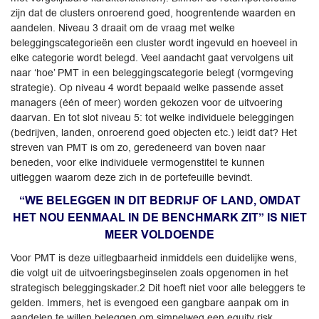
zijn dat de clusters onroerend goed, hoogrentende waarden en
aandelen. Niveau 3 draait om de vraag met welke
beleggingscategorieën een cluster wordt ingevuld en hoeveel in
elke categorie wordt belegd. Veel aandacht gaat vervolgens uit
naar ‘hoe’ PMT in een beleggingscategorie belegt (vormgeving
strategie). Op niveau 4 wordt bepaald welke passende asset
managers (één of meer) worden gekozen voor de uitvoering
daarvan. En tot slot niveau 5: tot welke individuele beleggingen
(bedrijven, landen, onroerend goed objecten etc.) leidt dat? Het
streven van PMT is om zo, geredeneerd van boven naar
beneden, voor elke individuele vermogenstitel te kunnen
uitleggen waarom deze zich in de portefeuille bevindt.
“WE BELEGGEN IN DIT BEDRIJF OF LAND, OMDAT
HET NOU EENMAAL IN DE BENCHMARK ZIT” IS NIET
MEER VOLDOENDE
Voor PMT is deze uitlegbaarheid inmiddels een duidelijke wens,
die volgt uit de uitvoeringsbeginselen zoals opgenomen in het
strategisch beleggingskader.2 Dit hoeft niet voor alle beleggers te
gelden. Immers, het is evengoed een gangbare aanpak om in
aandelen te willen beleggen om simpelweg een equity risk