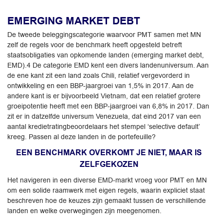
EMERGING MARKET DEBT
De tweede beleggingscategorie waarvoor PMT samen met MN
zelf de regels voor de benchmark heeft opgesteld betreft
staatsobligaties van opkomende landen (emerging market debt,
EMD).4 De categorie EMD kent een divers landenuniversum. Aan
de ene kant zit een land zoals Chili, relatief vergevorderd in
ontwikkeling en een BBP-jaargroei van 1,5% in 2017. Aan de
andere kant is er bijvoorbeeld Vietnam, dat een relatief grotere
groeipotentie heeft met een BBP-jaargroei van 6,8% in 2017. Dan
zit er in datzelfde universum Venezuela, dat eind 2017 van een
aantal kredietratingbeoordelaars het stempel ‘selective default’
kreeg. Passen al deze landen in de portefeuille?
EEN BENCHMARK OVERKOMT JE NIET, MAAR IS
ZELFGEKOZEN
Het navigeren in een diverse EMD-markt vroeg voor PMT en MN
om een solide raamwerk met eigen regels, waarin expliciet staat
beschreven hoe de keuzes zijn gemaakt tussen de verschillende
landen en welke overwegingen zijn meegenomen.