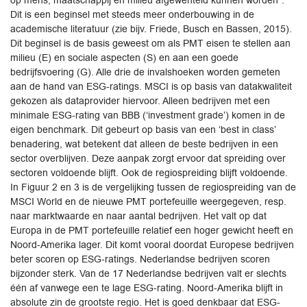
op mens, maatschappij en milieu afgewenteld kunnen worden”.
Dit is een beginsel met steeds meer onderbouwing in de
academische literatuur (zie bijv. Friede, Busch en Bassen, 2015).
Dit beginsel is de basis geweest om als PMT eisen te stellen aan
milieu (E) en sociale aspecten (S) en aan een goede
bedrijfsvoering (G). Alle drie de invalshoeken worden gemeten
aan de hand van ESG-ratings. MSCI is op basis van datakwaliteit
gekozen als dataprovider hiervoor. Alleen bedrijven met een
minimale ESG-rating van BBB (‘investment grade’) komen in de
eigen benchmark. Dit gebeurt op basis van een ‘best in class’
benadering, wat betekent dat alleen de beste bedrijven in een
sector overblijven. Deze aanpak zorgt ervoor dat spreiding over
sectoren voldoende blijft. Ook de regiospreiding blijft voldoende.
In Figuur 2 en 3 is de vergelijking tussen de regiospreiding van de
MSCI World en de nieuwe PMT portefeuille weergegeven, resp.
naar marktwaarde en naar aantal bedrijven. Het valt op dat
Europa in de PMT portefeuille relatief een hoger gewicht heeft en
Noord-Amerika lager. Dit komt vooral doordat Europese bedrijven
beter scoren op ESG-ratings. Nederlandse bedrijven scoren
bijzonder sterk. Van de 17 Nederlandse bedrijven valt er slechts
één af vanwege een te lage ESG-rating. Noord-Amerika blijft in
absolute zin de grootste regio. Het is goed denkbaar dat ESG-