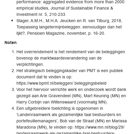
performance: aggregated evidence from more than 2000
empirical studies, Journal of Sustainable Finance &
Investment nr. 5, 210-233.
Slager, A.M.H., M.H.A. Jeucken en R. van Tilburg, 2018,
Toepassing langetermijnbeleggen: eenvoudiger dan het
lijkt?, Pensioen Magazine, november, p. 16-20.
Noten
Het overrendement is het rendement van de beleggingen
bovenop de marktwaardeverandering van de
verplichtingen.
Het strategisch beleggingskader van PMT is een publiek
document dat te vinden is op:
https://www.bpmt.nl/beleggen/ beleggingsbeleid
Voor het hiervoor verrichte werk en onderzoek wordt dank
gezegd aan Arie Gravendeel (MN), Mart Keuning (MN) en
Harry Corbijn van Willenswaard (voormalig MN).
Een uitgebreidere toelichting is opgenomen in
‘Landenraamwerk als gezamenlijke taal bestuurders en
portefeuillemanagers’, Bob van de Straat (MN) en Marissa
Maradona (MN), te vinden op: https://www.mn.nl/blog/29/
landenraamwerk-als-gezamenlijke-taal-bestuurders-