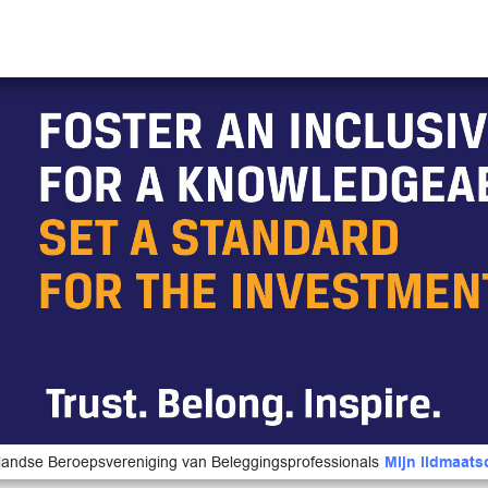
andse Beroepsvereniging van Beleggingsprofessionals
Mijn lidmaat