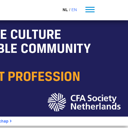
NL
EN
schap