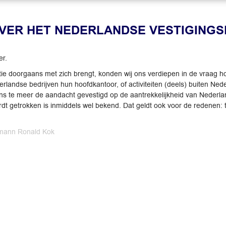
VER HET NEDERLANDSE VESTIGINGS
er.
ntie doorgaans met zich brengt, konden wij ons verdiepen in de vraag h
rlandse bedrijven hun hoofdkantoor, of activiteiten (deels) buiten Nede
s te meer de aandacht gevestigd op de aantrekkelijkheid van Nederland
 wordt getrokken is inmiddels wel bekend. Dat geldt ook voor de redenen
ann Ronald Kok