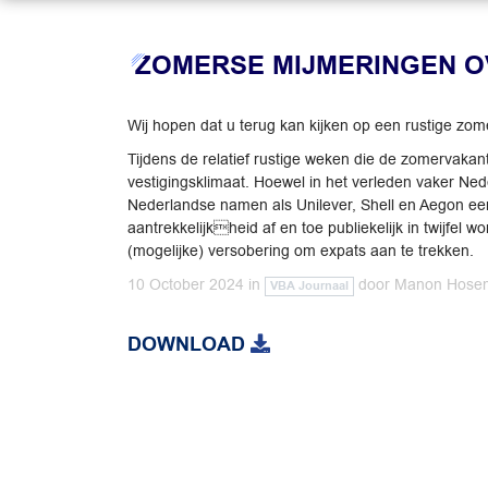
ZOMERSE MIJMERINGEN O
Wij hopen dat u terug kan kijken op een rustige zom
Tijdens de relatief rustige weken die de zomervaka
vestigingsklimaat. Hoewel in het verleden vaker Nede
Nederlandse namen als Unilever, Shell en Aegon een
aantrekkelijkheid af en toe publiekelijk in twijfel
(mogelijke) versobering om expats aan te trekken.
10 October 2024
in
door
Manon Hosem
VBA Journaal
DOWNLOAD