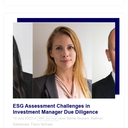
ESG Assessment Challenges in
Investment Manager Due Diligence
15 July 2023
in
door
Sarita Gosrani, Kathryn
VBA Journaal
Saklatvala, Frans Verhaar