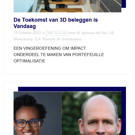
De Toekomst van 3D beleggen is
Vandaag
15 October 2023
in
door
M. Iglesias del Sol, J.B.
VBA Journaal
Molenkamp, G.A. Roelofs, M. Smolenaers
EEN VINGEROEFENING OM IMPACT
ONDERDEEL TE MAKEN VAN PORTEFEUILLE
OPTIMALISATIE