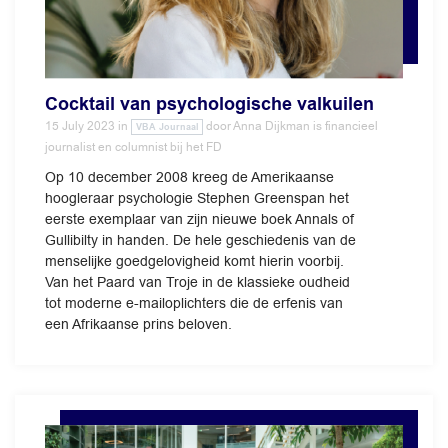
Cocktail van psychologische valkuilen
15 July 2023
in
door
Anna Dijkman is financieel
VBA Journaal
journalist en columnist bij het FD
Op 10 december 2008 kreeg de Amerikaanse
hoogleraar psychologie Stephen Greenspan het
eerste exemplaar van zijn nieuwe boek Annals of
Gullibilty in handen. De hele geschiedenis van de
menselijke goedgelovigheid komt hierin voorbij.
Van het Paard van Troje in de klassieke oudheid
tot moderne e-mailoplichters die de erfenis van
een Afrikaanse prins beloven.