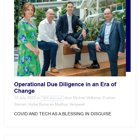
Operational Due Diligence in an Era of
Change
15 July 2023
in
door
Michiel Vetkamp, Evelien
VBA Journaal
Starren, Hylke Bijma en Matthijs Verspeek
COVID AND TECH AS A BLESSING IN DISGUISE