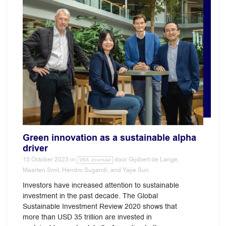
Green innovation as a sustainable alpha
driver
15 October 2023
in
door
Gijsbert de Lange,
VBA Journaal
Maarten Smit, Hendro Sugandi, and Yajie Sun
Investors have increased attention to sustainable
investment in the past decade. The Global
Sustainable Investment Review 2020 shows that
more than USD 35 trillion are invested in